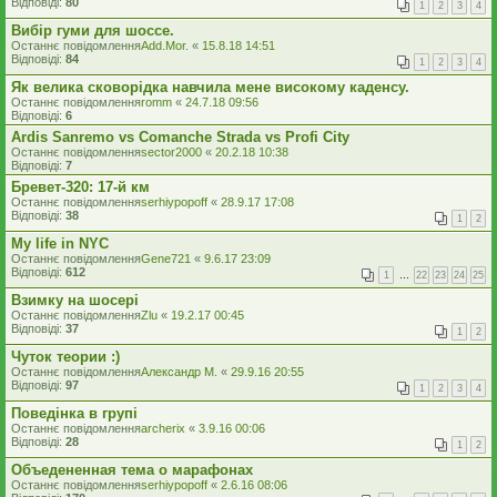
Відповіді:
80
1
2
3
4
Вибір гуми для шоссе.
Останнє повідомлення
Add.Mor.
«
15.8.18 14:51
Відповіді:
84
1
2
3
4
Як велика сковорідка навчила мене високому каденсу.
Останнє повідомлення
romm
«
24.7.18 09:56
Відповіді:
6
Ardis Sanremo vs Comanche Strada vs Profi City
Останнє повідомлення
sector2000
«
20.2.18 10:38
Відповіді:
7
Бревет-320: 17-й км
Останнє повідомлення
serhiypopoff
«
28.9.17 17:08
Відповіді:
38
1
2
My life in NYC
Останнє повідомлення
Gene721
«
9.6.17 23:09
Відповіді:
612
1
…
22
23
24
25
Взимку на шосері
Останнє повідомлення
Zlu
«
19.2.17 00:45
Відповіді:
37
1
2
Чуток теории :)
Останнє повідомлення
Александр М.
«
29.9.16 20:55
Відповіді:
97
1
2
3
4
Поведінка в групі
Останнє повідомлення
archerix
«
3.9.16 00:06
Відповіді:
28
1
2
Объедененная тема о марафонах
Останнє повідомлення
serhiypopoff
«
2.6.16 08:06