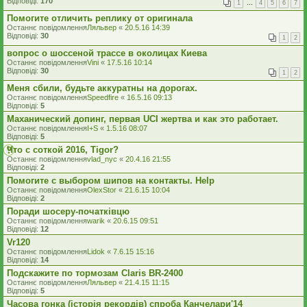
Відповіді:
170
1
…
4
5
6
7
Помогите отличить реплику от оригинала
Останнє повідомлення
Ляльвер
«
20.5.16 14:39
Відповіді:
30
1
2
вопрос о шоссеной трассе в околицах Киева
Останнє повідомлення
Vini
«
17.5.16 10:14
Відповіді:
30
1
2
Меня сбили, будьте аккуратны на дорогах.
Останнє повідомлення
Speedfire
«
16.5.16 09:13
Відповіді:
5
Маханический допинг, первая UCI жертва и как это работает.
Останнє повідомлення
I+S
«
1.5.16 08:07
Відповіді:
5
Что с соткой 2016, Tigor?
Останнє повідомлення
vlad_nyc
«
20.4.16 21:55
Відповіді:
2
Помогите с выбором шипов на контакты. Help
Останнє повідомлення
OlexStor
«
21.6.15 10:04
Відповіді:
2
Поради шосеру-початківцю
Останнє повідомлення
warik
«
20.6.15 09:51
Відповіді:
12
Vr120
Останнє повідомлення
Lidok
«
7.6.15 15:16
Відповіді:
14
Подскажите по тормозам Claris BR-2400
Останнє повідомлення
Ляльвер
«
21.4.15 11:15
Відповіді:
5
Часова гонка (історія рекордів) спроба Канчелари'14