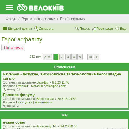
Форум
Гурток за інтересами
Герої асфальту
Швидкий доступ
Допомога
Пошук
Реєстрація
Вхід
Герої асфальту
Нова тема
292 тем
1
2
3
4
5
…
10
Оголошення
Ravemen - потужне, високоякісне та технологічне велосипедне
світло
Останнє повідомлення
ВелоДім
«
6.1.23 11:40
Доданов
iнтернет - магазин *Velosiped.com*
Відповіді:
15
Правила форуму
Останнє повідомлення
Велопортал
«
20.6.14 04:52
Доданов
Покатушки ( покатеньки)
Відповіді:
2
Тем
нужен совет
Останнє повідомлення
Александр М.
«
3.4.20 20:06