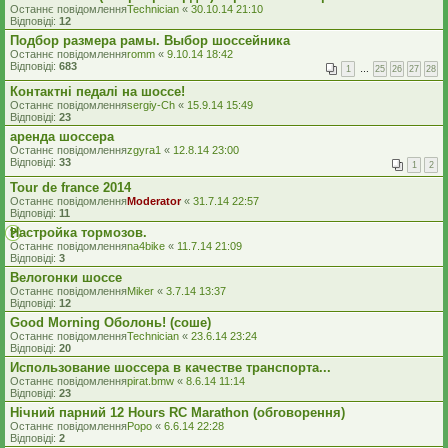
Останнє повідомлення
Technician
«
30.10.14 21:10
Відповіді:
12
Подбор размера рамы. Выбор шоссейника
Останнє повідомлення
romm
«
9.10.14 18:42
Відповіді:
683
1
…
25
26
27
28
Контактні педалі на шоссе!
Останнє повідомлення
sergiy-Ch
«
15.9.14 15:49
Відповіді:
23
аренда шоссера
Останнє повідомлення
zgyra1
«
12.8.14 23:00
Відповіді:
33
1
2
Tour de france 2014
Останнє повідомлення
Moderator
«
31.7.14 22:57
Відповіді:
11
Настройка тормозов.
Останнє повідомлення
na4bike
«
11.7.14 21:09
Відповіді:
3
Велогонки шоссе
Останнє повідомлення
Miker
«
3.7.14 13:37
Відповіді:
12
Good Morning Оболонь! (соше)
Останнє повідомлення
Technician
«
23.6.14 23:24
Відповіді:
20
Использование шоссера в качестве транспорта...
Останнє повідомлення
pirat.bmw
«
8.6.14 11:14
Відповіді:
23
Нічний парний 12 Hours RC Marathon (обговорення)
Останнє повідомлення
Popo
«
6.6.14 22:28
Відповіді:
2