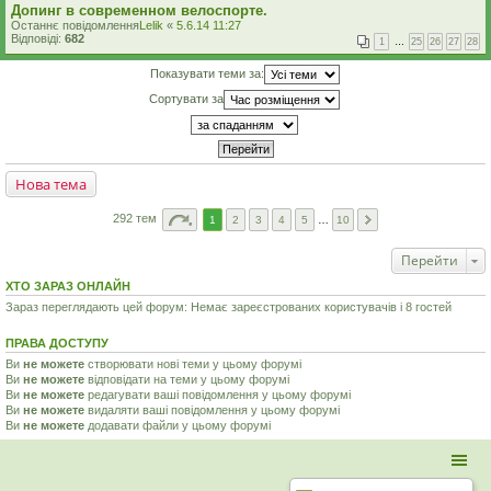
Допинг в современном велоспорте.
Останнє повідомлення
Lelik
«
5.6.14 11:27
Відповіді:
682
1
…
25
26
27
28
Показувати теми за:
Сортувати за
Нова тема
292 тем
1
2
3
4
5
…
10
Перейти
ХТО ЗАРАЗ ОНЛАЙН
Зараз переглядають цей форум: Немає зареєстрованих користувачів і 8 гостей
ПРАВА ДОСТУПУ
Ви
не можете
створювати нові теми у цьому форумі
Ви
не можете
відповідати на теми у цьому форумі
Ви
не можете
редагувати ваші повідомлення у цьому форумі
Ви
не можете
видаляти ваші повідомлення у цьому форумі
Ви
не можете
додавати файли у цьому форумі