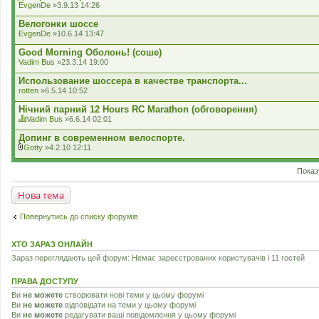
EvgenDe
»3.9.13 14:26
н
н
Велогонки шоссе
я
EvgenDe
»10.6.14 13:47
Good Morning Оболонь! (соше)
Vadim Bus
»23.3.14 19:00
Использование шоссера в качестве транспорта...
rotten
»6.5.14 10:52
Нічний парний 12 Hours RC Marathon (обговорення)
Vadim Bus
»6.6.14 02:01
Ц
я
Допинг в современном велоспорте.
т
Gotty
»4.2.10 12:11
е
В
м
к
а
Показ
л
м
а
а
д
Нова тема
є
е
г
н
о
н
Повернутись до списку форумів
л
я
о
с
ХТО ЗАРАЗ ОНЛАЙН
у
в
Зараз переглядають цей форум: Немає зареєстрованих користувачів і 11 гостей
а
н
н
ПРАВА ДОСТУПУ
я
Ви
не можете
створювати нові теми у цьому форумі
.
Ви
не можете
відповідати на теми у цьому форумі
Ви
не можете
редагувати ваші повідомлення у цьому форумі