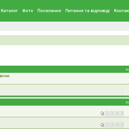
Каталог
Фото
Посилання
Питання та вiдповiдi
Контак
В
вітло
В
1
2
3
4
1
2
3
4