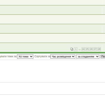
1
…
24
25
26
27
28
увати теми за:
Сортувати за