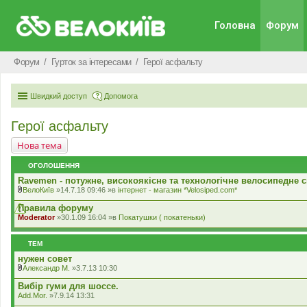
Головна
Форум
Форум
Гурток за інтересами
Герої асфальту
Швидкий доступ
Допомога
Герої асфальту
Нова тема
ОГОЛОШЕННЯ
Ravemen - потужне, високоякісне та технологічне велосипедне с
ВелоКиїв
»14.7.18 09:46 »в
iнтернет - магазин *Velosiped.com*
В
к
Правила форуму
л
Moderator
»30.1.09 16:04 »в
Покатушки ( покатеньки)
а
д
е
ТЕМ
н
н
нужен совет
я
Александр М.
»3.7.13 10:30
В
к
Вибір гуми для шоссе.
л
Add.Mor.
»7.9.14 13:31
а