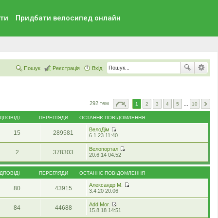
ти
Придбати велосипед онлайн
Пошук
Реєстрація
Вхід
292 тем
1
2
3
4
5
…
10
ІДПОВІДІ
ПЕРЕГЛЯДИ
ОСТАННЄ ПОВІДОМЛЕННЯ
ВелоДім
15
289581
П
6.1.23 11:40
е
р
Велопортал
2
378303
е
П
20.6.14 04:52
г
е
л
р
я
е
ІДПОВІДІ
ПЕРЕГЛЯДИ
ОСТАННЄ ПОВІДОМЛЕННЯ
н
г
у
л
Александр М.
т
80
43915
я
П
3.4.20 20:06
и
н
е
о
у
р
Add.Mor.
с
т
84
44688
е
П
15.8.18 14:51
т
и
г
е
а