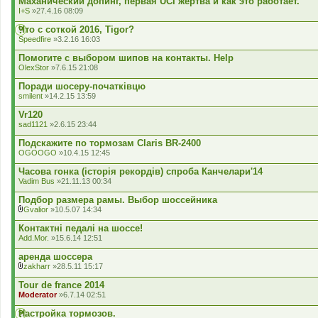
Маханический допинг, первая UCI жертва и как это работает.
е
I+S
»27.4.16 08:09
н
н
Что с соткой 2016, Tigor?
я
Speedfire
»3.2.16 16:03
Помогите с выбором шипов на контакты. Help
OlexStor
»7.6.15 21:08
Поради шосеру-початківцю
smilent
»14.2.15 13:59
Vr120
sad1121
»2.6.15 23:44
Подскажите по тормозам Claris BR-2400
OGOOGO
»10.4.15 12:45
Часова гонка (історія рекордів) спроба Канчелари'14
Vadim Bus
»21.11.13 00:34
Подбор размера рамы. Выбор шоссейника
Gvalior
»10.5.07 14:34
В
к
Контактні педалі на шоссе!
л
Add.Mor.
»15.6.14 12:51
а
д
аренда шоссера
е
zakharr
»28.5.11 15:17
н
В
н
к
Tour de france 2014
я
л
Moderator
»6.7.14 02:51
а
д
Настройка тормозов.
е