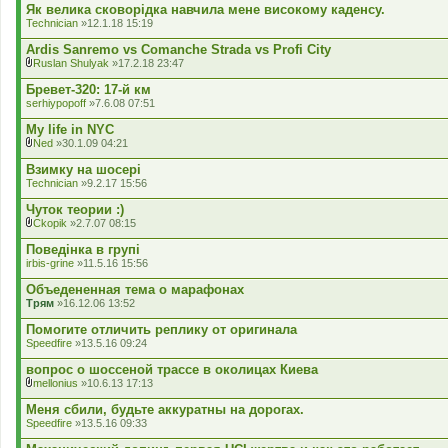
д
Як велика сковорідка навчила мене високому каденсу.
е
Technician
»12.1.18 15:19
н
н
Ardis Sanremo vs Comanche Strada vs Profi City
я
Ruslan Shulyak
»17.2.18 23:47
В
к
Бревет-320: 17-й км
л
serhiypopoff
»7.6.08 07:51
а
д
My life in NYC
е
Ned
»30.1.09 04:21
н
В
н
к
Взимку на шосері
я
л
Technician
»9.2.17 15:56
а
д
Чуток теории :)
е
Ckopik
»2.7.07 08:15
н
В
н
к
Поведінка в групі
я
л
irbis-grine
»11.5.16 15:56
а
д
Объедененная тема о марафонах
е
Трям
»16.12.06 13:52
н
н
Помогите отличить реплику от оригинала
я
Speedfire
»13.5.16 09:24
вопрос о шоссеной трассе в околицах Киева
mellonius
»10.6.13 17:13
В
к
Меня сбили, будьте аккуратны на дорогах.
л
Speedfire
»13.5.16 09:33
а
д