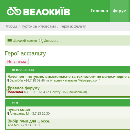
Головна
Форум
Форум
Гурток за інтересами
Герої асфальту
Швидкий доступ
Допомога
Герої асфальту
Нова тема
ОГОЛОШЕННЯ
Ravemen - потужне, високоякісне та технологічне велосипедне с
ВелоКиїв
»14.7.18 09:46 »в
iнтернет - магазин *Velosiped.com*
В
к
Правила форуму
л
Moderator
»30.1.09 16:04 »в
Покатушки ( покатеньки)
а
д
е
ТЕМ
н
н
нужен совет
я
Александр М.
»3.7.13 10:30
В
к
Вибір гуми для шоссе.
л
Add.Mor.
»7.9.14 13:31
а