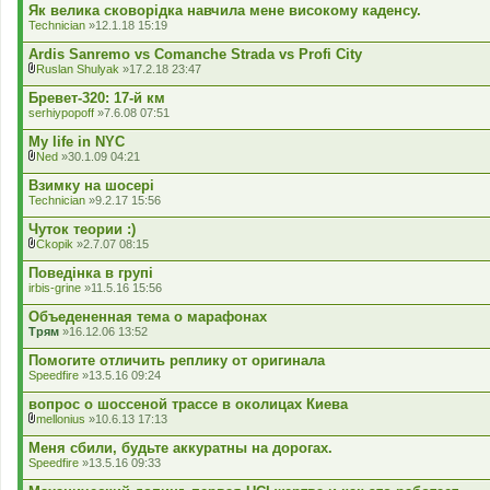
д
Як велика сковорідка навчила мене високому каденсу.
е
Technician
»12.1.18 15:19
н
н
Ardis Sanremo vs Comanche Strada vs Profi City
я
Ruslan Shulyak
»17.2.18 23:47
В
к
Бревет-320: 17-й км
л
serhiypopoff
»7.6.08 07:51
а
д
My life in NYC
е
Ned
»30.1.09 04:21
н
В
н
к
Взимку на шосері
я
л
Technician
»9.2.17 15:56
а
д
Чуток теории :)
е
Ckopik
»2.7.07 08:15
н
В
н
к
Поведінка в групі
я
л
irbis-grine
»11.5.16 15:56
а
д
Объедененная тема о марафонах
е
Трям
»16.12.06 13:52
н
н
Помогите отличить реплику от оригинала
я
Speedfire
»13.5.16 09:24
вопрос о шоссеной трассе в околицах Киева
mellonius
»10.6.13 17:13
В
к
Меня сбили, будьте аккуратны на дорогах.
л
Speedfire
»13.5.16 09:33
а
д