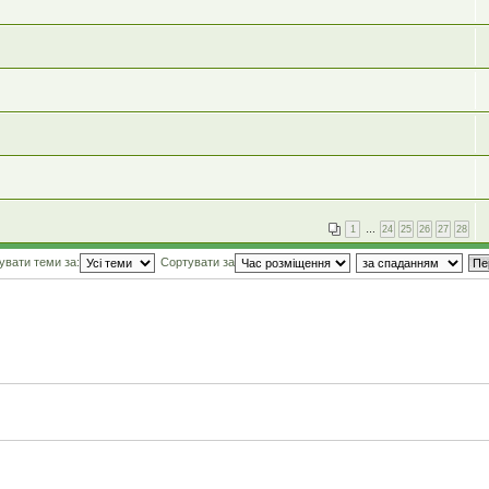
1
…
24
25
26
27
28
увати теми за:
Сортувати за