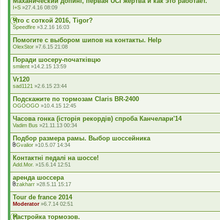
Маханический допинг, первая UCI жертва и как это работает.
е
I+S
»27.4.16 08:09
н
н
Что с соткой 2016, Tigor?
я
Speedfire
»3.2.16 16:03
Помогите с выбором шипов на контакты. Help
OlexStor
»7.6.15 21:08
Поради шосеру-початківцю
smilent
»14.2.15 13:59
Vr120
sad1121
»2.6.15 23:44
Подскажите по тормозам Claris BR-2400
OGOOGO
»10.4.15 12:45
Часова гонка (історія рекордів) спроба Канчелари'14
Vadim Bus
»21.11.13 00:34
Подбор размера рамы. Выбор шоссейника
Gvalior
»10.5.07 14:34
В
к
Контактні педалі на шоссе!
л
Add.Mor.
»15.6.14 12:51
а
д
аренда шоссера
е
zakharr
»28.5.11 15:17
н
В
н
к
Tour de france 2014
я
л
Moderator
»6.7.14 02:51
а
д
Настройка тормозов.
е