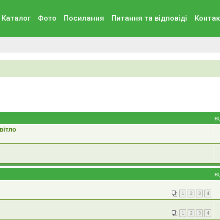
Каталог
Фото
Посилання
Питання та вiдповiдi
Контак
В
вітло
В
1
2
3
4
1
2
3
4