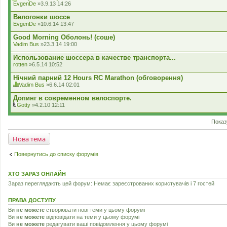
EvgenDe
»3.9.13 14:26
н
н
Велогонки шоссе
я
EvgenDe
»10.6.14 13:47
Good Morning Оболонь! (соше)
Vadim Bus
»23.3.14 19:00
Использование шоссера в качестве транспорта...
rotten
»6.5.14 10:52
Нічний парний 12 Hours RC Marathon (обговорення)
Vadim Bus
»6.6.14 02:01
Ц
я
Допинг в современном велоспорте.
т
Gotty
»4.2.10 12:11
е
В
м
к
а
Показ
л
м
а
а
д
Нова тема
є
е
г
н
о
н
Повернутись до списку форумів
л
я
о
с
ХТО ЗАРАЗ ОНЛАЙН
у
в
Зараз переглядають цей форум: Немає зареєстрованих користувачів і 7 гостей
а
н
н
ПРАВА ДОСТУПУ
я
Ви
не можете
створювати нові теми у цьому форумі
.
Ви
не можете
відповідати на теми у цьому форумі
Ви
не можете
редагувати ваші повідомлення у цьому форумі