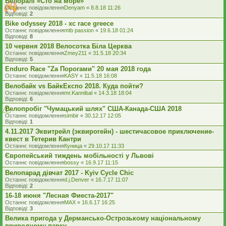
Велоралі «Сто на море»
Останнє повідомлення
Denyam
«
8.8.18 11:26
Відповіді:
2
Bike odyssey 2018 - xc race greece
Останнє повідомлення
mtb passion
«
19.6.18 01:24
Відповіді:
8
10 червня 2018 Велосотка Біла Церква
Останнє повідомлення
Zmey211
«
31.5.18 20:34
Відповіді:
5
Enduro Race "Za Порогами" 20 мая 2018 года
Останнє повідомлення
KASY
«
11.5.18 16:08
Велобайк vs БайкЕкспо 2018. Куда пойти?
Останнє повідомлення
mr.Kannibal
«
14.3.18 18:04
Відповіді:
6
Велопробіг "Чумацький шлях" США-Канада-США 2018
Останнє повідомлення
simbir
«
30.12.17 12:05
Відповіді:
1
4.11.2017 Эквитрейл (эквирогейн) - шестичасовое приключение-
квест в Тетерив Кантри
Останнє повідомлення
Куница
«
29.10.17 11:33
Європейський тиждень мобільності у Львові
Останнє повідомлення
bossy
«
16.9.17 11:15
Велопарад дівчат 2017 - Kyiv Cycle Chic
Останнє повідомлення
d.j.Denver
«
16.7.17 11:07
Відповіді:
2
16-18 июня "Лесная Фиеста-2017"
Останнє повідомлення
MAX
«
16.6.17 16:25
Відповіді:
3
Велика пригода у Дермансько-Острозькому національному
природному парку