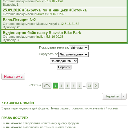
Останнє повідомлення
Vini
«
9.10.16 21:41
Відповіді:
3
25.09.2016 #Закрутка_по_вінницьки #Соточка
Останнє повідомлення
Miker
«
8.9.16 11:02
Вело-Петиция №2
Останнє повідомлення
Максим Козуб
«
12.8.16 21:52
Відповіді:
20
Будівництво байк парку Slavsko Bike Park
Останнє повідомлення
Indik
«
5.8.16 20:38
Відповіді:
3
Показувати теми за:
Сортувати за
Нова тема
633 тем
1
2
3
4
5
…
22
Перейти
ХТО ЗАРАЗ ОНЛАЙН
Зараз переглядають цей форум: Немає зареєстрованих користувачів і 4 гостей
ПРАВА ДОСТУПУ
Ви
не можете
створювати нові теми у цьому форумі
Ви
не можете
відповідати на теми у цьому форумі