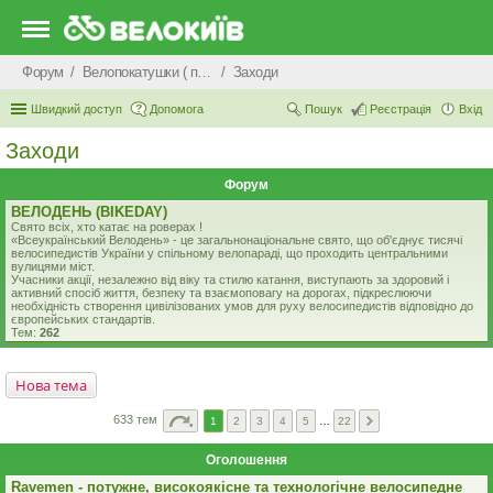
Форум
Велопокатушки ( покатеньки), велопоходи, туризм.
Заходи
Швидкий доступ
Допомога
Пошук
Реєстрація
Вхід
Заходи
Форум
ВЕЛОДЕНЬ (BIKEDAY)
Свято всiх, хто катає на роверах !
«Всеукраїнський Велодень» - це загальнонаціональне свято, що об'єднує тисячі
велосипедистів України у спільному велопараді, що проходить центральними
вулицями міст.
Учасники акції, незалежно від віку та стилю катання, виступають за здоровий і
активний спосіб життя, безпеку та взаємоповагу на дорогах, підкреслюючи
необхідність створення цивілізованих умов для руху велосипедистів вiдповiдно до
європейських стандартів.
Тем:
262
Нова тема
633 тем
1
2
3
4
5
…
22
Оголошення
Ravemen - потужне, високоякісне та технологічне велосипедне