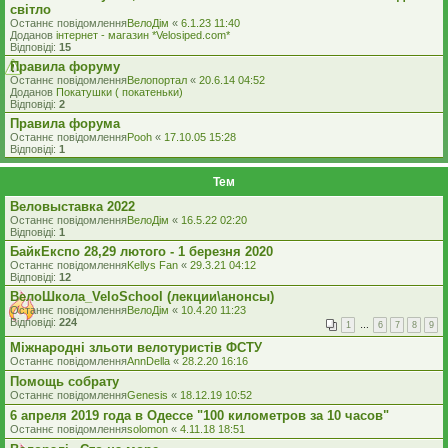
світло
Останнє повідомлення
ВелоДім
«
6.1.23 11:40
Доданов
iнтернет - магазин *Velosiped.com*
Відповіді:
15
Правила форуму
Останнє повідомлення
Велопортал
«
20.6.14 04:52
Доданов
Покатушки ( покатеньки)
Відповіді:
2
Правила форума
Останнє повідомлення
Pooh
«
17.10.05 15:28
Відповіді:
1
Тем
Веловыставка 2022
Останнє повідомлення
ВелоДім
«
16.5.22 02:20
Відповіді:
1
БайкЕкспо 28,29 лютого - 1 березня 2020
Останнє повідомлення
Kellys Fan
«
29.3.21 04:12
Відповіді:
12
ВелоШкола_VeloSchool (лекции\анонсы)
Останнє повідомлення
ВелоДім
«
10.4.20 11:23
Відповіді:
224
1
…
6
7
8
9
Міжнародні зльоти велотуристів ФСТУ
Останнє повідомлення
AnnDella
«
28.2.20 16:16
Помощь собрату
Останнє повідомлення
Genesis
«
18.12.19 10:52
6 апреля 2019 года в Одессе "100 километров за 10 часов"
Останнє повідомлення
solomon
«
4.11.18 18:51