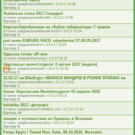
Останнє повідомлення
ВелоКиїв
«
13.6.17 14:38
Відповіді:
2
Львівська сотка 2017.Скандал!
Останнє повідомлення
aleks88
«
11.5.17 17:49
Відповіді:
3
Херсон-Євробачення на «Кубок губернатора» 7 травня
Останнє повідомлення
Максим Козуб
«
3.5.17 12:04
Відповіді:
3
just some ENDURO RACE zaharberkut 27-28.05.2017
Останнє повідомлення
l-m
«
14.4.17 10:24
Відповіді:
1
Одеська сотка: off race
Останнє повідомлення
sneg
«
3.4.17 02:33
Херсонські велоп'ятдесят 2 квітня 2017 (неділя)
Останнє повідомлення
yark
«
26.3.17 01:36
Відповіді:
3
12.03.17 на BikeExpo: НЮАНСИ МАНДРІВ В РІЗНИХ КРАЇНАХ на
Останнє повідомлення
ВелоКиїв
«
9.3.17 23:56
Відповіді:
1
Анонс Херсонские Велопятьдесят 03 апреля 2016
Останнє повідомлення
yark
«
5.3.17 01:13
Відповіді:
6
Velobike 2017, фотозвіт.
Останнє повідомлення
TrekBikes_UA
«
27.2.17 17:12
Відповіді:
10
лекция о путешествии из Украины в Испанию
Останнє повідомлення
myrdmy
«
26.1.17 16:24
Відповіді:
8
Ретро Круїз / Tweed Run, Київ, 08.10.2016. Фотозвіт.