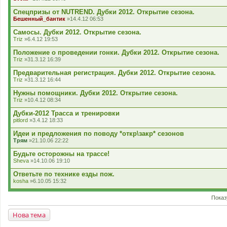
Спецпризы от NUTREND. Дубки 2012. Открытие сезона.
Бешенный_бантик
»14.4.12 06:53
Самосы. Дубки 2012. Открытие сезона.
Triz
»6.4.12 19:53
Положение о проведении гонки. Дубки 2012. Открытие сезона.
Triz
»31.3.12 16:39
Предварительная регистрация. Дубки 2012. Открытие сезона.
Triz
»31.3.12 16:44
Нужны помощники. Дубки 2012. Открытие сезона.
Triz
»10.4.12 08:34
Дубки-2012 Трасса и тренировки
pitlord
»3.4.12 18:33
Идеи и предложения по поводу *откр\закр* сезонов
Трям
»21.10.06 22:22
Будьте осторожны на трассе!
Sheva
»14.10.06 19:10
Ответьте по технике езды пож.
kosha
»6.10.05 15:32
Показ
Нова тема