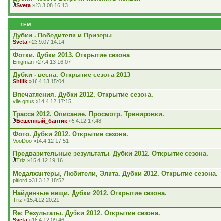
е
Sveta
»23.3.08 16:13
н
В
н
к
я
л
ТЕМ
а
д
Дубки - Победители и Призеры
е
Sveta
»23.9.07 14:14
н
н
Фотки. Дубки 2013. Открытие сезона
я
Enigman
»27.4.13 16:07
Дубки - весна. Открытие сезона 2013
Shilik
»16.4.13 15:04
Впечатления. Дубки 2012. Открытие сезона.
vile.gnus
»14.4.12 17:15
Трасса 2012. Описание. Просмотр. Тренировки.
Бешенный_бантик
»5.4.12 17:48
В
к
Фото. Дубки 2012. Открытие сезона.
л
VooDoo
»14.4.12 17:51
а
д
Предварительные результаты. Дубки 2012. Открытие сезона.
е
Triz
»15.4.12 19:16
н
В
н
к
Медалхантеры, Любители, Элита. Дубки 2012. Открытие сезона.
я
л
pitlord
»31.3.12 18:52
а
д
Найденные вещи. Дубки 2012. Открытие сезона.
е
Triz
»15.4.12 20:21
н
н
Re: Результаты. Дубки 2012. Открытие сезона.
я
Sveta
»16.4.12 09:46