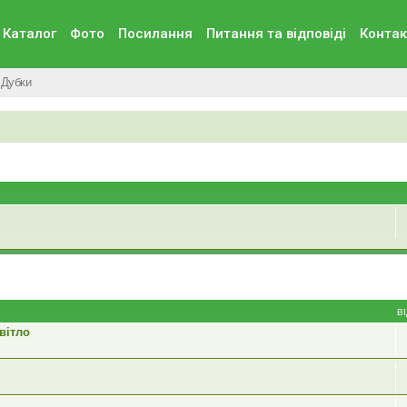
Каталог
Фото
Посилання
Питання та вiдповiдi
Контак
Дубки
В
вітло