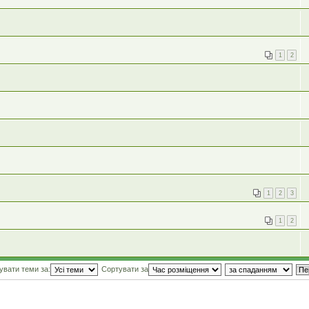
1
2
1
2
3
1
2
увати теми за:
Сортувати за