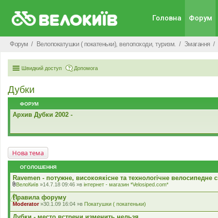
Головна
Форум
Форум
Велопокатушки ( покатеньки), велопоходи, туризм.
Змагання
Швидкий доступ
Допомога
Дубки
ФОРУМ
Архив Дубки 2002 -
Нова тема
ОГОЛОШЕННЯ
Ravemen - потужне, високоякісне та технологічне велосипедне с
ВелоКиїв
»14.7.18 09:46 »в
iнтернет - магазин *Velosiped.com*
В
к
Правила форуму
л
Moderator
»30.1.09 16:04 »в
Покатушки ( покатеньки)
а
д
Дубки - место встречи изменить нельзя