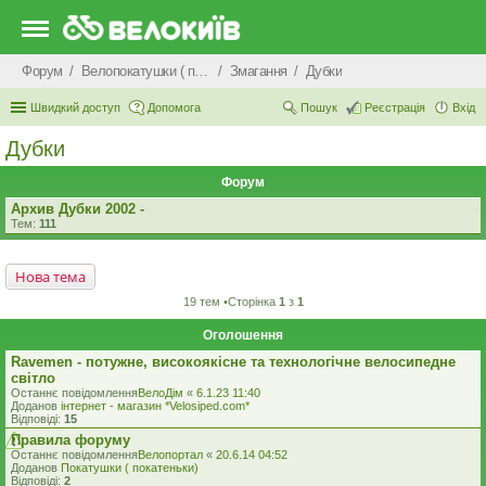
Форум
Велопокатушки ( покатеньки), велопоходи, туризм.
Змагання
Дубки
Швидкий доступ
Допомога
Пошук
Реєстрація
Вхід
Дубки
Форум
Архив Дубки 2002 -
Тем:
111
Нова тема
19 тем •Сторінка
1
з
1
Оголошення
Ravemen - потужне, високоякісне та технологічне велосипедне
світло
Останнє повідомлення
ВелоДім
«
6.1.23 11:40
Доданов
iнтернет - магазин *Velosiped.com*
Відповіді:
15
Правила форуму
Останнє повідомлення
Велопортал
«
20.6.14 04:52
Доданов
Покатушки ( покатеньки)
Відповіді:
2