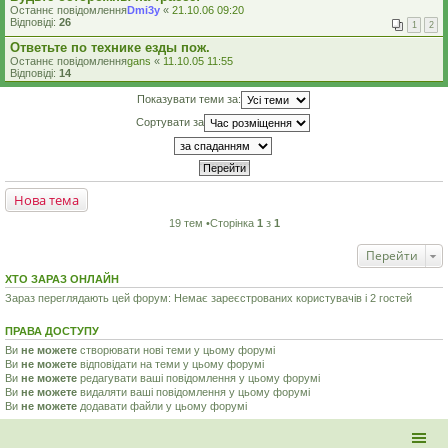
Останнє повідомлення
Dmi3y
«
21.10.06 09:20
Відповіді:
26
1
2
Ответьте по технике езды пож.
Останнє повідомлення
gans
«
11.10.05 11:55
Відповіді:
14
Показувати теми за:
Сортувати за
Нова тема
19 тем •Сторінка
1
з
1
Перейти
ХТО ЗАРАЗ ОНЛАЙН
Зараз переглядають цей форум: Немає зареєстрованих користувачів і 2 гостей
ПРАВА ДОСТУПУ
Ви
не можете
створювати нові теми у цьому форумі
Ви
не можете
відповідати на теми у цьому форумі
Ви
не можете
редагувати ваші повідомлення у цьому форумі
Ви
не можете
видаляти ваші повідомлення у цьому форумі
Ви
не можете
додавати файли у цьому форумі