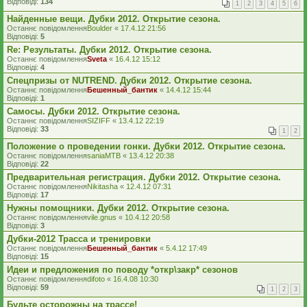
Відповіді:
134
1
2
3
4
5
6
Найденные вещи. Дубки 2012. Открытие сезона.
Останнє повідомлення
Boulder
«
17.4.12 21:56
Відповіді:
5
Re: Результаты. Дубки 2012. Открытие сезона.
Останнє повідомлення
Sveta
«
16.4.12 15:12
Відповіді:
4
Спецпризы от NUTREND. Дубки 2012. Открытие сезона.
Останнє повідомлення
Бешенный_бантик
«
14.4.12 15:44
Відповіді:
1
Самосы. Дубки 2012. Открытие сезона.
Останнє повідомлення
SIZIFF
«
13.4.12 22:19
Відповіді:
33
1
2
Положение о проведении гонки. Дубки 2012. Открытие сезона.
Останнє повідомлення
saniaMTB
«
13.4.12 20:38
Відповіді:
22
Предварительная регистрация. Дубки 2012. Открытие сезона.
Останнє повідомлення
Nikitasha
«
12.4.12 07:31
Відповіді:
17
Нужны помощники. Дубки 2012. Открытие сезона.
Останнє повідомлення
vile.gnus
«
10.4.12 20:58
Відповіді:
3
Дубки-2012 Трасса и тренировки
Останнє повідомлення
Бешенный_бантик
«
5.4.12 17:49
Відповіді:
15
Идеи и предложения по поводу *откр\закр* сезонов
Останнє повідомлення
difoto
«
16.4.08 10:30
Відповіді:
59
1
2
3
Будьте осторожны на трассе!