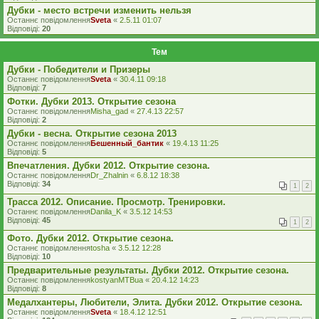
Дубки - место встречи изменить нельзя
Останнє повідомлення
Sveta
«
2.5.11 01:07
Відповіді:
20
Тем
Дубки - Победители и Призеры
Останнє повідомлення
Sveta
«
30.4.11 09:18
Відповіді:
7
Фотки. Дубки 2013. Открытие сезона
Останнє повідомлення
Misha_gad
«
27.4.13 22:57
Відповіді:
2
Дубки - весна. Открытие сезона 2013
Останнє повідомлення
Бешенный_бантик
«
19.4.13 11:25
Відповіді:
5
Впечатления. Дубки 2012. Открытие сезона.
Останнє повідомлення
Dr_Zhalnin
«
6.8.12 18:38
Відповіді:
34
1
2
Трасса 2012. Описание. Просмотр. Тренировки.
Останнє повідомлення
Danila_K
«
3.5.12 14:53
Відповіді:
45
1
2
Фото. Дубки 2012. Открытие сезона.
Останнє повідомлення
tosha
«
3.5.12 12:28
Відповіді:
10
Предварительные результаты. Дубки 2012. Открытие сезона.
Останнє повідомлення
kostyanMTBua
«
20.4.12 14:23
Відповіді:
8
Медалхантеры, Любители, Элита. Дубки 2012. Открытие сезона.
Останнє повідомлення
Sveta
«
18.4.12 12:51