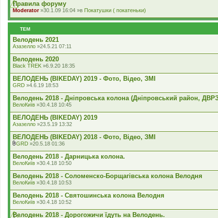
к
Правила форуму
л
Moderator
»30.1.09 16:04 »в
Покатушки ( покатеньки)
а
д
е
ТЕМ
н
н
Велодень 2021
я
Азазелло
»24.5.21 07:11
Велодень 2020
Black TREK
»6.9.20 18:35
ВЕЛОДЕНЬ (BIKEDAY) 2019 - Фото, Відео, ЗМІ
GRD
»4.6.19 18:53
Велодень 2018 - Дніпровська колона (Дніпровський район, ДВРЗ
ВелоКиїв
»30.4.18 10:45
ВЕЛОДЕНЬ (BIKEDAY) 2019
Азазелло
»23.5.19 13:32
ВЕЛОДЕНЬ (BIKEDAY) 2018 - Фото, Відео, ЗМІ
GRD
»20.5.18 01:36
В
к
Велодень 2018 - Дарницька колона.
л
ВелоКиїв
»30.4.18 10:50
а
д
Велодень 2018 - Соломенско-Борщагівська колона Велодня
е
ВелоКиїв
»30.4.18 10:53
н
н
Велодень 2018 - Святошинська колона Велодня
я
ВелоКиїв
»30.4.18 10:52
Велодень 2018 - Дорогожичи їдуть на Велодень.