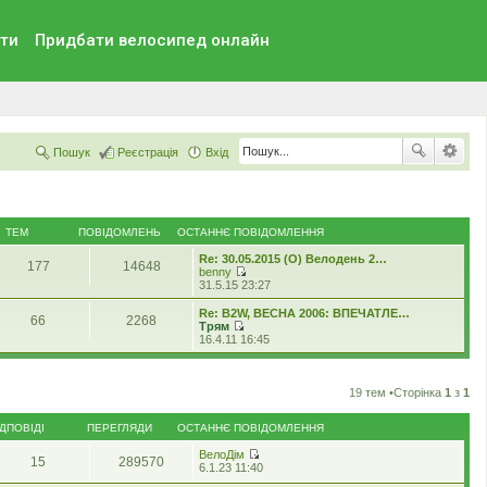
ти
Придбати велосипед онлайн
Пошук
Реєстрація
Вхід
ТЕМ
ПОВІДОМЛЕНЬ
ОСТАННЄ ПОВІДОМЛЕННЯ
Re: 30.05.2015 (O) Велодень 2…
177
14648
benny
П
31.5.15 23:27
е
р
Re: B2W, ВЕСНА 2006: ВПЕЧАТЛЕ…
66
2268
е
Трям
г
П
16.4.11 16:45
л
е
я
р
н
е
у
г
19 тем •Сторінка
1
з
1
т
л
и
я
о
ІДПОВІДІ
ПЕРЕГЛЯДИ
ОСТАННЄ ПОВІДОМЛЕННЯ
н
с
у
т
ВелоДім
т
15
289570
а
П
6.1.23 11:40
и
н
е
о