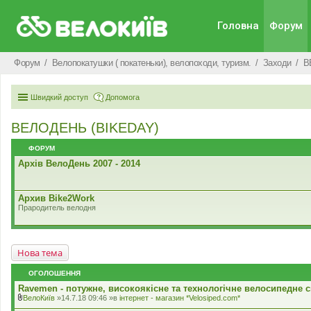
Головна
Форум
Форум
Велопокатушки ( покатеньки), велопоходи, туризм.
Заходи
В
Швидкий доступ
Допомога
ВЕЛОДЕНЬ (BIKEDAY)
ФОРУМ
Архів ВелоДень 2007 - 2014
Архив Bike2Work
Прародитель велодня
Нова тема
ОГОЛОШЕННЯ
Ravemen - потужне, високоякісне та технологічне велосипедне с
ВелоКиїв
»14.7.18 09:46 »в
iнтернет - магазин *Velosiped.com*
В