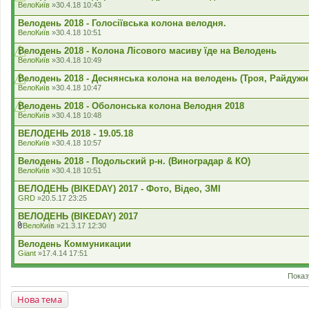
ВелоКиїв
»30.4.18 10:43
Велодень 2018 - Голосіївська колона велодня.
ВелоКиїв
»30.4.18 10:51
Велодень 2018 - Колона Лісового масиву їде на Велодень
ВелоКиїв
»30.4.18 10:49
Велодень 2018 - Деснянська колона на велодень (Троя, Райдужн
ВелоКиїв
»30.4.18 10:47
Велодень 2018 - Оболонська колона Велодня 2018
ВелоКиїв
»30.4.18 10:48
ВЕЛОДЕНЬ 2018 - 19.05.18
ВелоКиїв
»30.4.18 10:57
Велодень 2018 - Подольский р-н. (Виноградар & КО)
ВелоКиїв
»30.4.18 10:51
ВЕЛОДЕНЬ (BIKEDAY) 2017 - Фото, Відео, ЗМІ
GRD
»20.5.17 23:25
ВЕЛОДЕНЬ (BIKEDAY) 2017
ВелоКиїв
»21.3.17 12:30
В
к
Велодень Коммуникации
л
Giant
»17.4.14 17:51
а
д
е
Показ
н
н
Нова тема
я