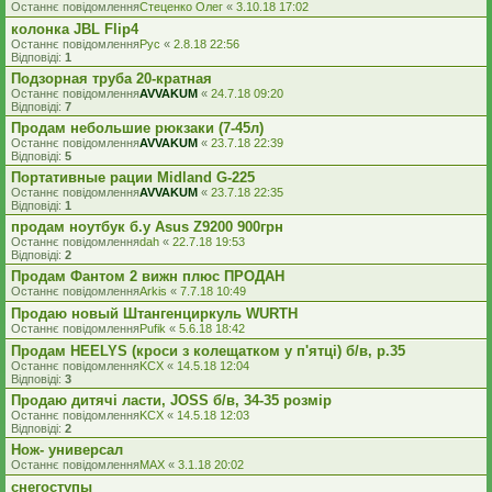
Останнє повідомлення
Стеценко Олег
«
3.10.18 17:02
колонка JBL Flip4
Останнє повідомлення
Рус
«
2.8.18 22:56
Відповіді:
1
Подзорная труба 20-кратная
Останнє повідомлення
AVVAKUM
«
24.7.18 09:20
Відповіді:
7
Продам небольшие рюкзаки (7-45л)
Останнє повідомлення
AVVAKUM
«
23.7.18 22:39
Відповіді:
5
Портативные рации Midland G-225
Останнє повідомлення
AVVAKUM
«
23.7.18 22:35
Відповіді:
1
продам ноутбук б.у Asus Z9200 900грн
Останнє повідомлення
dah
«
22.7.18 19:53
Відповіді:
2
Продам Фантом 2 вижн плюс ПРОДАН
Останнє повідомлення
Arkis
«
7.7.18 10:49
Продаю новый Штангенциркуль WURTH
Останнє повідомлення
Pufik
«
5.6.18 18:42
Продам HEELYS (кроси з колещатком у п'ятці) б/в, р.35
Останнє повідомлення
KCX
«
14.5.18 12:04
Відповіді:
3
Продаю дитячі ласти, JOSS б/в, 34-35 розмір
Останнє повідомлення
KCX
«
14.5.18 12:03
Відповіді:
2
Нож- универсал
Останнє повідомлення
MAX
«
3.1.18 20:02
снегоступы