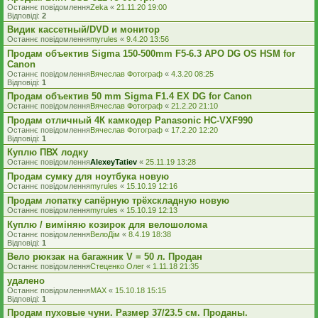
Останнє повідомлення
Zeka
«
21.11.20 19:00
Відповіді:
2
Видик кассетный/DVD и монитор
Останнє повідомлення
myrules
«
9.4.20 13:56
Продам объектив Sigma 150-500mm F5-6.3 APO DG OS HSM for
Canon
Останнє повідомлення
Вячеслав Фотограф
«
4.3.20 08:25
Відповіді:
1
Продам объектив 50 mm Sigma F1.4 EX DG for Canon
Останнє повідомлення
Вячеслав Фотограф
«
21.2.20 21:10
Продам отличный 4К камкодер Panasonic HC-VXF990
Останнє повідомлення
Вячеслав Фотограф
«
17.2.20 12:20
Відповіді:
1
Куплю ПВХ лодку
Останнє повідомлення
AlexeyTatiev
«
25.11.19 13:28
Продам сумку для ноутбука новую
Останнє повідомлення
myrules
«
15.10.19 12:16
Продам лопатку сапёрную трёхскладную новую
Останнє повідомлення
myrules
«
15.10.19 12:13
Куплю / виміняю козирок для велошолома
Останнє повідомлення
ВелоДім
«
8.4.19 18:38
Відповіді:
1
Вело рюкзак на багажник V = 50 л. Продан
Останнє повідомлення
Стеценко Олег
«
1.11.18 21:35
удалено
Останнє повідомлення
MAX
«
15.10.18 15:15
Відповіді:
1
Продам пуховые чуни. Размер 37/23.5 см. Проданы.