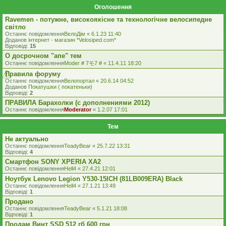
Оголошення
Ravemen - потужне, високоякісне та технологічне велосипедне
світло
Останнє повідомлення
ВелоДім
«
6.1.23 11:40
Доданов
iнтернет - магазин *Velosiped.com*
Відповіді:
15
О досрочном "апе" тем
Останнє повідомлення
Moder # 7モ7 #
«
11.4.11 18:20
Правила форуму
Останнє повідомлення
Велопортал
«
20.6.14 04:52
Доданов
Покатушки ( покатеньки)
Відповіді:
2
ПРАВИЛА Барахолки (с дополнениями 2012)
Останнє повідомлення
Moderator
«
1.2.07 17:01
Тем
Не актуально
Останнє повідомлення
TeadyBear
«
25.7.22 13:31
Відповіді:
4
Смартфон SONY XPERIA XA2
Останнє повідомлення
Hell4
«
27.4.21 12:01
Ноутбук Lenovo Legion Y530-15ICH (81LB009ERA) Black
Останнє повідомлення
Hell4
«
27.1.21 13:49
Відповіді:
1
Продано
Останнє повідомлення
TeadyBear
«
5.1.21 18:08
Відповіді:
1
Продам Винт SSD 512 гб 600 грн