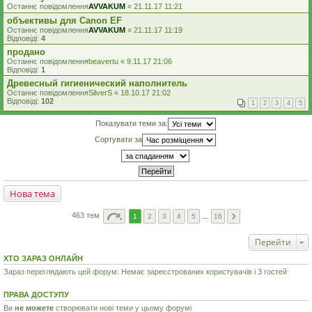
Останнє повідомлення
AVVAKUM
«
21.11.17 11:21
объективы для Canon EF
Останнє повідомлення
AVVAKUM
«
21.11.17 11:19
Відповіді:
4
продано
Останнє повідомлення
beavertu
«
9.11.17 21:06
Відповіді:
1
Древесный гигиенический наполнитель
Останнє повідомлення
SilverS
«
18.10.17 21:02
Відповіді:
102
1
2
3
4
5
Показувати теми за:
Сортувати за
Нова тема
463 тем
1
2
3
4
5
…
16
Перейти
ХТО ЗАРАЗ ОНЛАЙН
Зараз переглядають цей форум: Немає зареєстрованих користувачів і 3 гостей
ПРАВА ДОСТУПУ
Ви
не можете
створювати нові теми у цьому форумі