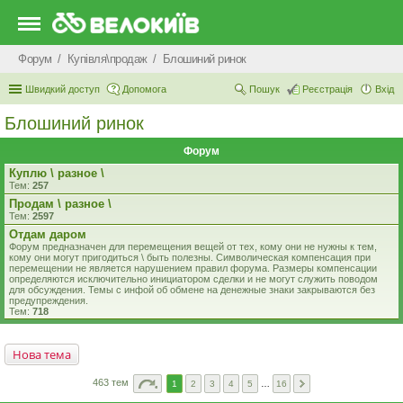
Форум
Купівля\продаж
Блошиний ринок
Швидкий доступ
Допомога
Пошук
Реєстрація
Вхід
Блошиний ринок
Форум
Куплю \ разное \
Тем:
257
Продам \ разное \
Тем:
2597
Отдам даром
Форум предназначен для перемещения вещей от тех, кому они не нужны к тем,
кому они могут пригодиться \ быть полезны. Символическая компенсация при
перемещении не является нарушением правил форума. Размеры компенсации
определяются исключительно инициатором сделки и не могут служить поводом
для обсуждения. Темы с инфой об обмене на денежные знаки закрываются без
предупреждения.
Тем:
718
Нова тема
463 тем
1
2
3
4
5
…
16