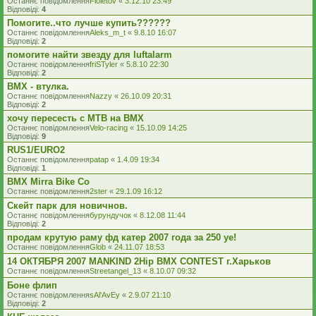
Останнє повідомлення
Fioletov
«
3.12.10 23:49
Відповіді:
4
Помогите..что лучше купить??????
Останнє повідомлення
Aleks_m_t
«
9.8.10 16:07
Відповіді:
2
помогите найти звезду для luftalarm
Останнє повідомлення
friSTyler
«
5.8.10 22:30
Відповіді:
2
BMX - втулка.
Останнє повідомлення
Nazzy
«
26.10.09 20:31
Відповіді:
2
хочу пересесть с МТВ на ВМХ
Останнє повідомлення
Velo-racing
«
15.10.09 14:25
Відповіді:
9
RUS1/EURO2
Останнє повідомлення
patap
«
1.4.09 19:34
Відповіді:
1
BMX Mirra Bike Co
Останнє повідомлення
2ster
«
29.1.09 16:12
Скейт парк для новичнов.
Останнє повідомлення
бурундучок
«
8.12.08 11:44
Відповіді:
2
продам крутую раму фд катер 2007 года за 250 уе!
Останнє повідомлення
Glob
«
24.11.07 18:53
14 ОКТЯБРЯ 2007 MANKIND 2Hip BMX CONTEST г.Харьков
Останнє повідомлення
Streetangel_13
«
8.10.07 09:32
Боне флип
Останнє повідомлення
sAl'AvEy
«
2.9.07 21:10
Відповіді:
2