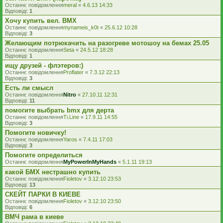
Останнє повідомлення
meral
«
4.6.13 14:33
Відповіді:
1
Хочу купить вел. BMX
Останнє повідомлення
mynameis_k0t
«
25.6.12 10:28
Відповіді:
3
Желающим потрюкачить на разогреве мотошоу на бемах 25.05
Останнє повідомлення
Seta
«
24.5.12 18:28
Відповіді:
1
ищу друзей - флэтеров:)
Останнє повідомлення
Proflater
«
7.3.12 22:13
Відповіді:
3
Есть ли смысл
Останнє повідомлення
Nitro
«
27.10.11 12:31
Відповіді:
11
помогите выбрать bmx для дерта
Останнє повідомлення
Ti.Line
«
17.9.11 14:55
Відповіді:
3
Помогите новичку!
Останнє повідомлення
Yaros
«
7.4.11 17:03
Відповіді:
3
Помогите определиться
Останнє повідомлення
MyPowerInMyHands
«
5.1.11 19:13
какой БМХ нестрашно купить
Останнє повідомлення
Fioletov
«
3.12.10 23:53
Відповіді:
13
СКЕЙТ ПАРКИ В КИЕВЕ
Останнє повідомлення
Fioletov
«
3.12.10 23:50
Відповіді:
6
ВМЧ рама в киеве