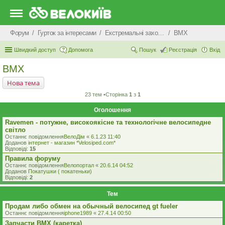
Форум
Гурток за інтересами
Екстремальні захоплення
BMX
Швидкий доступ
Допомога
Пошук
Реєстрація
Вхід
BMX
Нова тема
23 тем •Сторінка
1
з
1
Оголошення
Ravemen - потужне, високоякісне та технологічне велосипедне
світло
Останнє повідомлення
ВелоДім
«
6.1.23 11:40
Доданов
iнтернет - магазин *Velosiped.com*
Відповіді:
15
Правила форуму
Останнє повідомлення
Велопортал
«
20.6.14 04:52
Доданов
Покатушки ( покатеньки)
Відповіді:
2
Тем
Продам либо обмен на обычный велосипед gt fueler
Останнє повідомлення
iphone1989
«
27.4.14 00:50
Запчасти ВМХ (каретка)