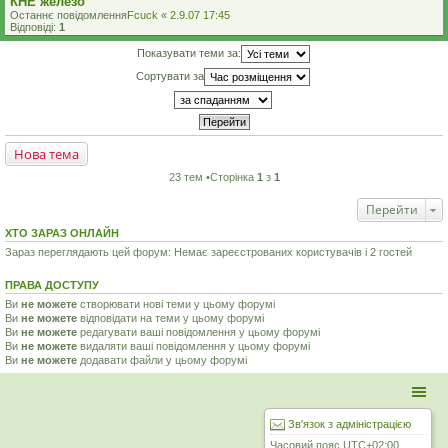
КНЕ железо
Останнє повідомлення
Fcuck
«
2.9.07 17:45
Відповіді:
1
Показувати теми за:
Сортувати за
Нова тема
23 тем •Сторінка
1
з
1
Перейти
ХТО ЗАРАЗ ОНЛАЙН
Зараз переглядають цей форум: Немає зареєстрованих користувачів і 2 гостей
ПРАВА ДОСТУПУ
Ви
не можете
створювати нові теми у цьому форумі
Ви
не можете
відповідати на теми у цьому форумі
Ви
не можете
редагувати ваші повідомлення у цьому форумі
Ви
не можете
видаляти ваші повідомлення у цьому форумі
Ви
не можете
додавати файли у цьому форумі
Зв'язок з адміністрацією
Часовий пояс
UTC+02:00