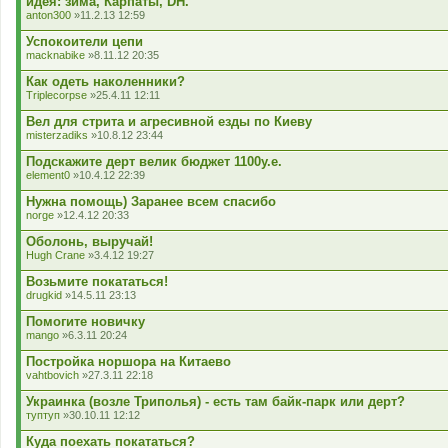
идея: зима, Карпаты, DH.
anton300
»11.2.13 12:59
Успокоители цепи
macknabike
»8.11.12 20:35
Как одеть наколенники?
Triplecorpse
»25.4.11 12:11
Вел для стрита и агресивной езды по Киеву
misterzadiks
»10.8.12 23:44
Подскажите дерт велик бюджет 1100у.е.
element0
»10.4.12 22:39
Нужна помощь) Заранее всем спасибо
norge
»12.4.12 20:33
Оболонь, выручай!
Hugh Crane
»3.4.12 19:27
Возьмите покататься!
drugkid
»14.5.11 23:13
Помогите новичку
mango
»6.3.11 20:24
Постройка норшора на Китаево
vahtbovich
»27.3.11 22:18
Украинка (возле Триполья) - есть там байк-парк или дерт?
туптуп
»30.10.11 12:12
Куда поехать покататься?