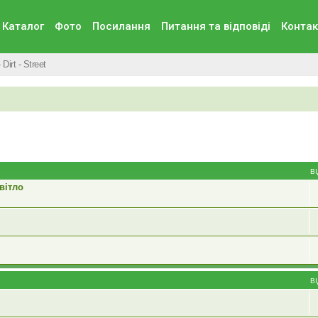
Каталог
Фото
Посилання
Питання та вiдповiдi
Контак
 Dirt - Street
В
вітло
В