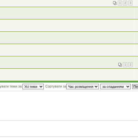
1
2
3
1
2
увати теми за:
Сортувати за