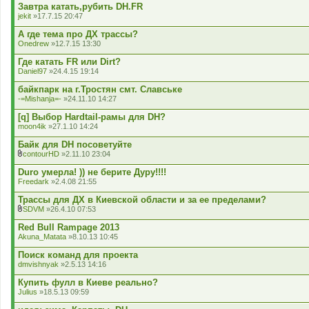
Завтра катать,рубить DH.FR
jekit
»17.7.15 20:47
А где тема про ДХ трассы?
Onedrew
»12.7.15 13:30
Где катать FR или Dirt?
Daniel97
»24.4.15 19:14
байкпарк на г.Тростян смт. Славське
-=Mishanja=-
»24.11.10 14:27
[q] Выбор Hardtail-рамы для DH?
moon4ik
»27.1.10 14:24
Байк для DH посоветуйте
contourHD
»2.11.10 23:04
В
к
Duro умерла! )) не берите Дуру!!!!
л
Freedark
»2.4.08 21:55
а
д
Трассы для ДХ в Киевской области и за ее пределами?
е
SDVM
»26.4.10 07:53
н
В
н
к
Red Bull Rampage 2013
я
л
Akuna_Matata
»8.10.13 10:45
а
д
Поиск команд для проекта
е
dmvishnyak
»2.5.13 14:16
н
н
Купить фулл в Киеве реально?
я
Julius
»18.5.13 09:59