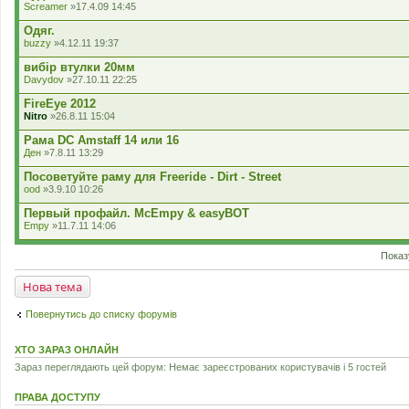
Screamer
»17.4.09 14:45
Одяг.
buzzy
»4.12.11 19:37
вибір втулки 20мм
Davydov
»27.10.11 22:25
FireEye 2012
Nitro
»26.8.11 15:04
Рама DC Amstaff 14 или 16
Ден
»7.8.11 13:29
Посоветуйте раму для Freeride - Dirt - Street
ood
»3.9.10 10:26
Первый профайл. McEmpy & easyBOT
Empy
»11.7.11 14:06
Показ
Нова тема
Повернутись до списку форумів
ХТО ЗАРАЗ ОНЛАЙН
Зараз переглядають цей форум: Немає зареєстрованих користувачів і 5 гостей
ПРАВА ДОСТУПУ