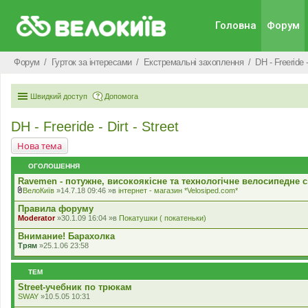
Головна
Форум
Форум
Гурток за інтересами
Екстремальні захоплення
DH - Freeride -
Швидкий доступ
Допомога
DH - Freeride - Dirt - Street
Нова тема
ОГОЛОШЕННЯ
Ravemen - потужне, високоякісне та технологічне велосипедне с
ВелоКиїв
»14.7.18 09:46 »в
iнтернет - магазин *Velosiped.com*
В
к
Правила форуму
л
Moderator
»30.1.09 16:04 »в
Покатушки ( покатеньки)
а
д
Внимание! Барахолка
е
Трям
»25.1.06 23:58
н
н
я
ТЕМ
Street-учебник по трюкам
SWAY
»10.5.05 10:31