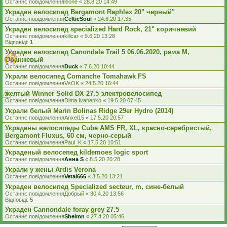
Останнє повідомлення
leone
«
28.8.20 14:49
Украден велосипед Bergamont Rephlex 20" черный"
Останнє повідомлення
CelticSoul
«
24.6.20 17:35
Украден велосипед specialized Hard Rock, 21" коричневий
Останнє повідомлення
killcar
«
9.6.20 13:28
Відповіді:
1
Украден велосипед Canondale Trail 5 06.06.2020, рама М,
Оранжевый
Останнє повідомлення
Duck
«
7.6.20 10:44
Украли велосипед Comanche Tomahawk FS
Останнє повідомлення
VsOK
«
24.5.20 16:44
желтый Winner Solid DX 27.5 электровелосипед
Останнє повідомлення
Dima Ivanenko
«
19.5.20 07:45
Украли белый Marin Bolinas Ridge 29er Hydro (2014)
Останнє повідомлення
Anxel15
«
17.5.20 20:57
Украдены велосипеды Cube AMS FR, XL, красно-серебристый,
Bergamont Fluxus, 60 см, черно-серый
Останнє повідомлення
Paul_K
«
17.5.20 10:51
Украденый велосепед kildemoes logic sport
Останнє повідомлення
Анна S
«
8.5.20 20:28
Украли у жены Ardis Verona
Останнє повідомлення
Vetal666
«
3.5.20 13:21
Украден велосипед Specialized secteur, m, сине-белый
Останнє повідомлення
Добрый
«
30.4.20 13:56
Відповіді:
5
Украден Cannondale foray grey 27.5
Останнє повідомлення
Shelmn
«
27.4.20 05:46