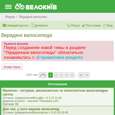
Форум
Вкрадені велосипеди
Швидкий доступ
Допомога
Пошук
Реєстрація
Вхід
Вкрадені велосипеди
Правила форуму
Перед созданием новой темы в разделе
"Украденные велосипеды" обязательно
ознакомьтесь с
правилами раздела
Нова тема
1250 тем
1
2
3
4
5
…
42
Оголошення
Ravemen - потужне, високоякісне та технологічне велосипедне
світло
Останнє повідомлення
ВелоДім
«
6.1.23 11:40
Доданов
iнтернет - магазин *Velosiped.com*
Відповіді:
15
Для тих, у кого вкрали велосипед
Останнє повідомлення
Велопортал
«
3.10.18 18:45