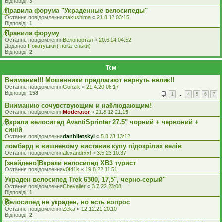
Відповіді:
3
Правила форума "Украденные велосипеды"
Останнє повідомлення
makushima
«
21.8.12 03:15
Відповіді:
1
Правила форуму
Останнє повідомлення
Велопортал
«
20.6.14 04:52
Доданов
Покатушки ( покатеньки)
Відповіді:
2
Тем
Внимание!!! Мошенники предлагают вернуть велик!!
Останнє повідомлення
Gonzik
«
21.4.20 08:17
Відповіді:
158
1
…
4
5
6
7
Вниманию сочувствующим и наблюдающим!
Останнє повідомлення
Moderator
«
21.8.12 21:15
Вкрали велосипед AvantiSprinter 27.5" чорний + червоний +
синій
Останнє повідомлення
danbiletskyi
«
5.8.23 13:12
ломбард в вишневому виставив купу підозрілих велів
Останнє повідомлення
alexandrxxl
«
3.5.23 10:37
[знайдено]Вкрали велосипед ХВЗ турист
Останнє повідомлення
v0f41k
«
19.8.22 11:51
Украден велосипед Trek 6300, 17,5", черно-серый"
Останнє повідомлення
Chevalier
«
3.7.22 23:08
Відповіді:
1
Велосипед не украден, но есть вопрос
Останнє повідомлення
Zeka
«
12.12.21 20:10
Відповіді:
2