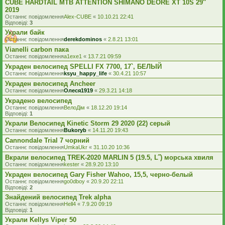
CUBE HARDTAIL MTB ATTENTION SHIMANO DEORE XT 10S 29''
2019
Останнє повідомлення
Alex-CUBE
«
10.10.21 22:41
Відповіді:
3
Украли байк
Останнє повідомлення
derekdominos
«
2.8.21 13:01
Vianelli carbon пака
Останнє повідомлення
a1exe1
«
13.7.21 09:59
Украден велосипед SPELLI FX 7700, 17`, БЕЛЫЙ
Останнє повідомлення
ksyu_happy_life
«
30.4.21 10:57
Украден велосипед Ancheer
Останнє повідомлення
Олеся1919
«
29.3.21 14:18
Украдено велосипед
Останнє повідомлення
ВелоДім
«
18.12.20 19:14
Відповіді:
1
Украли Велосипед Kinetic Storm 29 2020 (22) серый
Останнє повідомлення
Bukoryb
«
14.11.20 19:43
Cannondale Trial 7 чорний
Останнє повідомлення
UmkaUkr
«
31.10.20 10:36
Вкрали велосипед TREK-2020 MARLIN 5 (19.5, L˝) морська хвиля
Останнє повідомлення
kester
«
28.9.20 13:10
Украден велосипед Gary Fisher Wahoo, 15,5, черно-белый
Останнє повідомлення
go0dboy
«
20.9.20 22:11
Відповіді:
2
Знайдений велосипед Trek alpha
Останнє повідомлення
Hell4
«
7.9.20 09:19
Відповіді:
1
Украли Kellys Viper 50