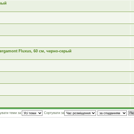
евый
rgamont Fluxus, 60 см, черно-серый
увати теми за:
Сортувати за