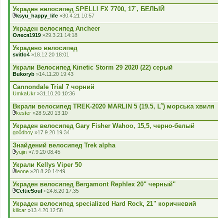
В
к
Украден велосипед SPELLI FX 7700, 17`, БЕЛЫЙ
л
ksyu_happy_life
»30.4.21 10:57
а
В
д
к
Украден велосипед Ancheer
е
л
Олеся1919
»29.3.21 14:18
н
а
н
д
Украдено велосипед
я
е
svitlo4
»18.12.20 18:01
н
н
Украли Велосипед Kinetic Storm 29 2020 (22) серый
я
Bukoryb
»14.11.20 19:43
Cannondale Trial 7 чорний
UmkaUkr
»31.10.20 10:36
Вкрали велосипед TREK-2020 MARLIN 5 (19.5, L˝) морська хвиля
kester
»28.9.20 13:10
В
к
Украден велосипед Gary Fisher Wahoo, 15,5, черно-белый
л
go0dboy
»17.9.20 19:34
а
д
Знайдений велосипед Trek alpha
е
yujin
»7.9.20 08:45
н
В
н
к
Украли Kellys Viper 50
я
л
leone
»28.8.20 14:49
а
В
д
к
Украден велосипед Bergamont Rephlex 20" черный"
е
л
CelticSoul
»24.6.20 17:35
н
а
В
н
д
к
Украден велосипед specialized Hard Rock, 21" коричневий
я
е
л
killcar
»13.4.20 12:58
н
а
н