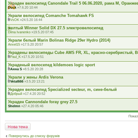
д
Украден велосипед Canondale Trail 5 06.06.2020, рама М, Оранж
я
е
Duck
»7.6.20 10:44
н
н
Украли велосипед Comanche Tomahawk FS
я
VsOK
»24.5.20 16:44
В
к
желтый Winner Solid DX 27.5 электровелосипед
л
Dima Ivanenko
»19.5.20 07:45
а
д
Украли белый Marin Bolinas Ridge 29er Hydro (2014)
е
Anxel15
»17.5.20 20:57
н
н
Украдены велосипеды Cube AMS FR, XL, красно-серебристый, Be
я
Paul_K
»17.5.20 10:51
В
к
Украденый велосепед kildemoes logic sport
л
Анна S
»8.5.20 20:28
а
В
д
к
Украли у жены Ardis Verona
е
л
Vetal666
»3.5.20 13:21
н
а
В
н
д
к
Украден велосипед Specialized secteur, m, сине-белый
я
е
л
Добрый
»17.4.20 20:52
н
а
В
н
д
к
Украден Cannondale foray grey 27.5
я
е
л
Shelmn
»27.4.20 05:46
н
а
н
д
я
е
Показ
н
н
Нова тема
я
Повернутись до списку форумів