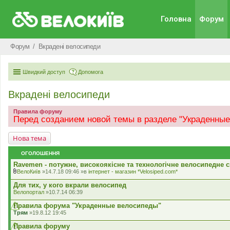
Головна
Форум
Форум
Вкрадені велосипеди
Швидкий доступ
Допомога
Вкрадені велосипеди
Правила форуму
Перед созданием новой темы в разделе "Украденные
Нова тема
ОГОЛОШЕННЯ
Ravemen - потужне, високоякісне та технологічне велосипедне с
ВелоКиїв
»14.7.18 09:46 »в
iнтернет - магазин *Velosiped.com*
В
к
Для тих, у кого вкрали велосипед
л
Велопортал
»10.7.14 06:39
а
д
Правила форума "Украденные велосипеды"
е
Трям
»19.8.12 19:45
н
н
Правила форуму
я