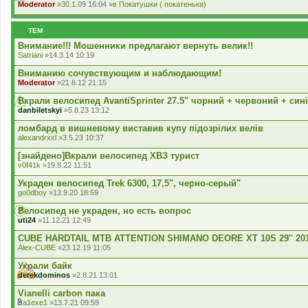
Moderator
»30.1.09 16:04 »в
Покатушки ( покатеньки)
ТЕМ
Внимание!!! Мошенники предлагают вернуть велик!!
Satriani
»14.3.14 10:19
Вниманию сочувствующим и наблюдающим!
Moderator
»21.8.12 21:15
Вкрали велосипед AvantiSprinter 27.5" чорний + червоний + син
danbiletskyi
»5.8.23 13:12
ломбард в вишневому виставив купу підозрілих велів
alexandrxxl
»3.5.23 10:37
[знайдено]Вкрали велосипед ХВЗ турист
v0f41k
»19.8.22 11:51
Украден велосипед Trek 6300, 17,5", черно-серый"
go0dboy
»13.9.20 18:59
Велосипед не украден, но есть вопрос
uti24
»11.12.21 12:49
CUBE HARDTAIL MTB ATTENTION SHIMANO DEORE XT 10S 29'' 20
Alex-CUBE
»23.12.19 11:05
Украли байк
derekdominos
»2.8.21 13:01
Vianelli carbon пака
a1exe1
»13.7.21 09:59