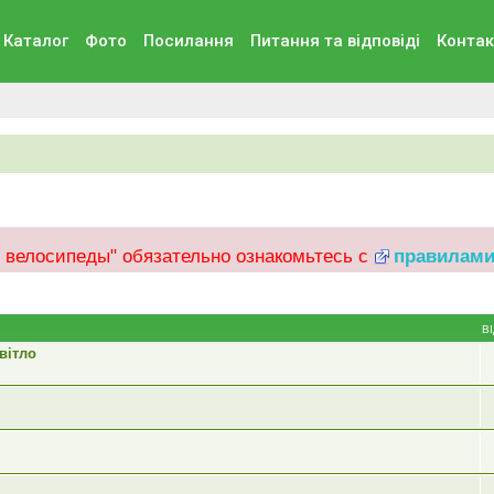
Каталог
Фото
Посилання
Питання та вiдповiдi
Контак
 велосипеды" обязательно ознакомьтесь с
правилами
В
вітло