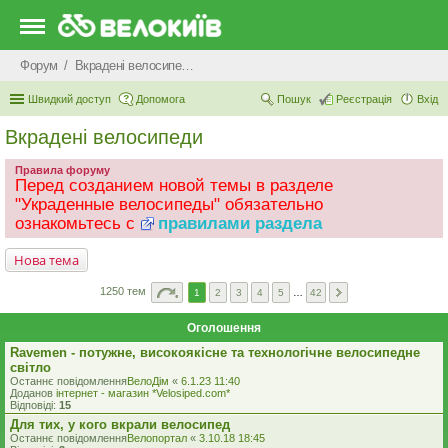
Форум
Вкрадені велосипеди
Швидкий доступ
Допомога
Пошук
Реєстрація
Вхід
Вкрадені велосипеди
Правила форуму
Перед созданием новой темы в разделе
"Украденные велосипеды" обязательно
ознакомьтесь с
правилами раздела
Нова тема
1250 тем
1
2
3
4
5
…
42
Оголошення
Ravemen - потужне, високоякісне та технологічне велосипедне
світло
Останнє повідомлення
ВелоДім
«
6.1.23 11:40
Доданов
iнтернет - магазин *Velosiped.com*
Відповіді:
15
Для тих, у кого вкрали велосипед
Останнє повідомлення
Велопортал
«
3.10.18 18:45