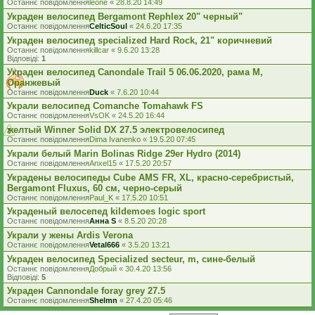
Останнє повідомлення
leone
«
28.8.20 14:49
Украден велосипед Bergamont Rephlex 20" черный"
Останнє повідомлення
CelticSoul
«
24.6.20 17:35
Украден велосипед specialized Hard Rock, 21" коричневий
Останнє повідомлення
killcar
«
9.6.20 13:28
Відповіді:
1
Украден велосипед Canondale Trail 5 06.06.2020, рама М,
Оранжевый
Останнє повідомлення
Duck
«
7.6.20 10:44
Украли велосипед Comanche Tomahawk FS
Останнє повідомлення
VsOK
«
24.5.20 16:44
желтый Winner Solid DX 27.5 электровелосипед
Останнє повідомлення
Dima Ivanenko
«
19.5.20 07:45
Украли белый Marin Bolinas Ridge 29er Hydro (2014)
Останнє повідомлення
Anxel15
«
17.5.20 20:57
Украдены велосипеды Cube AMS FR, XL, красно-серебристый,
Bergamont Fluxus, 60 см, черно-серый
Останнє повідомлення
Paul_K
«
17.5.20 10:51
Украденый велосепед kildemoes logic sport
Останнє повідомлення
Анна S
«
8.5.20 20:28
Украли у жены Ardis Verona
Останнє повідомлення
Vetal666
«
3.5.20 13:21
Украден велосипед Specialized secteur, m, сине-белый
Останнє повідомлення
Добрый
«
30.4.20 13:56
Відповіді:
5
Украден Cannondale foray grey 27.5
Останнє повідомлення
Shelmn
«
27.4.20 05:46