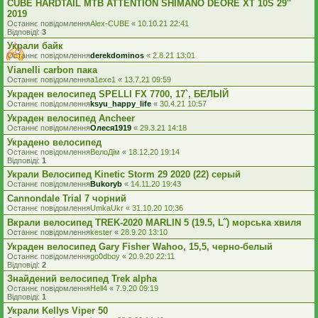
CUBE HARDTAIL MTB ATTENTION SHIMANO DEORE XT 10S 29''
2019
Останнє повідомлення
Alex-CUBE
«
10.10.21 22:41
Відповіді:
3
Украли байк
Останнє повідомлення
derekdominos
«
2.8.21 13:01
Vianelli carbon пака
Останнє повідомлення
a1exe1
«
13.7.21 09:59
Украден велосипед SPELLI FX 7700, 17`, БЕЛЫЙ
Останнє повідомлення
ksyu_happy_life
«
30.4.21 10:57
Украден велосипед Ancheer
Останнє повідомлення
Олеся1919
«
29.3.21 14:18
Украдено велосипед
Останнє повідомлення
ВелоДім
«
18.12.20 19:14
Відповіді:
1
Украли Велосипед Kinetic Storm 29 2020 (22) серый
Останнє повідомлення
Bukoryb
«
14.11.20 19:43
Cannondale Trial 7 чорний
Останнє повідомлення
UmkaUkr
«
31.10.20 10:36
Вкрали велосипед TREK-2020 MARLIN 5 (19.5, L˝) морська хвиля
Останнє повідомлення
kester
«
28.9.20 13:10
Украден велосипед Gary Fisher Wahoo, 15,5, черно-белый
Останнє повідомлення
go0dboy
«
20.9.20 22:11
Відповіді:
2
Знайдений велосипед Trek alpha
Останнє повідомлення
Hell4
«
7.9.20 09:19
Відповіді:
1
Украли Kellys Viper 50