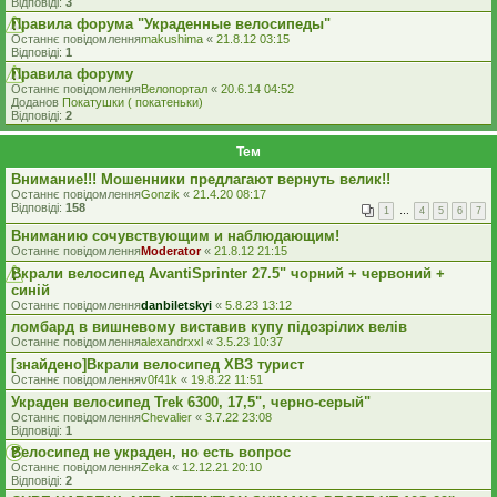
Відповіді:
3
Правила форума "Украденные велосипеды"
Останнє повідомлення
makushima
«
21.8.12 03:15
Відповіді:
1
Правила форуму
Останнє повідомлення
Велопортал
«
20.6.14 04:52
Доданов
Покатушки ( покатеньки)
Відповіді:
2
Тем
Внимание!!! Мошенники предлагают вернуть велик!!
Останнє повідомлення
Gonzik
«
21.4.20 08:17
Відповіді:
158
1
…
4
5
6
7
Вниманию сочувствующим и наблюдающим!
Останнє повідомлення
Moderator
«
21.8.12 21:15
Вкрали велосипед AvantiSprinter 27.5" чорний + червоний +
синій
Останнє повідомлення
danbiletskyi
«
5.8.23 13:12
ломбард в вишневому виставив купу підозрілих велів
Останнє повідомлення
alexandrxxl
«
3.5.23 10:37
[знайдено]Вкрали велосипед ХВЗ турист
Останнє повідомлення
v0f41k
«
19.8.22 11:51
Украден велосипед Trek 6300, 17,5", черно-серый"
Останнє повідомлення
Chevalier
«
3.7.22 23:08
Відповіді:
1
Велосипед не украден, но есть вопрос
Останнє повідомлення
Zeka
«
12.12.21 20:10
Відповіді:
2