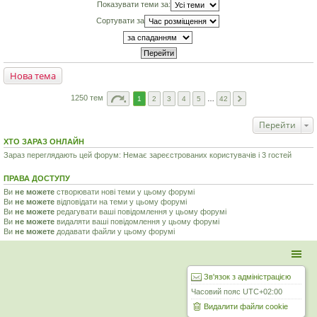
Показувати теми за:
Сортувати за
Нова тема
1250 тем
1
2
3
4
5
…
42
Перейти
ХТО ЗАРАЗ ОНЛАЙН
Зараз переглядають цей форум: Немає зареєстрованих користувачів і 3 гостей
ПРАВА ДОСТУПУ
Ви
не можете
створювати нові теми у цьому форумі
Ви
не можете
відповідати на теми у цьому форумі
Ви
не можете
редагувати ваші повідомлення у цьому форумі
Ви
не можете
видаляти ваші повідомлення у цьому форумі
Ви
не можете
додавати файли у цьому форумі
Зв'язок з адміністрацією
Часовий пояс
UTC+02:00
Видалити файли cookie