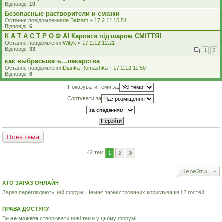
Відповіді:
10
Безопасные растворители и смазки
Останнє повідомлення
de Balzam
«
17.2.12 15:51
Відповіді:
6
К А Т А С Т Р О Ф А! Карпати під шаром СМІТТЯ!
Останнє повідомлення
Wityk
«
17.2.12 12:21
Відповіді:
33
1
2
как выбрасывать...лекарства
Останнє повідомлення
Dianka Romashka
«
17.2.12 11:50
Відповіді:
6
Показувати теми за:
Сортувати за
Нова тема
42 тем
1
2
Перейти
ХТО ЗАРАЗ ОНЛАЙН
Зараз переглядають цей форум: Немає зареєстрованих користувачів і 2 гостей
ПРАВА ДОСТУПУ
Ви
не можете
створювати нові теми у цьому форумі