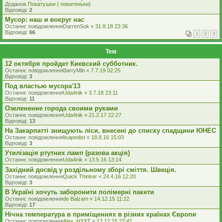
Доданов
Покатушки ( покатеньки)
Відповіді:
2
Мусор: наш и вокруг нас
Останнє повідомлення
DarrenSok
«
31.8.18 23:36
Відповіді:
66
1
2
3
Тем
12 октября пройдет Киевский субботник.
Останнє повідомлення
BarryMib
«
7.7.19 02:25
Відповіді:
3
Под властью мусора'13
Останнє повідомлення
Uda4nik
«
3.7.18 23:11
Відповіді:
11
Озеленение города своими руками
Останнє повідомлення
Uda4nik
«
21.2.17 22:27
Відповіді:
13
На Закарпатті знищують ліси, внесені до списку спадщини ЮНЕС
Останнє повідомлення
lisapedist
«
18.8.16 15:03
Відповіді:
3
Утилізація ртутних ламп (разова акція)
Останнє повідомлення
Uda4nik
«
13.5.16 13:14
Західний досвід у роздільному зборі сміття. Швеція.
Останнє повідомлення
Quick Thinker
«
24.4.16 12:20
Відповіді:
3
В Україні хочуть заборонити полімерні пакети
Останнє повідомлення
de Balzam
«
14.12.15 11:22
Відповіді:
17
Нічна температура в приміщеннях в різних країнах Європи
Останнє повідомлення
Alex_HYXT
«
12.12.15 22:41