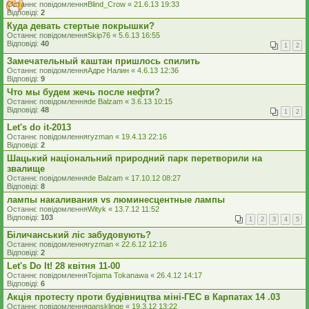
Останнє повідомлення
Blind_Crow
«
21.6.13 19:33
Відповіді:
2
Куда девать стертые покрышки?
Останнє повідомлення
Skip76
«
5.6.13 16:55
Відповіді:
40
1
2
Замечательный каштан пришлось спилить
Останнє повідомлення
Адре Налин
«
4.6.13 12:36
Відповіді:
9
Что мы будем жечь после нефти?
Останнє повідомлення
de Balzam
«
3.6.13 10:15
Відповіді:
48
1
2
Let's do it-2013
Останнє повідомлення
ryzman
«
19.4.13 22:16
Відповіді:
2
Шацький національний природний парк перетворили на
звалище
Останнє повідомлення
de Balzam
«
17.10.12 08:27
Відповіді:
8
лампы накаливания vs люминесцентные лампы
Останнє повідомлення
Wityk
«
13.7.12 11:52
Відповіді:
103
1
2
3
4
5
Біличанський ліс забудовують?
Останнє повідомлення
ryzman
«
22.6.12 12:16
Відповіді:
2
Let's Do It! 28 квітня 11-00
Останнє повідомлення
Tojama Tokanawa
«
26.4.12 14:17
Відповіді:
6
Акція протесту проти будівництва міні-ГЕС в Карпатах 14 .03
Останнє повідомлення
gansklinge
«
19.3.12 13:22