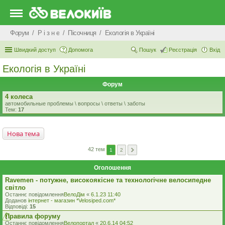
Форум
Р i з н е
Пісочниця
Екологiя в Україні
Швидкий доступ
Допомога
Пошук
Реєстрація
Вхід
Екологiя в Україні
Форум
4 колеса
автомобильные проблемы \ вопросы \ ответы \ заботы
Тем:
17
Нова тема
42 тем
1
2
Оголошення
Ravemen - потужне, високоякісне та технологічне велосипедне
світло
Останнє повідомлення
ВелоДім
«
6.1.23 11:40
Доданов
iнтернет - магазин *Velosiped.com*
Відповіді:
15
Правила форуму
Останнє повідомлення
Велопортал
«
20.6.14 04:52