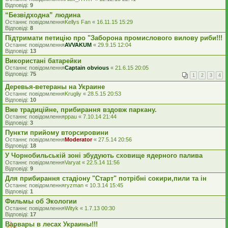
Відповіді:
9
“Безвідходна” людина
Останнє повідомлення
Kellys Fan
«
16.11.15 15:29
Відповіді:
8
Підтримати петицію про "Заборона промислового вилову риби!!!
Останнє повідомлення
AVVAKUM
«
29.9.15 12:04
Відповіді:
13
Використані батарейки
Останнє повідомлення
Captain obvious
«
21.6.15 20:05
Відповіді:
75
1
2
3
4
Деревья-ветераны на Украине
Останнє повідомлення
Krugliy
«
28.5.15 20:53
Відповіді:
10
Вже традиційне, прибирання вздовж паркану.
Останнє повідомлення
ppau
«
7.10.14 21:44
Відповіді:
3
Пункти прийому вторсировини
Останнє повідомлення
Moderator
«
27.5.14 20:56
Відповіді:
18
У Чорнобильській зоні збудують сховище ядерного палива
Останнє повідомлення
Varyat
«
22.5.14 11:56
Відповіді:
9
Для прибирання стадіону "Старт" потрібні сокири,пили та ін
Останнє повідомлення
ryzman
«
10.3.14 15:45
Відповіді:
1
Фильмы об Экологии
Останнє повідомлення
Wityk
«
1.7.13 00:30
Відповіді:
17
Варвары в лесах Украины!!!