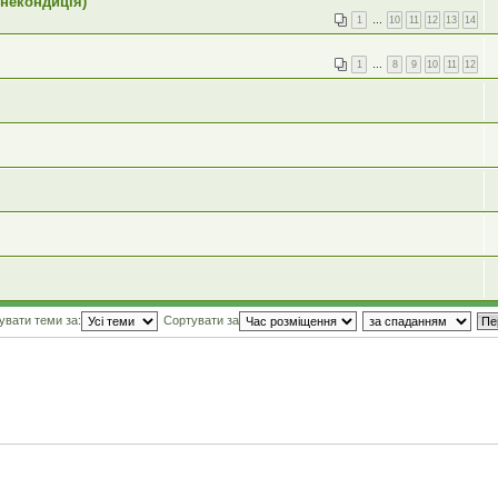
 некондиція)
1
…
10
11
12
13
14
1
…
8
9
10
11
12
увати теми за:
Сортувати за