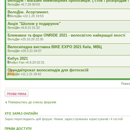
ВелоДім - магазин неймовірних пропозицій. ( сток \ розпродаж \
ВелоДім
»6.7.20 00:03
ВелоДім. Асортимент.
ВелоДім
»22.1.20 19:53
В
к
Акція "Шолом у подарунок"
л
ВелоДім
»6.8.21 01:32
а
д
Блимавки та фари ONRIDE 2021 - велосвітло найкращої якості
е
ВелоДім
»25.10.20 22:30
н
н
Велосипедна виставка BIKE EXPO 2021 Київ, МВЦ
я
ВелоДім
»29.3.21 04:07
Kellys 2021
Kellys Fan
»6.8.20 02:31
В
к
Оренда/прокат велосипедів для фотосесій
л
ВелоДім
»11.1.21 18:42
а
д
е
Показ
н
н
Нова тема
я
Повернутись до списку форумів
ХТО ЗАРАЗ ОНЛАЙН
Зараз переглядають цей форум: Немає зареєстрованих користувачів і 4 гостей
ПРАВА ДОСТУПУ