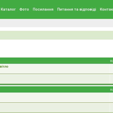
Каталог
Фото
Посилання
Питання та вiдповiдi
Контак
В
вітло
В