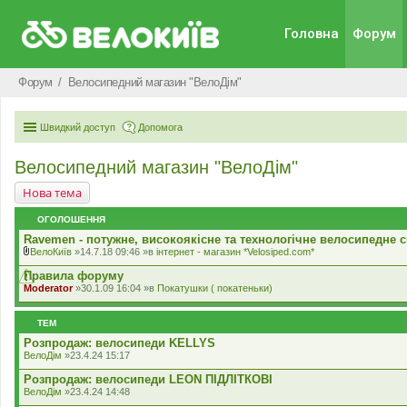
Головна
Форум
Форум
Велосипедний магазин "ВелоДім"
Швидкий доступ
Допомога
Велосипедний магазин "ВелоДім"
Нова тема
ОГОЛОШЕННЯ
Ravemen - потужне, високоякісне та технологічне велосипедне с
ВелоКиїв
»14.7.18 09:46 »в
iнтернет - магазин *Velosiped.com*
В
к
Правила форуму
л
Moderator
»30.1.09 16:04 »в
Покатушки ( покатеньки)
а
д
е
ТЕМ
н
н
Розпродаж: велосипеди KELLYS
я
ВелоДім
»23.4.24 15:17
Розпродаж: велосипеди LEON ПІДЛІТКОВІ
ВелоДім
»23.4.24 14:48