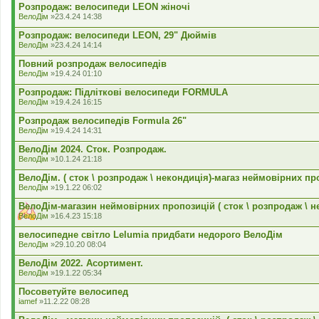
Розпродаж: велосипеди LEON жіночі
ВелоДім
»23.4.24 14:38
Розпродаж: велосипеди LEON, 29" Дюймів
ВелоДім
»23.4.24 14:14
Повний розпродаж велосипедів
ВелоДім
»19.4.24 01:10
Розпродаж: Підліткові велосипеди FORMULA
ВелоДім
»19.4.24 16:15
Розпродаж велосипедів Formula 26"
ВелоДім
»19.4.24 14:31
ВелоДім 2024. Сток. Розпродаж.
ВелоДім
»10.1.24 21:18
ВелоДім. ( сток \ розпродаж \ некондиція)-магаз неймовірних пр
ВелоДім
»19.1.22 06:02
ВелоДім-магазин неймовірних пропозицій ( сток \ розпродаж \ н
ВелоДім
»16.4.23 15:18
велосипедне світло Lelumia придбати недорого ВелоДім
ВелоДім
»29.10.20 08:04
ВелоДім 2022. Асортимент.
ВелоДім
»19.1.22 05:34
Посоветуйте велосипед
iamef
»11.2.22 08:28