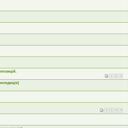
опозицій.
1
2
3
екондиція)
1
2
3
4