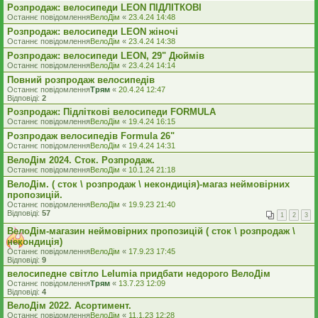
Розпродаж: велосипеди LEON ПІДЛІТКОВІ
Останнє повідомлення
ВелоДім
«
23.4.24 14:48
Розпродаж: велосипеди LEON жіночі
Останнє повідомлення
ВелоДім
«
23.4.24 14:38
Розпродаж: велосипеди LEON, 29" Дюймів
Останнє повідомлення
ВелоДім
«
23.4.24 14:14
Повний розпродаж велосипедів
Останнє повідомлення
Трям
«
20.4.24 12:47
Відповіді:
2
Розпродаж: Підліткові велосипеди FORMULA
Останнє повідомлення
ВелоДім
«
19.4.24 16:15
Розпродаж велосипедів Formula 26"
Останнє повідомлення
ВелоДім
«
19.4.24 14:31
ВелоДім 2024. Сток. Розпродаж.
Останнє повідомлення
ВелоДім
«
10.1.24 21:18
ВелоДім. ( сток \ розпродаж \ некондиція)-магаз неймовірних
пропозицій.
Останнє повідомлення
ВелоДім
«
19.9.23 21:40
Відповіді:
57
1
2
3
ВелоДім-магазин неймовірних пропозицій ( сток \ розпродаж \
некондиція)
Останнє повідомлення
ВелоДім
«
17.9.23 17:45
Відповіді:
9
велосипедне світло Lelumia придбати недорого ВелоДім
Останнє повідомлення
Трям
«
13.7.23 12:09
Відповіді:
4
ВелоДім 2022. Асортимент.
Останнє повідомлення
ВелоДім
«
11.1.23 12:28