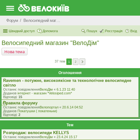
Форум
Велосипедний магазин "ВелоДім"
Швидкий доступ
Допомога
Пошук
Реєстрація
Вхід
Велосипедний магазин "ВелоДім"
Нова тема
37 тем
1
2
Оголошення
Ravemen - потужне, високоякісне та технологічне велосипедне
світло
Останнє повідомлення
ВелоДім
«
6.1.23 11:40
Доданов
iнтернет - магазин *Velosiped.com*
Відповіді:
15
Правила форуму
Останнє повідомлення
Велопортал
«
20.6.14 04:52
Доданов
Покатушки ( покатеньки)
Відповіді:
2
Тем
Розпродаж: велосипеди KELLYS
Останнє повідомлення
ВелоДім
«
23.4.24 15:17