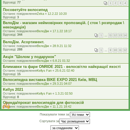
Відповіді:
77
1
2
3
4
Посоветуйте велосипед
Останнє повідомлення
Zeka
«
12.2.22 10:20
Відповіді:
3
ВелоДім - магазин неймовірних пропозицій. ( сток \ розпродаж \
некондиція)
Останнє повідомлення
ВелоДім
«
17.1.22 18:17
Відповіді:
344
1
…
11
12
13
14
ВелоДім. Асортимент.
Останнє повідомлення
ВелоДім
«
28.9.21 11:32
Відповіді:
288
1
…
9
10
11
12
Акція "Шолом у подарунок"
Останнє повідомлення
ВелоДім
«
6.8.21 01:32
Блимавки та фари ONRIDE 2021 - велосвітло найкращої якості
Останнє повідомлення
Kellys Fan
«
25.6.21 02:40
Відповіді:
15
Велосипедна виставка BIKE EXPO 2021 Київ, МВЦ
Останнє повідомлення
ВелоДім
«
29.3.21 04:07
Kellys 2021
Останнє повідомлення
Kellys Fan
«
1.3.21 02:50
Відповіді:
8
Оренда/прокат велосипедів для фотосесій
Останнє повідомлення
ВелоДім
«
11.1.21 18:42
Показувати теми за:
Сортувати за