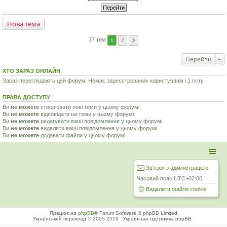
Нова тема
37 тем
1
2
Перейти
ХТО ЗАРАЗ ОНЛАЙН
Зараз переглядають цей форум: Немає зареєстрованих користувачів і 1 гість
ПРАВА ДОСТУПУ
Ви
не можете
створювати нові теми у цьому форумі
Ви
не можете
відповідати на теми у цьому форумі
Ви
не можете
редагувати ваші повідомлення у цьому форумі
Ви
не можете
видаляти ваші повідомлення у цьому форумі
Ви
не можете
додавати файли у цьому форумі
Зв'язок з адміністрацією
Часовий пояс
UTC+02:00
Видалити файли cookie
Працює на
phpBB
® Forum Software © phpBB Limited
Український переклад © 2005-2019
Українська підтримка phpBB