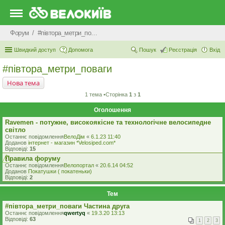
Форум
#‎пiвтора_метри_поваги‬
Швидкий доступ
Допомога
Пошук
Реєстрація
Вхід
#‎пiвтора_метри_поваги‬
Нова тема
1 тема •Сторінка
1
з
1
Оголошення
Ravemen - потужне, високоякісне та технологічне велосипедне
світло
Останнє повідомлення
ВелоДім
«
6.1.23 11:40
Доданов
iнтернет - магазин *Velosiped.com*
Відповіді:
15
Правила форуму
Останнє повідомлення
Велопортал
«
20.6.14 04:52
Доданов
Покатушки ( покатеньки)
Відповіді:
2
Тем
#‎півтора_метри_поваги Частина друга
Останнє повідомлення
qwertyq
«
19.3.20 13:13
Відповіді:
63
1
2
3