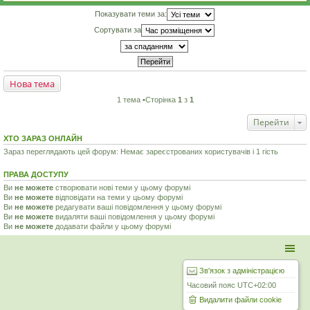
Показувати теми за:
Сортувати за
Нова тема
1 тема •Сторінка
1
з
1
Перейти
ХТО ЗАРАЗ ОНЛАЙН
Зараз переглядають цей форум: Немає зареєстрованих користувачів і 1 гість
ПРАВА ДОСТУПУ
Ви
не можете
створювати нові теми у цьому форумі
Ви
не можете
відповідати на теми у цьому форумі
Ви
не можете
редагувати ваші повідомлення у цьому форумі
Ви
не можете
видаляти ваші повідомлення у цьому форумі
Ви
не можете
додавати файли у цьому форумі
Зв'язок з адміністрацією
Часовий пояс
UTC+02:00
Видалити файли cookie