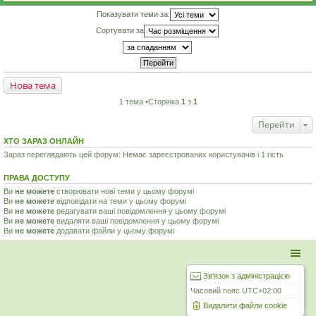
Показувати теми за:
Сортувати за
Нова тема
1 тема •Сторінка
1
з
1
Перейти
ХТО ЗАРАЗ ОНЛАЙН
Зараз переглядають цей форум: Немає зареєстрованих користувачів і 1 гість
ПРАВА ДОСТУПУ
Ви
не можете
створювати нові теми у цьому форумі
Ви
не можете
відповідати на теми у цьому форумі
Ви
не можете
редагувати ваші повідомлення у цьому форумі
Ви
не можете
видаляти ваші повідомлення у цьому форумі
Ви
не можете
додавати файли у цьому форумі
Зв'язок з адміністрацією
Часовий пояс
UTC+02:00
Видалити файли cookie