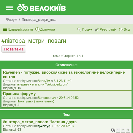
Форум
#‎пiвтора_метри_поваги‬
Швидкий доступ
Допомога
Пошук
Реєстрація
Вхід
#‎пiвтора_метри_поваги‬
Нова тема
1 тема •Сторінка
1
з
1
Оголошення
Ravemen - потужне, високоякісне та технологічне велосипедне
світло
Останнє повідомлення
ВелоДім
«
6.1.23 11:40
Доданов
iнтернет - магазин *Velosiped.com*
Відповіді:
15
Правила форуму
Останнє повідомлення
Велопортал
«
20.6.14 04:52
Доданов
Покатушки ( покатеньки)
Відповіді:
2
Тем
#‎півтора_метри_поваги Частина друга
Останнє повідомлення
qwertyq
«
19.3.20 13:13
Відповіді:
63
1
2
3