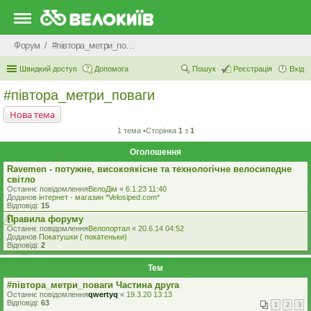
Форум
#‎пiвтора_метри_поваги‬
Швидкий доступ
Допомога
Пошук
Реєстрація
Вхід
#‎пiвтора_метри_поваги‬
Нова тема
1 тема •Сторінка
1
з
1
Оголошення
Ravemen - потужне, високоякісне та технологічне велосипедне
світло
Останнє повідомлення
ВелоДім
«
6.1.23 11:40
Доданов
iнтернет - магазин *Velosiped.com*
Відповіді:
15
Правила форуму
Останнє повідомлення
Велопортал
«
20.6.14 04:52
Доданов
Покатушки ( покатеньки)
Відповіді:
2
Тем
#‎півтора_метри_поваги Частина друга
Останнє повідомлення
qwertyq
«
19.3.20 13:13
Відповіді:
63
1
2
3