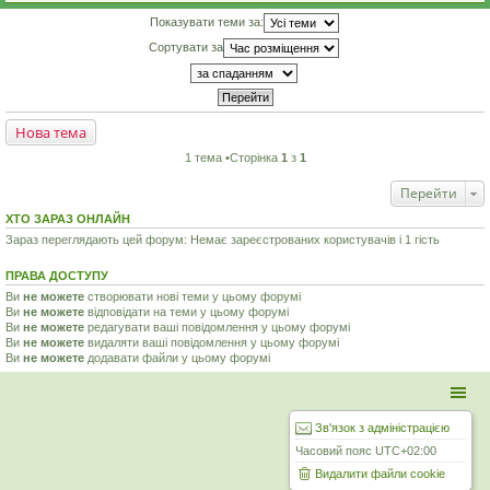
Показувати теми за:
Сортувати за
Нова тема
1 тема •Сторінка
1
з
1
Перейти
ХТО ЗАРАЗ ОНЛАЙН
Зараз переглядають цей форум: Немає зареєстрованих користувачів і 1 гість
ПРАВА ДОСТУПУ
Ви
не можете
створювати нові теми у цьому форумі
Ви
не можете
відповідати на теми у цьому форумі
Ви
не можете
редагувати ваші повідомлення у цьому форумі
Ви
не можете
видаляти ваші повідомлення у цьому форумі
Ви
не можете
додавати файли у цьому форумі
Зв'язок з адміністрацією
Часовий пояс
UTC+02:00
Видалити файли cookie