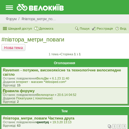
Форум
#‎пiвтора_метри_поваги‬
Швидкий доступ
Допомога
Пошук
Реєстрація
Вхід
#‎пiвтора_метри_поваги‬
Нова тема
1 тема •Сторінка
1
з
1
Оголошення
Ravemen - потужне, високоякісне та технологічне велосипедне
світло
Останнє повідомлення
ВелоДім
«
6.1.23 11:40
Доданов
iнтернет - магазин *Velosiped.com*
Відповіді:
15
Правила форуму
Останнє повідомлення
Велопортал
«
20.6.14 04:52
Доданов
Покатушки ( покатеньки)
Відповіді:
2
Тем
#‎півтора_метри_поваги Частина друга
Останнє повідомлення
qwertyq
«
19.3.20 13:13
Відповіді:
63
1
2
3