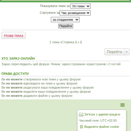
Показувати теми за:
Сортувати за
Нова тема
1 тема •Сторінка
1
з
1
Перейти
ХТО ЗАРАЗ ОНЛАЙН
Зараз переглядають цей форум: Немає зареєстрованих користувачів і 2 гостей
ПРАВА ДОСТУПУ
Ви
не можете
створювати нові теми у цьому форумі
Ви
не можете
відповідати на теми у цьому форумі
Ви
не можете
редагувати ваші повідомлення у цьому форумі
Ви
не можете
видаляти ваші повідомлення у цьому форумі
Ви
не можете
додавати файли у цьому форумі
Зв'язок з адміністрацією
Часовий пояс
UTC+02:00
Видалити файли cookie