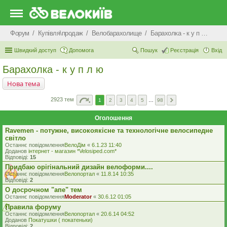
Форум
Купівля\продаж
Велобарахолище
Барахолка - к у п л ю
Швидкий доступ
Допомога
Пошук
Реєстрація
Вхід
Барахолка - к у п л ю
Нова тема
2923 тем
1
2
3
4
5
…
98
Оголошення
Ravemen - потужне, високоякісне та технологічне велосипедне
світло
Останнє повідомлення
ВелоДім
«
6.1.23 11:40
Доданов
iнтернет - магазин *Velosiped.com*
Відповіді:
15
Придбаю орiгiнальний дизайн велоформи....
Останнє повідомлення
Велопортал
«
11.8.14 10:35
Відповіді:
2
О досрочном "апе" тем
Останнє повідомлення
Moderator
«
30.6.12 01:05
Правила форуму
Останнє повідомлення
Велопортал
«
20.6.14 04:52
Доданов
Покатушки ( покатеньки)
Відповіді:
2