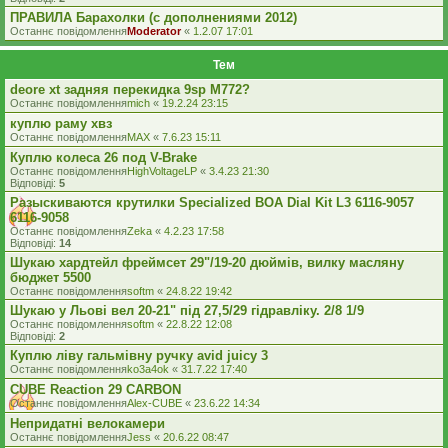
ПРАВИЛА Барахолки (с дополнениями 2012)
Останнє повідомлення
Moderator
«
1.2.07 17:01
Тем
deore xt задняя перекидка 9sp M772?
Останнє повідомлення
mich
«
19.2.24 23:15
куплю раму хвз
Останнє повідомлення
MAX
«
7.6.23 15:11
Куплю колеса 26 под V-Brake
Останнє повідомлення
HighVoltageLP
«
3.4.23 21:30
Відповіді:
5
Разыскиваются крутилки Specialized BOA Dial Kit L3 6116-9057
6116-9058
Останнє повідомлення
Zeka
«
4.2.23 17:58
Відповіді:
14
Шукаю хардтейл фреймсет 29"/19-20 дюймів, вилку масляну
бюджет 5500
Останнє повідомлення
softm
«
24.8.22 19:42
Шукаю у Льові вел 20-21" під 27,5/29 гідравліку. 2/8 1/9
Останнє повідомлення
softm
«
22.8.22 12:08
Відповіді:
2
Куплю ліву гальмівну ручку avid juicy 3
Останнє повідомлення
ko3a4ok
«
31.7.22 17:40
CUBE Reaction 29 CARBON
Останнє повідомлення
Alex-CUBE
«
23.6.22 14:34
Непридатні велокамери
Останнє повідомлення
Jess
«
20.6.22 08:47