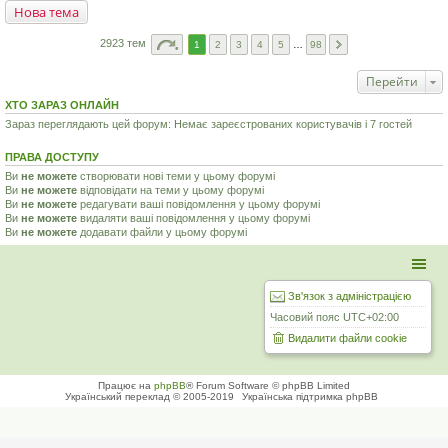
Нова тема
2923 тем
1
2
3
4
5
…
98
Перейти
ХТО ЗАРАЗ ОНЛАЙН
Зараз переглядають цей форум: Немає зареєстрованих користувачів і 7 гостей
ПРАВА ДОСТУПУ
Ви
не можете
створювати нові теми у цьому форумі
Ви
не можете
відповідати на теми у цьому форумі
Ви
не можете
редагувати ваші повідомлення у цьому форумі
Ви
не можете
видаляти ваші повідомлення у цьому форумі
Ви
не можете
додавати файли у цьому форумі
Зв'язок з адміністрацією
Часовий пояс
UTC+02:00
Видалити файли cookie
Працює на
phpBB
® Forum Software © phpBB Limited
Український переклад © 2005-2019
Українська підтримка phpBB