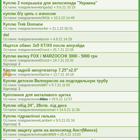
Куплю 2 покрышки для велосипеда "Украина"
Останнє повідомлення
brigada2
«
9.6.22 20:18
куплю б/у цепь с износом
Останнє повідомлення
v0f41k
«
10.2.22 14:49
Куплю Trek Domane
Останнє повідомлення
se4er
«
21.1.22 00:31
del
Останнє повідомлення
fasser
«
4.8.21 14:29
Ищется обвес 3х9 ХТ/Х0 после апгрэйда
Останнє повідомлення
Drozd
«
25.7.21 22:28
Куплю вилку FOX / MARZOCCHI 3000 - 5000 грн
Останнє повідомлення
Drozd
«
19.7.21 22:32
Відповіді:
2
Куплю задній амортизатор 7.25”x2.0”
Останнє повідомлення
Sacha
«
13.7.21 16:18
Куплю детское Велокресло на подседельную трубу
Останнє повідомлення
Val97
«
5.7.21 11:55
Відповіді:
1
Кріплення для металевого щитка
Останнє повідомлення
Alles
«
29.6.21 12:57
Куплю обід 24", 28отв. під диск
Останнє повідомлення
spaceman
«
14.5.21 11:36
Куплю гідравлічні гальма
Останнє повідомлення
Lambert
«
9.5.21 01:16
Відповіді:
5
Куплю защиту цепи на велосипед Аист(Минск)
Останнє повідомлення
vadim8889
«
25.4.21 13:03