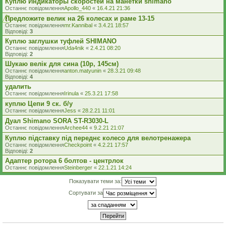
Куплю Индикаторы скоростей на манетки shimano
Останнє повідомлення
Apollo_440
«
16.4.21 21:36
Предложите велик на 26 колесах и раме 13-15
Останнє повідомлення
mr.Kannibal
«
3.4.21 18:57
Відповіді:
3
Куплю заглушки туфлей SHIMANO
Останнє повідомлення
Uda4nik
«
2.4.21 08:20
Відповіді:
2
Шукаю велік для сина (10р, 145см)
Останнє повідомлення
anton.matyunin
«
28.3.21 09:48
Відповіді:
4
удалить
Останнє повідомлення
Irinula
«
25.3.21 17:58
куплю Цепи 9 ск. б/у
Останнє повідомлення
Jess
«
28.2.21 11:01
Дуал Shimano SORA ST-R3030-L
Останнє повідомлення
Archee44
«
9.2.21 21:07
Куплю підставку під переднє колесо для велотренажера
Останнє повідомлення
Checkpoint
«
4.2.21 17:57
Відповіді:
2
Адаптер ротора 6 болтов - центрлок
Останнє повідомлення
Steinberger
«
22.1.21 14:24
Показувати теми за:
Сортувати за