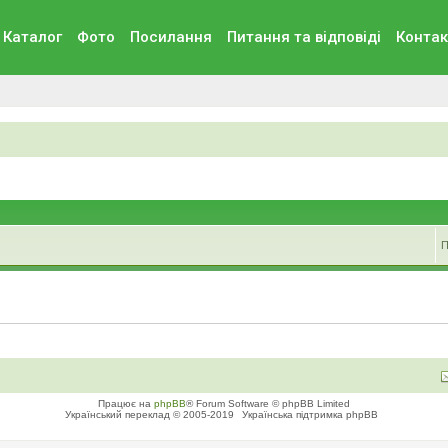
Каталог
Фото
Посилання
Питання та вiдповiдi
Контак
П
Працює на
phpBB
® Forum Software © phpBB Limited
Український переклад © 2005-2019
Українська підтримка phpBB