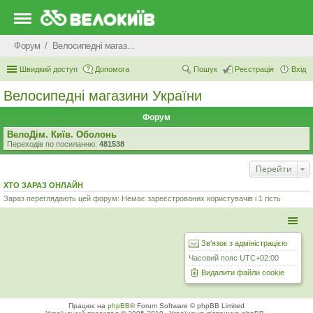
Форум
Велосипедні магазини України
Швидкий доступ
Допомога
Пошук
Реєстрація
Вхід
Велосипедні магазини України
Форум
ВелоДім. Київ. Оболонь
Переходів по посиланню:
481538
Перейти
ХТО ЗАРАЗ ОНЛАЙН
Зараз переглядають цей форум: Немає зареєстрованих користувачів і 1 гість
Зв'язок з адміністрацією
Часовий пояс
UTC+02:00
Видалити файли cookie
Працює на
phpBB
® Forum Software © phpBB Limited