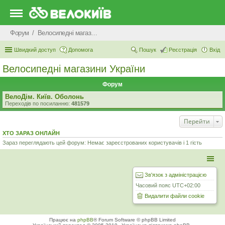
Форум
Велосипедні магазини України
Швидкий доступ
Допомога
Пошук
Реєстрація
Вхід
Велосипедні магазини України
Форум
ВелоДім. Київ. Оболонь
Переходів по посиланню:
481579
Перейти
ХТО ЗАРАЗ ОНЛАЙН
Зараз переглядають цей форум: Немає зареєстрованих користувачів і 1 гість
Зв'язок з адміністрацією
Часовий пояс
UTC+02:00
Видалити файли cookie
Працює на
phpBB
® Forum Software © phpBB Limited