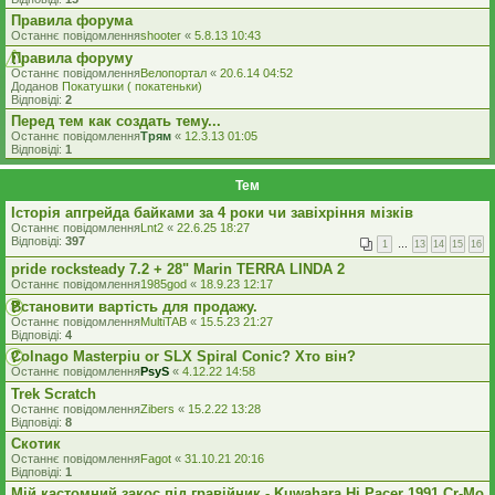
Правила форума
Останнє повідомлення
shooter
«
5.8.13 10:43
Правила форуму
Останнє повідомлення
Велопортал
«
20.6.14 04:52
Доданов
Покатушки ( покатеньки)
Відповіді:
2
Перед тем как создать тему...
Останнє повідомлення
Трям
«
12.3.13 01:05
Відповіді:
1
Тем
Історія апгрейда байками за 4 роки чи завіхріння мізків
Останнє повідомлення
Lnt2
«
22.6.25 18:27
Відповіді:
397
1
…
13
14
15
16
pride rocksteady 7.2 + 28" Marin TERRA LINDA 2
Останнє повідомлення
1985god
«
18.9.23 12:17
Встановити вартість для продажу.
Останнє повідомлення
MultiTAB
«
15.5.23 21:27
Відповіді:
4
Colnago Masterpiu or SLX Spiral Conic? Хто він?
Останнє повідомлення
PsyS
«
4.12.22 14:58
Trek Scratch
Останнє повідомлення
Zibers
«
15.2.22 13:28
Відповіді:
8
Скотик
Останнє повідомлення
Fagot
«
31.10.21 20:16
Відповіді:
1
Мій кастомний закос під гравійник - Kuwahara Hi Pacer 1991 Cr-Mo