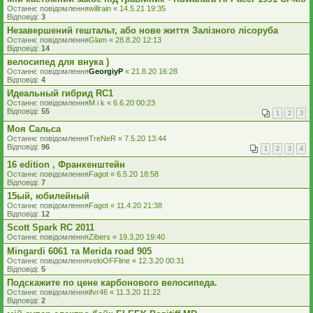
Останнє повідомлення
willrain
«
14.5.21 19:35
Відповіді:
3
Незавершений гештальт, або нове життя Залізного лісоруба
Останнє повідомлення
Glam
«
28.8.20 12:13
Відповіді:
14
велосипед для внука )
Останнє повідомлення
GeorgiyP
«
21.8.20 16:28
Відповіді:
4
Идеальный гибрид RC1
Останнє повідомлення
M i k
«
6.6.20 00:23
Відповіді:
55
1
2
3
Моя Сальса
Останнє повідомлення
TreNeR
«
7.5.20 13:44
Відповіді:
96
1
2
3
4
16 edition , Франкенштейн
Останнє повідомлення
Fagot
«
6.5.20 18:58
Відповіді:
7
15ый, юбилейный
Останнє повідомлення
Fagot
«
11.4.20 21:38
Відповіді:
12
Scott Spark RC 2011
Останнє повідомлення
Zibers
«
19.3.20 19:40
Mingardi 6061 та Merida road 905
Останнє повідомлення
veloOFFline
«
12.3.20 00:31
Відповіді:
5
Подскажите по цене карбонового велосипеда.
Останнє повідомлення
ifvr46
«
11.3.20 11:22
Відповіді:
2