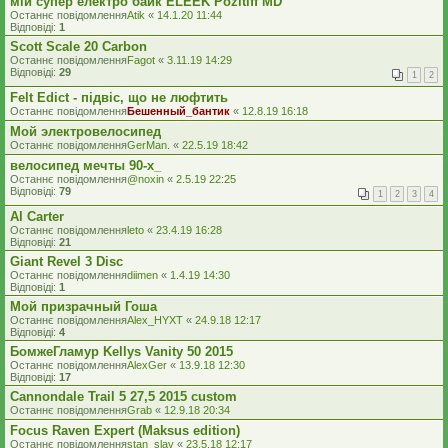
мій супер електро байк ELEEK Pozitiff MD
Останнє повідомлення
Atik
«
14.1.20 11:44
Відповіді:
1
Scott Scale 20 Carbon
Останнє повідомлення
Fagot
«
3.11.19 14:29
Відповіді:
29
1
2
Felt Edict - підвіс, що не люфтить
Останнє повідомлення
Бешенный_бантик
«
12.8.19 16:18
Мой электровелосипед
Останнє повідомлення
GerMan.
«
22.5.19 18:42
велосипед мечты 90-х_
Останнє повідомлення
@noxin
«
2.5.19 22:25
Відповіді:
79
1
2
3
4
Al Carter
Останнє повідомлення
leto
«
23.4.19 16:28
Відповіді:
21
Giant Revel 3 Disc
Останнє повідомлення
diimen
«
1.4.19 14:30
Відповіді:
1
Мой призрачный Гоша
Останнє повідомлення
Alex_HYXT
«
24.9.18 12:17
Відповіді:
4
БомжеГламур Kellys Vanity 50 2015
Останнє повідомлення
AlexGer
«
13.9.18 12:30
Відповіді:
17
Cannondale Trail 5 27,5 2015 custom
Останнє повідомлення
Grab
«
12.9.18 20:34
Focus Raven Expert (Maksus edition)
Останнє повідомлення
stan_slav
«
23.5.18 12:17