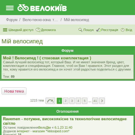
Форум
Вело-техно-зона: технічні питання та консультації
Мiй велосипед
Швидкий доступ
Допомога
Пошук
Реєстрація
Вхід
Мiй велосипед
Форум
Мой ! Велосипед ! ( стоковая комплектация )
Самый лучший велосипед тот, который Ваш. И не имеет значения бренд, цвет,
комплектация и спецификация. Главное, чтоб он Вам ! нравился. Этот раздел для
тех, кому нравится его велосипед и он хочет этой радостью поделиться с другими
..
Тем:
89
Нова тема
1215 тем
1
2
3
4
5
…
41
Оголошення
Ravemen - потужне, високоякісне та технологічне велосипедне
світло
Останнє повідомлення
ВелоДім
«
6.1.23 11:40
Доданов
iнтернет - магазин *Velosiped.com*
Відповіді:
15