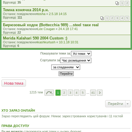
Відповіді:
35
1
2
Темна конячка 2014 р.н.
Останнє повідомлення
tosha
«
2.5.18 14:15
Відповіді:
111
1
2
3
4
5
Бирюзовый ходок (Bottecchia 989) ...steel таки real
Останнє повідомлення
Lee Cougan
«
24.4.18 17:41
Відповіді:
22
Merida Kalahari 590 2004 Custom :)
Останнє повідомлення
kashkurtush
«
10.1.18 10:31
Відповіді:
6
Показувати теми за:
Сортувати за
Нова тема
1215 тем
1
2
3
4
5
…
41
Перейти
ХТО ЗАРАЗ ОНЛАЙН
Зараз переглядають цей форум: Немає зареєстрованих користувачів і 11 гостей
ПРАВА ДОСТУПУ
Ви
не можете
створювати нові теми у цьому форумі