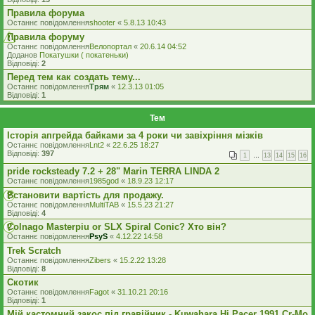
Правила форума
Останнє повідомлення
shooter
«
5.8.13 10:43
Правила форуму
Останнє повідомлення
Велопортал
«
20.6.14 04:52
Доданов
Покатушки ( покатеньки)
Відповіді:
2
Перед тем как создать тему...
Останнє повідомлення
Трям
«
12.3.13 01:05
Відповіді:
1
Тем
Історія апгрейда байками за 4 роки чи завіхріння мізків
Останнє повідомлення
Lnt2
«
22.6.25 18:27
Відповіді:
397
1
…
13
14
15
16
pride rocksteady 7.2 + 28" Marin TERRA LINDA 2
Останнє повідомлення
1985god
«
18.9.23 12:17
Встановити вартість для продажу.
Останнє повідомлення
MultiTAB
«
15.5.23 21:27
Відповіді:
4
Colnago Masterpiu or SLX Spiral Conic? Хто він?
Останнє повідомлення
PsyS
«
4.12.22 14:58
Trek Scratch
Останнє повідомлення
Zibers
«
15.2.22 13:28
Відповіді:
8
Скотик
Останнє повідомлення
Fagot
«
31.10.21 20:16
Відповіді:
1
Мій кастомний закос під гравійник - Kuwahara Hi Pacer 1991 Cr-Mo