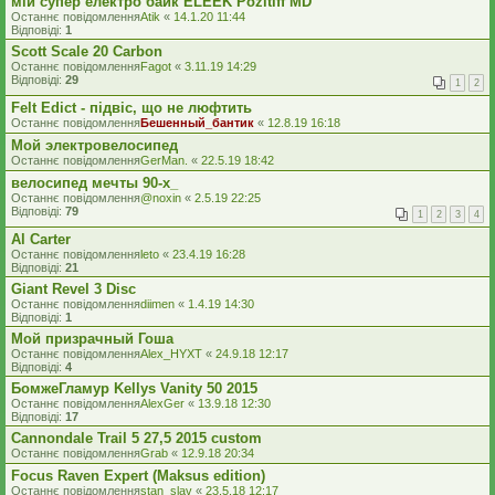
мій супер електро байк ELEEK Pozitiff MD
Останнє повідомлення
Atik
«
14.1.20 11:44
Відповіді:
1
Scott Scale 20 Carbon
Останнє повідомлення
Fagot
«
3.11.19 14:29
Відповіді:
29
1
2
Felt Edict - підвіс, що не люфтить
Останнє повідомлення
Бешенный_бантик
«
12.8.19 16:18
Мой электровелосипед
Останнє повідомлення
GerMan.
«
22.5.19 18:42
велосипед мечты 90-х_
Останнє повідомлення
@noxin
«
2.5.19 22:25
Відповіді:
79
1
2
3
4
Al Carter
Останнє повідомлення
leto
«
23.4.19 16:28
Відповіді:
21
Giant Revel 3 Disc
Останнє повідомлення
diimen
«
1.4.19 14:30
Відповіді:
1
Мой призрачный Гоша
Останнє повідомлення
Alex_HYXT
«
24.9.18 12:17
Відповіді:
4
БомжеГламур Kellys Vanity 50 2015
Останнє повідомлення
AlexGer
«
13.9.18 12:30
Відповіді:
17
Cannondale Trail 5 27,5 2015 custom
Останнє повідомлення
Grab
«
12.9.18 20:34
Focus Raven Expert (Maksus edition)
Останнє повідомлення
stan_slav
«
23.5.18 12:17