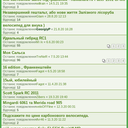
Останнє повідомлення
willrain
«
14.5.21 19:35
Відповіді:
3
Незавершений гештальт, або нове життя Залізного лісоруба
Останнє повідомлення
Glam
«
28.8.20 12:13
Відповіді:
14
велосипед для внука )
Останнє повідомлення
GeorgiyP
«
21.8.20 16:28
Відповіді:
4
Идеальный гибрид RC1
Останнє повідомлення
M i k
«
6.6.20 00:23
Відповіді:
55
1
2
3
Моя Сальса
Останнє повідомлення
TreNeR
«
7.5.20 13:44
Відповіді:
96
1
2
3
4
16 edition , Франкенштейн
Останнє повідомлення
Fagot
«
6.5.20 18:58
Відповіді:
7
15ый, юбилейный
Останнє повідомлення
Fagot
«
11.4.20 21:38
Відповіді:
12
Scott Spark RC 2011
Останнє повідомлення
Zibers
«
19.3.20 19:40
Mingardi 6061 та Merida road 905
Останнє повідомлення
veloOFFline
«
12.3.20 00:31
Відповіді:
5
Подскажите по цене карбонового велосипеда.
Останнє повідомлення
ifvr46
«
11.3.20 11:22
Відповіді:
2