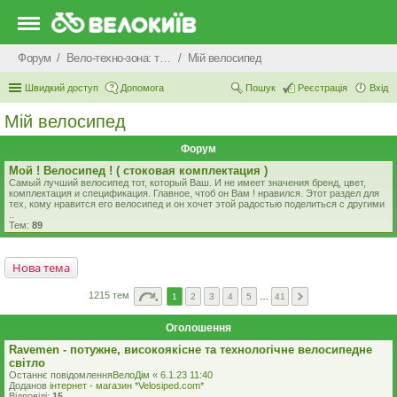
Форум
Вело-техно-зона: технічні питання та консультації
Мiй велосипед
Швидкий доступ
Допомога
Пошук
Реєстрація
Вхід
Мiй велосипед
Форум
Мой ! Велосипед ! ( стоковая комплектация )
Самый лучший велосипед тот, который Ваш. И не имеет значения бренд, цвет,
комплектация и спецификация. Главное, чтоб он Вам ! нравился. Этот раздел для
тех, кому нравится его велосипед и он хочет этой радостью поделиться с другими
..
Тем:
89
Нова тема
1215 тем
1
2
3
4
5
…
41
Оголошення
Ravemen - потужне, високоякісне та технологічне велосипедне
світло
Останнє повідомлення
ВелоДім
«
6.1.23 11:40
Доданов
iнтернет - магазин *Velosiped.com*
Відповіді:
15