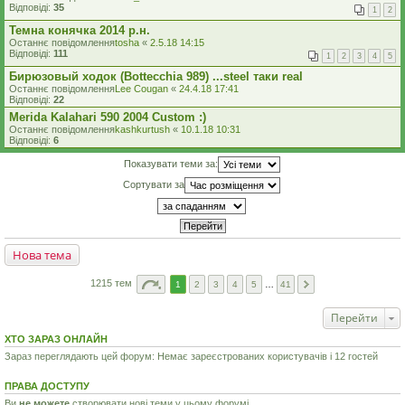
Відповіді:
35
1
2
Темна конячка 2014 р.н.
Останнє повідомлення
tosha
«
2.5.18 14:15
Відповіді:
111
1
2
3
4
5
Бирюзовый ходок (Bottecchia 989) ...steel таки real
Останнє повідомлення
Lee Cougan
«
24.4.18 17:41
Відповіді:
22
Merida Kalahari 590 2004 Custom :)
Останнє повідомлення
kashkurtush
«
10.1.18 10:31
Відповіді:
6
Показувати теми за:
Сортувати за
Нова тема
1215 тем
1
2
3
4
5
…
41
Перейти
ХТО ЗАРАЗ ОНЛАЙН
Зараз переглядають цей форум: Немає зареєстрованих користувачів і 12 гостей
ПРАВА ДОСТУПУ
Ви
не можете
створювати нові теми у цьому форумі