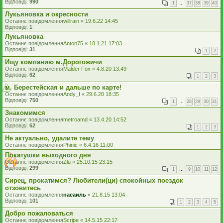
Відповіді:
990
1
…
37
38
39
40
Лукьяновка и окресности
Останнє повідомлення
willrain
«
19.6.22 14:45
Відповіді:
1
Лукьяновка
Останнє повідомлення
Anton75
«
18.1.21 17:03
Відповіді:
31
1
2
Ищу компанию м.Дорогожичи
Останнє повідомлення
Malder Fox
«
4.8.20 13:49
Відповіді:
62
1
2
3
м. Берестейская и дальше по карте!
Останнє повідомлення
Andy_I
«
29.6.20 18:35
Відповіді:
750
1
…
28
29
30
31
Знакомимся
Останнє повідомлення
metroamd
«
13.4.20 14:52
Відповіді:
62
1
2
3
Не актуально, удалите тему
Останнє повідомлення
Phinic
«
6.4.16 11:00
Покатушки выходного дня
Останнє повідомлення
Zlu
«
25.10.15 23:15
Відповіді:
299
1
…
9
10
11
12
Сирец, прокатимся? Любители(ци) спокойных поездок
отзовитесь
Останнє повідомлення
насаиль
«
21.8.15 13:04
Відповіді:
101
1
2
3
4
5
Добро пожаловаться
Останнє повідомлення
Scripe
«
14.5.15 22:17