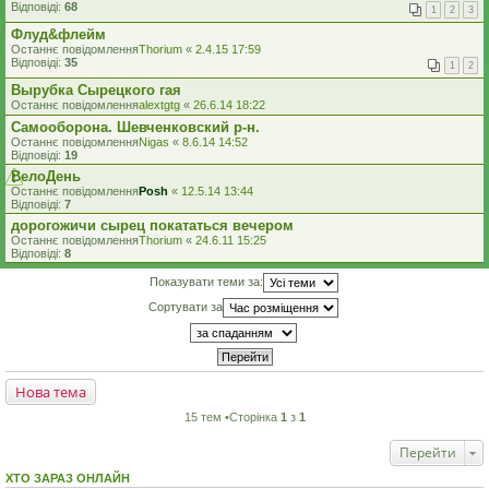
Відповіді:
68
1
2
3
Флуд&флейм
Останнє повідомлення
Thorium
«
2.4.15 17:59
Відповіді:
35
1
2
Вырубка Сырецкого гая
Останнє повідомлення
alextgtg
«
26.6.14 18:22
Самооборона. Шевченковский р-н.
Останнє повідомлення
Nigas
«
8.6.14 14:52
Відповіді:
19
ВелоДень
Останнє повідомлення
Posh
«
12.5.14 13:44
Відповіді:
7
дорогожичи сырец покататься вечером
Останнє повідомлення
Thorium
«
24.6.11 15:25
Відповіді:
8
Показувати теми за:
Сортувати за
Нова тема
15 тем •Сторінка
1
з
1
Перейти
ХТО ЗАРАЗ ОНЛАЙН