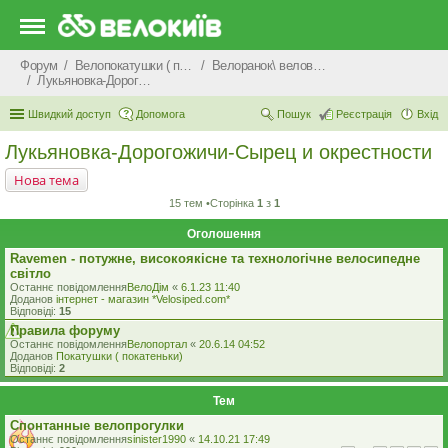
Форум
Велопокатушки ( покатеньки), велопоходи, туризм.
Велоранок\ веловечір\ велодень \ велоніч
Лукьяновка-Дорогожичи-Сырец и окрестности
Швидкий доступ
Допомога
Пошук
Реєстрація
Вхід
Лукьяновка-Дорогожичи-Сырец и окрестности
Нова тема
15 тем •Сторінка
1
з
1
Оголошення
Ravemen - потужне, високоякісне та технологічне велосипедне
світло
Останнє повідомлення
ВелоДім
«
6.1.23 11:40
Доданов
iнтернет - магазин *Velosiped.com*
Відповіді:
15
Правила форуму
Останнє повідомлення
Велопортал
«
20.6.14 04:52
Доданов
Покатушки ( покатеньки)
Відповіді:
2
Тем
Спонтанные велопрогулки
Останнє повідомлення
sinister1990
«
14.10.21 17:49