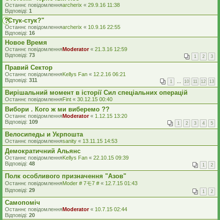
Останнє повідомлення
archerix
«
29.9.16 11:38
Відповіді:
1
"Стук-стук?"
Останнє повідомлення
archerix
«
10.9.16 22:55
Відповіді:
16
Новое Время
Останнє повідомлення
Moderator
«
21.3.16 12:59
Відповіді:
73
1
2
3
Правий Сектор
Останнє повідомлення
Kellys Fan
«
12.2.16 06:21
Відповіді:
311
1
…
10
11
12
13
Вирішальний момент в історії Сил спеціальних операцій
Останнє повідомлення
Fint
«
30.12.15 00:40
Вибори . Кого ж ми виберемо ??
Останнє повідомлення
Moderator
«
1.12.15 13:20
Відповіді:
109
1
2
3
4
5
Велосипеды и Укрпошта
Останнє повідомлення
sanity
«
13.11.15 14:53
Демократичний Альянс
Останнє повідомлення
Kellys Fan
«
22.10.15 09:39
Відповіді:
48
1
2
Полк особливого призначення "Азов"
Останнє повідомлення
Moder # 7モ7 #
«
12.7.15 01:43
Відповіді:
29
1
2
Самопомiч
Останнє повідомлення
Moderator
«
10.7.15 02:44
Відповіді:
20