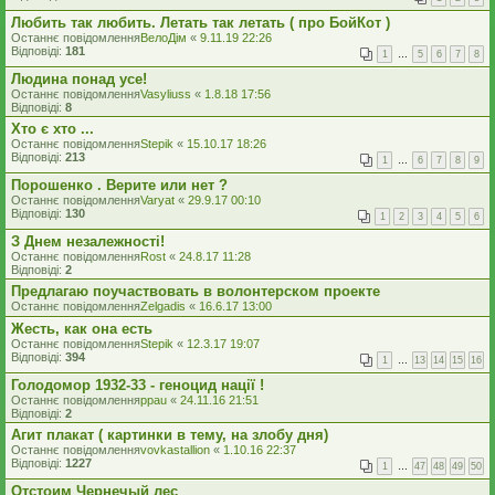
Любить так любить. Летать так летать ( про БойКот )
Останнє повідомлення
ВелоДім
«
9.11.19 22:26
Відповіді:
181
1
…
5
6
7
8
Людина понад усе!
Останнє повідомлення
Vasyliuss
«
1.8.18 17:56
Відповіді:
8
Хто є хто ...
Останнє повідомлення
Stepik
«
15.10.17 18:26
Відповіді:
213
1
…
6
7
8
9
Порошенко . Верите или нет ?
Останнє повідомлення
Varyat
«
29.9.17 00:10
Відповіді:
130
1
2
3
4
5
6
З Днем незалежності!
Останнє повідомлення
Rost
«
24.8.17 11:28
Відповіді:
2
Предлагаю поучаствовать в волонтерском проекте
Останнє повідомлення
Zelgadis
«
16.6.17 13:00
Жесть, как она есть
Останнє повідомлення
Stepik
«
12.3.17 19:07
Відповіді:
394
1
…
13
14
15
16
Голодомор 1932-33 - геноцид нації !
Останнє повідомлення
ppau
«
24.11.16 21:51
Відповіді:
2
Агит плакат ( картинки в тему, на злобу дня)
Останнє повідомлення
vovkastallion
«
1.10.16 22:37
Відповіді:
1227
1
…
47
48
49
50
Отстоим Чернечый лес