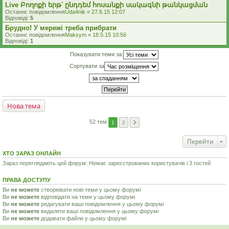
Live Բողոքի երթ՝ ընդդեմ հոսանքի սակագնի թանկացման
Останнє повідомлення
Uda4nik
«
27.6.15 12:07
Відповіді:
5
Брудно! У мережі треба прибрати
Останнє повідомлення
Maksym
«
18.5.15 10:56
Відповіді:
1
Показувати теми за:
Сортувати за
Нова тема
52 тем
1
2
Перейти
ХТО ЗАРАЗ ОНЛАЙН
Зараз переглядають цей форум: Немає зареєстрованих користувачів і 3 гостей
ПРАВА ДОСТУПУ
Ви
не можете
створювати нові теми у цьому форумі
Ви
не можете
відповідати на теми у цьому форумі
Ви
не можете
редагувати ваші повідомлення у цьому форумі
Ви
не можете
видаляти ваші повідомлення у цьому форумі
Ви
не можете
додавати файли у цьому форумі