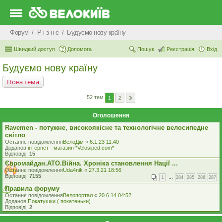
Форум
Р i з н е
Будуємо нову країну
Швидкий доступ
Допомога
Пошук
Реєстрація
Вхід
Будуємо нову країну
Нова тема
52 тем
1
2
Оголошення
Ravemen - потужне, високоякісне та технологічне велосипедне
світло
Останнє повідомлення
ВелоДім
«
6.1.23 11:40
Доданов
iнтернет - магазин *Velosiped.com*
Відповіді:
15
Євромайдан.АТО.Вiйна. Хроніка становлення Нації ...
Останнє повідомлення
Uda4nik
«
27.3.21 18:56
Відповіді:
7155
1
…
284
285
286
287
Правила форуму
Останнє повідомлення
Велопортал
«
20.6.14 04:52
Доданов
Покатушки ( покатеньки)
Відповіді:
2