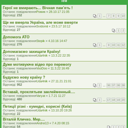
Тем
Герої не вмирають... Вічная пам'ять !
Останнє повідомлення
Ромик
«
28.10.17 21:05
Відповіді:
232
1
…
7
8
9
10
Ще не вмерла Україна, але може вмерти
Останнє повідомлення
Svidomit
«
23.5.17 10:12
Відповіді:
27
1
2
Допомога АТО
Останнє повідомлення
Stepik
«
4.10.16 14:47
Відповіді:
276
1
…
9
10
11
12
Допомагаємо захищати Країну!
Останнє повідомлення
Uda4nik
«
13.3.22 22:35
Відповіді:
1
Дуже мотивуюче відео про перемогу
Останнє повідомлення
VooDoo
«
11.3.22 16:49
Відповіді:
1
Будуємо нову країну ?
Останнє повідомлення
Uda4nik
«
27.11.21 21:01
Відповіді:
952
1
…
36
37
38
39
Вставай, проклятьем заклейменный....
Останнє повідомлення
Varyat
«
1.7.21 11:27
Відповіді:
480
1
…
17
18
19
20
Петиції різні - кумедні, корисні (Київ)
Останнє повідомлення
Uda4nik
«
13.10.20 19:26
Відповіді:
22
Віталій Кличко. Мер....
Останнє повідомлення
Andrei13
«
7.4.20 08:15
Відповіді:
54
1
2
3