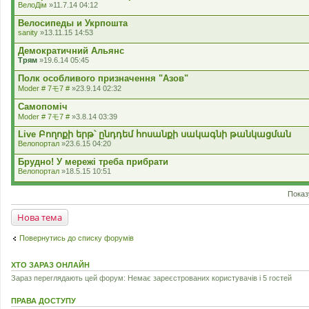
о
ВелоДім
»11.7.14 04:12
н
с
н
у
Велосипеды и Укрпошта
я
в
sanity
»13.11.15 14:53
а
н
Демократичний Альянс
н
я
Трям
»19.6.14 05:45
.
Полк особливого призначення "Азов"
Moder # 7モ7 #
»23.9.14 02:32
Самопомiч
Moder # 7モ7 #
»3.8.14 03:39
Live Բողոքի երթ՝ ընդդեմ հոսանքի սակագնի թանկացման
Велопортал
»23.6.15 04:20
Брудно! У мережі треба прибрати
Велопортал
»18.5.15 10:51
Показ
Нова тема
Повернутись до списку форумів
ХТО ЗАРАЗ ОНЛАЙН
Зараз переглядають цей форум: Немає зареєстрованих користувачів і 5 гостей
ПРАВА ДОСТУПУ