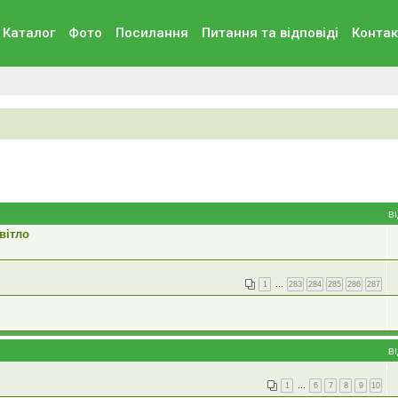
Каталог
Фото
Посилання
Питання та вiдповiдi
Контак
В
вітло
1
…
283
284
285
286
287
В
1
…
6
7
8
9
10