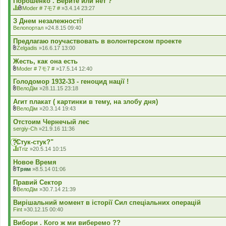
Порошенко . Верите или нет ?
я
л
Moder # 7モ7 #
»3.4.14 23:27
а
Ц
В
д
я
к
З Днем незалежності!
е
т
л
Велопортал
»24.8.15 09:40
н
е
а
н
м
д
Предлагаю поучаствовать в волонтерском проекте
я
а
е
Zelgadis
»16.6.17 13:00
м
н
В
а
н
к
Жесть, как она есть
є
я
л
г
Moder # 7モ7 #
»17.5.14 12:40
а
В
о
д
к
л
Голодомор 1932-33 - геноцид нації !
е
л
о
ВелоДім
»28.11.15 23:18
н
а
с
В
н
д
у
к
Агит плакат ( картинки в тему, на злобу дня)
я
е
в
л
ВелоДім
»20.3.14 19:43
н
а
а
В
н
н
д
к
Отстоим Чернечый лес
я
н
е
л
я
sergiy-Ch
»21.9.16 11:36
н
а
.
н
д
"Стук-стук?"
я
е
Triz
»20.5.14 10:15
н
Ц
н
я
Новое Время
я
т
Трям
»8.5.14 01:06
е
В
м
к
Правий Сектор
а
л
ВелоДім
»30.7.14 21:39
м
а
В
а
д
к
Вирішальний момент в історії Сил спеціальних операцій
є
е
л
г
Fint
»30.12.15 00:40
н
а
о
н
д
л
Вибори . Кого ж ми виберемо ??
я
е