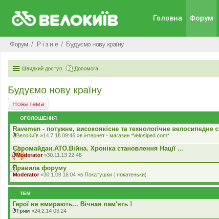
Головна
Форум
Форум
Р i з н е
Будуємо нову країну
Швидкий доступ
Допомога
Будуємо нову країну
Нова тема
ОГОЛОШЕННЯ
Ravemen - потужне, високоякісне та технологічне велосипедне с
ВелоКиїв
»14.7.18 09:46 »в
iнтернет - магазин *Velosiped.com*
В
к
Євромайдан.АТО.Вiйна. Хроніка становлення Нації ...
л
Moderator
»30.11.13 22:48
а
В
д
к
Правила форуму
е
л
Moderator
»30.1.09 16:04 »в
Покатушки ( покатеньки)
н
а
н
д
я
е
ТЕМ
н
н
Герої не вмирають... Вічная пам'ять !
я
Трям
»24.2.14 03:24
В