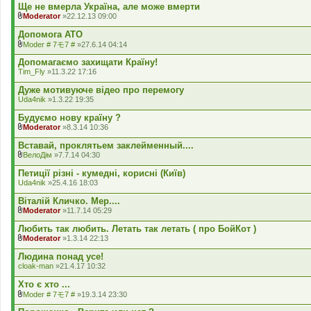
к
Ще не вмерла Україна, але може вмерти
л
Moderator
»22.12.13 09:00
а
В
д
к
Допомога АТО
е
л
Moder # 7モ7 #
»27.6.14 04:14
н
а
В
н
д
к
Допомагаємо захищати Країну!
я
е
л
Tim_Fly
»11.3.22 17:16
н
а
н
д
Дуже мотивуюче відео про перемогу
я
е
Uda4nik
»1.3.22 19:35
н
н
Будуємо нову країну ?
я
Moderator
»8.3.14 10:36
В
к
Вставай, проклятьем заклейменный....
л
ВелоДім
»7.7.14 04:30
а
В
д
к
Петиції різні - кумедні, корисні (Київ)
е
л
Uda4nik
»25.4.16 18:03
н
а
н
д
Віталій Кличко. Мер....
я
е
Moderator
»11.7.14 05:29
н
В
н
к
Любить так любить. Летать так летать ( про БойКот )
я
л
Moderator
»1.3.14 22:13
а
В
д
к
Людина понад усе!
е
л
cloak-man
»21.4.17 10:32
н
а
н
д
Хто є хто ...
я
е
Moder # 7モ7 #
»19.3.14 23:30
н
В
н
к