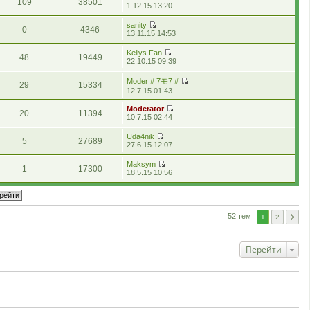
109
38501
е
о
т
и
П
в
1.12.15 13:20
н
є
н
г
м
а
о
е
і
н
п
у
л
л
н
с
р
д
я
о
т
sanity
я
е
н
0
4346
т
е
о
П
в
и
13.11.15 14:53
н
н
є
а
г
м
е
і
о
у
н
п
н
л
л
р
д
с
т
я
о
Kellys Fan
н
я
е
48
19449
е
о
т
и
в
П
22.10.15 09:39
є
н
н
г
м
а
о
і
е
п
у
н
л
л
н
с
д
р
о
т
я
Moder # 7モ7 #
я
е
н
29
15334
т
о
е
в
и
П
н
н
є
12.7.15 01:43
а
м
г
і
о
е
у
н
п
н
л
л
д
с
р
т
я
о
Moderator
н
е
я
о
т
20
11394
е
и
в
П
10.7.15 02:44
є
н
н
м
а
г
о
і
е
п
н
у
л
н
л
с
д
р
о
я
т
Uda4nik
е
н
я
т
о
5
27689
е
в
и
П
27.6.15 12:07
н
є
н
а
м
г
і
о
е
н
п
у
н
л
л
д
с
р
я
о
т
Maksym
н
е
я
о
т
1
17300
е
в
П
и
18.5.15 10:56
є
н
н
м
а
г
і
е
о
п
н
у
л
н
л
д
р
с
о
я
т
е
н
я
о
е
т
в
и
н
є
н
м
г
а
і
о
н
п
у
л
л
н
д
с
52 тем
я
о
1
2
т
е
я
н
о
т
в
и
н
н
є
м
а
і
о
н
у
п
л
н
д
с
я
т
о
Перейти
е
н
о
т
и
в
н
є
м
а
о
і
н
п
л
н
с
д
я
о
е
н
т
о
в
н
є
а
м
і
н
п
н
л
д
я
о
н
е
о
в