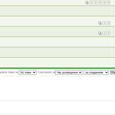
1
2
3
4
5
1
2
1
2
увати теми за:
Сортувати за