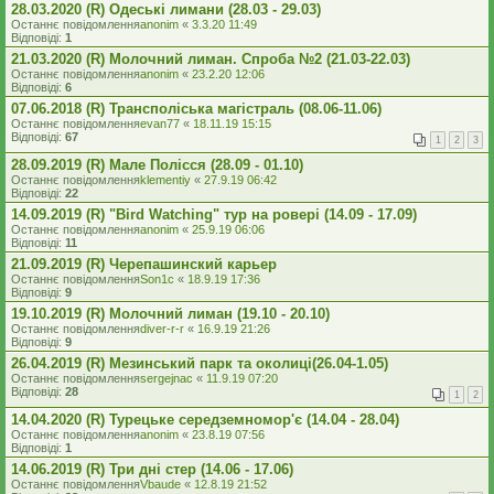
28.03.2020 (R) Одеські лимани (28.03 - 29.03)
Останнє повідомлення
anonim
«
3.3.20 11:49
Відповіді:
1
21.03.2020 (R) Молочний лиман. Спроба №2 (21.03-22.03)
Останнє повідомлення
anonim
«
23.2.20 12:06
Відповіді:
6
07.06.2018 (R) Трансполіська магістраль (08.06-11.06)
Останнє повідомлення
evan77
«
18.11.19 15:15
Відповіді:
67
1
2
3
28.09.2019 (R) Мале Полісся (28.09 - 01.10)
Останнє повідомлення
klementiy
«
27.9.19 06:42
Відповіді:
22
14.09.2019 (R) "Bird Watching" тур на ровері (14.09 - 17.09)
Останнє повідомлення
anonim
«
25.9.19 06:06
Відповіді:
11
21.09.2019 (R) Черепашинский карьер
Останнє повідомлення
Son1c
«
18.9.19 17:36
Відповіді:
9
19.10.2019 (R) Молочний лиман (19.10 - 20.10)
Останнє повідомлення
diver-r-r
«
16.9.19 21:26
Відповіді:
9
26.04.2019 (R) Мезинський парк та околиці(26.04-1.05)
Останнє повідомлення
sergejnac
«
11.9.19 07:20
Відповіді:
28
1
2
14.04.2020 (R) Турецьке середземномор'є (14.04 - 28.04)
Останнє повідомлення
anonim
«
23.8.19 07:56
Відповіді:
1
14.06.2019 (R) Три дні стер (14.06 - 17.06)
Останнє повідомлення
Vbaude
«
12.8.19 21:52