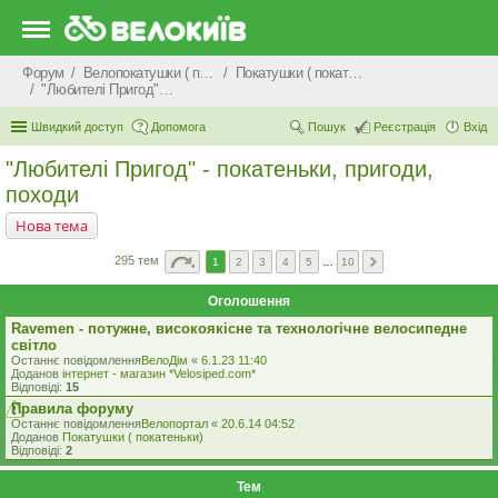
Форум
Велопокатушки ( покатеньки), велопоходи, туризм.
Покатушки ( покатеньки)
"Любителі Пригод" - покатеньки, пригоди, походи
Швидкий доступ
Допомога
Пошук
Реєстрація
Вхід
"Любителі Пригод" - покатеньки, пригоди,
походи
Нова тема
295 тем
1
2
3
4
5
…
10
Оголошення
Ravemen - потужне, високоякісне та технологічне велосипедне
світло
Останнє повідомлення
ВелоДім
«
6.1.23 11:40
Доданов
iнтернет - магазин *Velosiped.com*
Відповіді:
15
Правила форуму
Останнє повідомлення
Велопортал
«
20.6.14 04:52
Доданов
Покатушки ( покатеньки)
Відповіді:
2
Тем