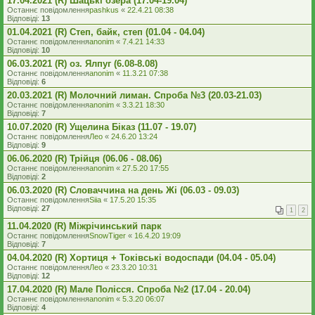
17.04.2021 (R) Шацькі озера (17.04-19.04)
Останнє повідомлення
pashkus
«
22.4.21 08:38
Відповіді:
13
01.04.2021 (R) Степ, байк, степ (01.04 - 04.04)
Останнє повідомлення
anonim
«
7.4.21 14:33
Відповіді:
10
06.03.2021 (R) оз. Ялпуг (6.08-8.08)
Останнє повідомлення
anonim
«
11.3.21 07:38
Відповіді:
6
20.03.2021 (R) Молочний лиман. Спроба №3 (20.03-21.03)
Останнє повідомлення
anonim
«
3.3.21 18:30
Відповіді:
7
10.07.2020 (R) Ущелина Біказ (11.07 - 19.07)
Останнє повідомлення
Лео
«
24.6.20 13:24
Відповіді:
9
06.06.2020 (R) Трійця (06.06 - 08.06)
Останнє повідомлення
anonim
«
27.5.20 17:55
Відповіді:
2
06.03.2020 (R) Словаччина на день Жі (06.03 - 09.03)
Останнє повідомлення
Siia
«
17.5.20 15:35
Відповіді:
27
1
2
11.04.2020 (R) Міжрічинський парк
Останнє повідомлення
SnowTiger
«
16.4.20 19:09
Відповіді:
7
04.04.2020 (R) Хортиця + Токівські водоспади (04.04 - 05.04)
Останнє повідомлення
Лео
«
23.3.20 10:31
Відповіді:
12
17.04.2020 (R) Мале Полісся. Спроба №2 (17.04 - 20.04)
Останнє повідомлення
anonim
«
5.3.20 06:07
Відповіді:
4