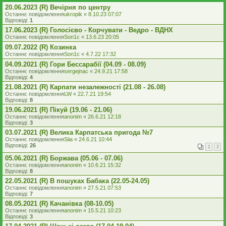
20.06.2023 (R) Вечірня по центру
Останнє повідомлення
ukropik
«
8.10.23 07:07
Відповіді:
1
17.06.2023 (R) Голосієво - Корчувати - Ведро - ВДНХ
Останнє повідомлення
Son1c
«
13.6.23 20:05
09.07.2022 (R) Козинка
Останнє повідомлення
Son1c
«
4.7.22 17:32
04.09.2021 (R) Гори Бессарабії (04.09 - 08.09)
Останнє повідомлення
sergejnac
«
24.9.21 17:58
Відповіді:
4
21.08.2021 (R) Карпати незалежності (21.08 - 26.08)
Останнє повідомлення
LW
«
22.7.21 19:54
Відповіді:
8
19.06.2021 (R) Пікуй (19.06 - 21.06)
Останнє повідомлення
anonim
«
26.6.21 12:18
Відповіді:
3
03.07.2021 (R) Велика Карпатська пригода №7
Останнє повідомлення
Siia
«
24.6.21 10:44
Відповіді:
26
1
2
05.06.2021 (R) Боржава (05.06 - 07.06)
Останнє повідомлення
anonim
«
10.6.21 15:32
Відповіді:
8
22.05.2021 (R) В пошуках Бабака (22.05-24.05)
Останнє повідомлення
anonim
«
27.5.21 07:53
Відповіді:
7
08.05.2021 (R) Качанівка (08-10.05)
Останнє повідомлення
anonim
«
15.5.21 10:23
Відповіді:
3