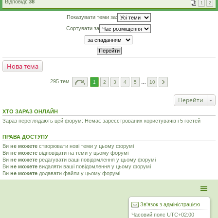
Відповіді:
38
1
2
Показувати теми за:
Сортувати за
Нова тема
295 тем
1
2
3
4
5
…
10
Перейти
ХТО ЗАРАЗ ОНЛАЙН
Зараз переглядають цей форум: Немає зареєстрованих користувачів і 5 гостей
ПРАВА ДОСТУПУ
Ви
не можете
створювати нові теми у цьому форумі
Ви
не можете
відповідати на теми у цьому форумі
Ви
не можете
редагувати ваші повідомлення у цьому форумі
Ви
не можете
видаляти ваші повідомлення у цьому форумі
Ви
не можете
додавати файли у цьому форумі
Зв'язок з адміністрацією
Часовий пояс
UTC+02:00