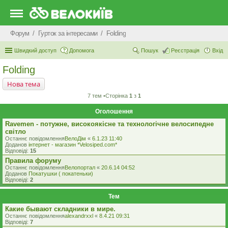
Форум
Гурток за інтересами
Folding
Швидкий доступ
Допомога
Пошук
Реєстрація
Вхід
Folding
Нова тема
7 тем •Сторінка
1
з
1
Оголошення
Ravemen - потужне, високоякісне та технологічне велосипедне
світло
Останнє повідомлення
ВелоДім
«
6.1.23 11:40
Доданов
iнтернет - магазин *Velosiped.com*
Відповіді:
15
Правила форуму
Останнє повідомлення
Велопортал
«
20.6.14 04:52
Доданов
Покатушки ( покатеньки)
Відповіді:
2
Тем
Какие бывают складники в мире.
Останнє повідомлення
alexandrxxl
«
8.4.21 09:31
Відповіді:
7