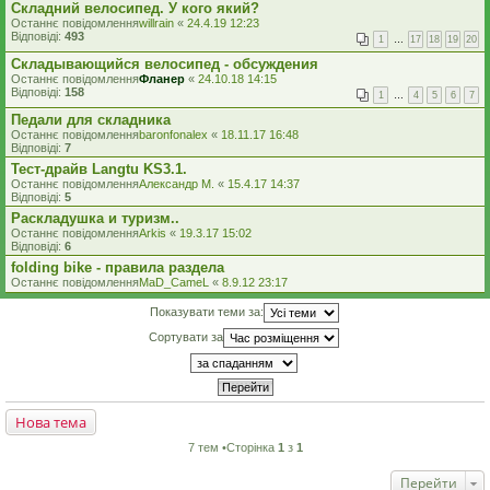
Складний велосипед. У кого який?
Останнє повідомлення
willrain
«
24.4.19 12:23
Відповіді:
493
1
…
17
18
19
20
Складывающийся велосипед - обсуждения
Останнє повідомлення
Фланер
«
24.10.18 14:15
Відповіді:
158
1
…
4
5
6
7
Педали для складника
Останнє повідомлення
baronfonalex
«
18.11.17 16:48
Відповіді:
7
Тест-драйв Langtu KS3.1.
Останнє повідомлення
Александр М.
«
15.4.17 14:37
Відповіді:
5
Раскладушка и туризм..
Останнє повідомлення
Arkis
«
19.3.17 15:02
Відповіді:
6
folding bike - правила раздела
Останнє повідомлення
MaD_CameL
«
8.9.12 23:17
Показувати теми за:
Сортувати за
Нова тема
7 тем •Сторінка
1
з
1
Перейти