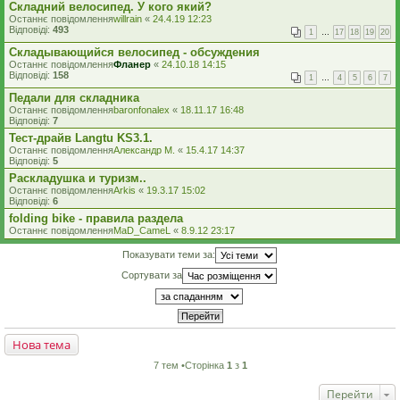
Складний велосипед. У кого який?
Останнє повідомлення
willrain
«
24.4.19 12:23
Відповіді:
493
1
…
17
18
19
20
Складывающийся велосипед - обсуждения
Останнє повідомлення
Фланер
«
24.10.18 14:15
Відповіді:
158
1
…
4
5
6
7
Педали для складника
Останнє повідомлення
baronfonalex
«
18.11.17 16:48
Відповіді:
7
Тест-драйв Langtu KS3.1.
Останнє повідомлення
Александр М.
«
15.4.17 14:37
Відповіді:
5
Раскладушка и туризм..
Останнє повідомлення
Arkis
«
19.3.17 15:02
Відповіді:
6
folding bike - правила раздела
Останнє повідомлення
MaD_CameL
«
8.9.12 23:17
Показувати теми за:
Сортувати за
Нова тема
7 тем •Сторінка
1
з
1
Перейти