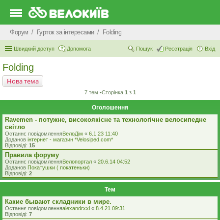
Форум
Гурток за інтересами
Folding
Швидкий доступ
Допомога
Пошук
Реєстрація
Вхід
Folding
Нова тема
7 тем •Сторінка
1
з
1
Оголошення
Ravemen - потужне, високоякісне та технологічне велосипедне
світло
Останнє повідомлення
ВелоДім
«
6.1.23 11:40
Доданов
iнтернет - магазин *Velosiped.com*
Відповіді:
15
Правила форуму
Останнє повідомлення
Велопортал
«
20.6.14 04:52
Доданов
Покатушки ( покатеньки)
Відповіді:
2
Тем
Какие бывают складники в мире.
Останнє повідомлення
alexandrxxl
«
8.4.21 09:31
Відповіді:
7