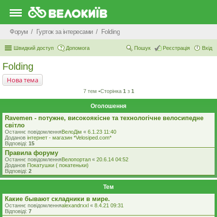
Форум
Гурток за інтересами
Folding
Швидкий доступ
Допомога
Пошук
Реєстрація
Вхід
Folding
Нова тема
7 тем •Сторінка
1
з
1
Оголошення
Ravemen - потужне, високоякісне та технологічне велосипедне
світло
Останнє повідомлення
ВелоДім
«
6.1.23 11:40
Доданов
iнтернет - магазин *Velosiped.com*
Відповіді:
15
Правила форуму
Останнє повідомлення
Велопортал
«
20.6.14 04:52
Доданов
Покатушки ( покатеньки)
Відповіді:
2
Тем
Какие бывают складники в мире.
Останнє повідомлення
alexandrxxl
«
8.4.21 09:31
Відповіді:
7