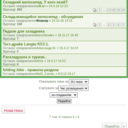
Складний велосипед. У кого який?
Останнє повідомлення
willrain
«
24.4.19 12:23
Відповіді:
493
1
…
17
18
19
20
Складывающийся велосипед - обсуждения
Останнє повідомлення
Фланер
«
24.10.18 14:15
Відповіді:
158
1
…
4
5
6
7
Педали для складника
Останнє повідомлення
baronfonalex
«
18.11.17 16:48
Відповіді:
7
Тест-драйв Langtu KS3.1.
Останнє повідомлення
Александр М.
«
15.4.17 14:37
Відповіді:
5
Раскладушка и туризм..
Останнє повідомлення
Arkis
«
19.3.17 15:02
Відповіді:
6
folding bike - правила раздела
Останнє повідомлення
MaD_CameL
«
8.9.12 23:17
Показувати теми за:
Сортувати за
Нова тема
7 тем •Сторінка
1
з
1
Перейти