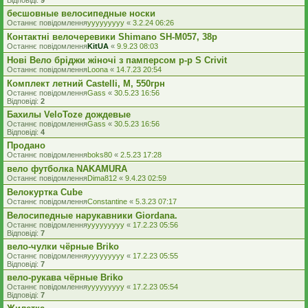
Відповіді:
9
бесшовные велосипедные носки
Останнє повідомлення
yyyyyyyyy
«
3.2.24 06:26
Контактні велочеревики Shimano SH-M057, 38р
Останнє повідомлення
KitUA
«
9.9.23 08:03
Нові Вело бріджи жіночі з памперсом р-р S Crivit
Останнє повідомлення
Loona
«
14.7.23 20:54
Комплект летний Castelli, M, 550грн
Останнє повідомлення
Gass
«
30.5.23 16:56
Відповіді:
2
Бахилы VeloToze дождевые
Останнє повідомлення
Gass
«
30.5.23 16:56
Відповіді:
4
Продано
Останнє повідомлення
boks80
«
2.5.23 17:28
вело футболка NAKAMURA
Останнє повідомлення
Dima812
«
9.4.23 02:59
Велокуртка Cube
Останнє повідомлення
Constantine
«
5.3.23 07:17
Велосипедные нарукавники Giordana.
Останнє повідомлення
yyyyyyyyy
«
17.2.23 05:56
Відповіді:
7
вело-чулки чёрные Briko
Останнє повідомлення
yyyyyyyyy
«
17.2.23 05:55
Відповіді:
7
вело-рукава чёрные Briko
Останнє повідомлення
yyyyyyyyy
«
17.2.23 05:54
Відповіді:
7