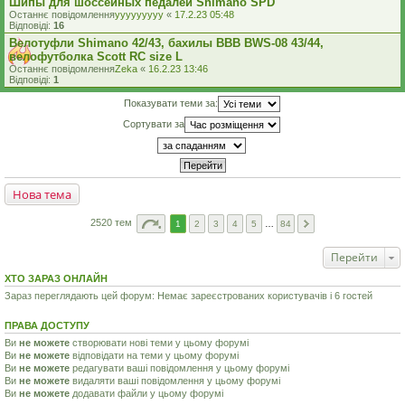
Шипы для шоссейных педалей Shimano SPD
Останнє повідомлення
yyyyyyyyy
«
17.2.23 05:48
Відповіді:
16
Велотуфли Shimano 42/43, бахилы BBB BWS-08 43/44,
велофутболка Scott RC size L
Останнє повідомлення
Zeka
«
16.2.23 13:46
Відповіді:
1
Показувати теми за:
Сортувати за
Нова тема
2520 тем
1
2
3
4
5
…
84
Перейти
ХТО ЗАРАЗ ОНЛАЙН
Зараз переглядають цей форум: Немає зареєстрованих користувачів і 6 гостей
ПРАВА ДОСТУПУ
Ви
не можете
створювати нові теми у цьому форумі
Ви
не можете
відповідати на теми у цьому форумі
Ви
не можете
редагувати ваші повідомлення у цьому форумі
Ви
не можете
видаляти ваші повідомлення у цьому форумі
Ви
не можете
додавати файли у цьому форумі