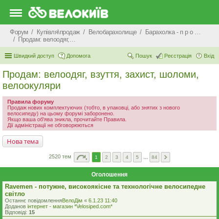
Форум
Купівля\продаж
Велобарахолище
Барахолка - п р о д а ж
Продам: велоодяг, взуття, захист, шоломи, велоокуляри
Швидкий доступ
Допомога
Пошук
Реєстрація
Вхід
Продам: велоодяг, взуття, захист, шоломи,
велоокуляри
Правила форуму
Продаж нових комплектуючих (тобто, в упаковці, або знятих з нового
велосипеду) на цьому форумі заборонено.
Якщо ваша об'ява зникла, прочитайте Правила.
Дії адміністрації не обговорюються
Нова тема
2520 тем
1
2
3
4
5
…
84
Оголошення
Ravemen - потужне, високоякісне та технологічне велосипедне
світло
Останнє повідомлення
ВелоДім
«
6.1.23 11:40
Доданов
iнтернет - магазин *Velosiped.com*
Відповіді:
15