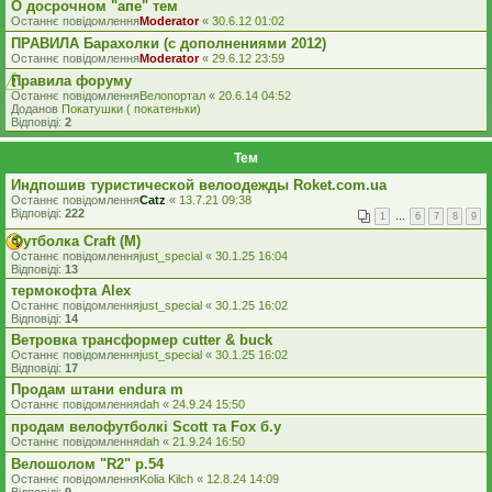
О досрочном "апе" тем
Останнє повідомлення
Moderator
«
30.6.12 01:02
ПРАВИЛА Барахолки (с дополнениями 2012)
Останнє повідомлення
Moderator
«
29.6.12 23:59
Правила форуму
Останнє повідомлення
Велопортал
«
20.6.14 04:52
Доданов
Покатушки ( покатеньки)
Відповіді:
2
Тем
Индпошив туристической велоодежды Roket.com.ua
Останнє повідомлення
Catz
«
13.7.21 09:38
Відповіді:
222
1
…
6
7
8
9
Футболка Craft (М)
Останнє повідомлення
just_special
«
30.1.25 16:04
Відповіді:
13
термокофта Alex
Останнє повідомлення
just_special
«
30.1.25 16:02
Відповіді:
14
Ветровка трансформер cutter & buck
Останнє повідомлення
just_special
«
30.1.25 16:02
Відповіді:
17
Продам штани endura m
Останнє повідомлення
dah
«
24.9.24 15:50
продам велофутболкі Scott та Fox б.у
Останнє повідомлення
dah
«
21.9.24 16:50
Велошолом "R2" р.54
Останнє повідомлення
Kolia Kilch
«
12.8.24 14:09