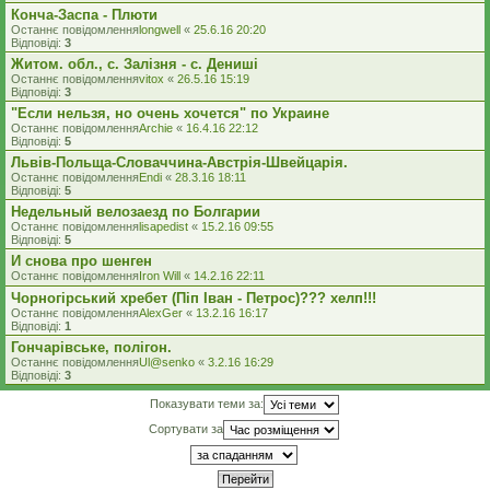
Конча-Заспа - Плюти
Останнє повідомлення
longwell
«
25.6.16 20:20
Відповіді:
3
Житом. обл., с. Залізня - с. Дениші
Останнє повідомлення
vitox
«
26.5.16 15:19
Відповіді:
3
"Если нельзя, но очень хочется" по Украине
Останнє повідомлення
Archie
«
16.4.16 22:12
Відповіді:
5
Львів-Польща-Словаччина-Австрія-Швейцарія.
Останнє повідомлення
Endi
«
28.3.16 18:11
Відповіді:
5
Недельный велозаезд по Болгарии
Останнє повідомлення
lisapedist
«
15.2.16 09:55
Відповіді:
5
И снова про шенген
Останнє повідомлення
Iron Will
«
14.2.16 22:11
Чорногірський хребет (Піп Іван - Петрос)??? хелп!!!
Останнє повідомлення
AlexGer
«
13.2.16 16:17
Відповіді:
1
Гончарівське, полігон.
Останнє повідомлення
Ul@senko
«
3.2.16 16:29
Відповіді:
3
Показувати теми за:
Сортувати за