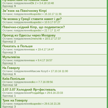
Останнє повідомлення
Elk 2
«
3.4.18 10:48
Відповіді:
9
Зв"язок на Північному Кіпрі
Останнє повідомлення
lisapedist
«
16.10.17 11:36
Чи можна у Греції ставити намет і де?
Останнє повідомлення
lisapedist
«
10.9.17 07:27
Північно-східний Кіпр, що подивитися?
Останнє повідомлення
lisapedist
«
22.7.17 11:47
Проезд из Одессы через Молдову
Останнє повідомлення
Jmenchik
«
18.5.17 17:37
Відповіді:
2
Покатать в Польше
Останнє повідомлення
aas
«
19.4.17 14:47
Відповіді:
3
Мультивіза
Останнє повідомлення
aas
«
9.4.17 16:57
Відповіді:
1
На Говерлу
Останнє повідомлення
Максим Козуб
«
17.10.16 11:00
Відповіді:
6
Київ-Попільня
Останнє повідомлення
olko
«
7.7.16 09:56
Відповіді:
12
2.07-3.07 Холодний Яр+фестиваль
Останнє повідомлення
Роздайбіда
«
29.6.16 23:33
Відповіді:
1
Трек на Говерлу
Останнє повідомлення
lisapedist
«
29.6.16 21:26
Відповіді:
3