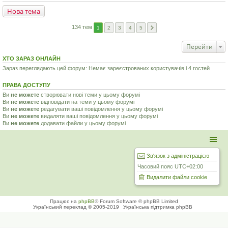
Нова тема
134 тем
1
2
3
4
5
Перейти
ХТО ЗАРАЗ ОНЛАЙН
Зараз переглядають цей форум: Немає зареєстрованих користувачів і 4 гостей
ПРАВА ДОСТУПУ
Ви
не можете
створювати нові теми у цьому форумі
Ви
не можете
відповідати на теми у цьому форумі
Ви
не можете
редагувати ваші повідомлення у цьому форумі
Ви
не можете
видаляти ваші повідомлення у цьому форумі
Ви
не можете
додавати файли у цьому форумі
Зв'язок з адміністрацією
Часовий пояс
UTC+02:00
Видалити файли cookie
Працює на
phpBB
® Forum Software © phpBB Limited
Український переклад © 2005-2019
Українська підтримка phpBB