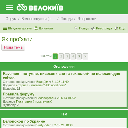
Форум
Велопокатушки ( покатеньки), велопоходи, туризм.
Походи
Як проїхати
Швидкий доступ
Допомога
Пошук
Реєстрація
Вхід
Як проїхати
Нова тема
134 тем
1
2
3
4
5
Оголошення
Ravemen - потужне, високоякісне та технологічне велосипедне
світло
Останнє повідомлення
ВелоДім
«
6.1.23 11:40
Доданов
iнтернет - магазин *Velosiped.com*
Відповіді:
15
Правила форуму
Останнє повідомлення
Велопортал
«
20.6.14 04:52
Доданов
Покатушки ( покатеньки)
Відповіді:
2
Тем
Велопоход по Украине
Останнє повідомлення
SurlyRider
«
27.9.21 18:49