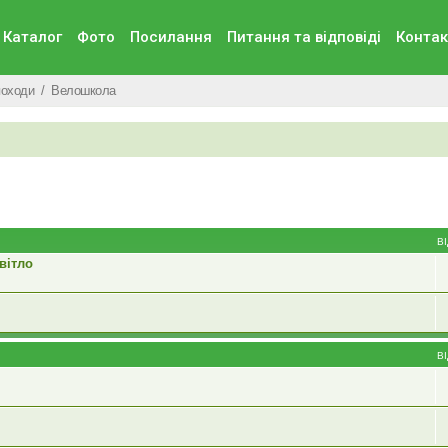
Каталог
Фото
Посилання
Питання та вiдповiдi
Контак
походи
Велошкола
В
вітло
В