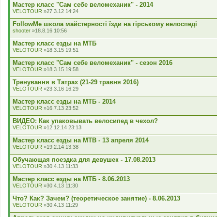
Мастер класс "Сам себе веломеханик" - 2014
VELOTOUR
»27.3.12 14:24
FollowMe школа майстерності їзди на гірському велоспеді
shooter
»18.8.16 10:56
Мастер класс езды на МТБ
VELOTOUR
»18.3.15 19:51
Мастер класс "Сам себе веломеханик" - сезон 2016
VELOTOUR
»18.3.15 19:58
Тренування в Татрах (21-29 травня 2016)
VELOTOUR
»23.3.16 16:29
Мастер класс езды на МТБ - 2014
VELOTOUR
»16.7.13 23:52
ВИДЕО: Как упаковывать велосипед в чехол?
VELOTOUR
»12.12.14 23:13
Мастер класс езды на MTB - 13 апреля 2014
VELOTOUR
»19.2.14 13:38
Обучающая поездка для девушек - 17.08.2013
VELOTOUR
»30.4.13 11:33
Мастер класс езды на МТБ - 8.06.2013
VELOTOUR
»30.4.13 11:30
Что? Как? Зачем? (теоретическое занятие) - 8.06.2013
VELOTOUR
»30.4.13 11:29