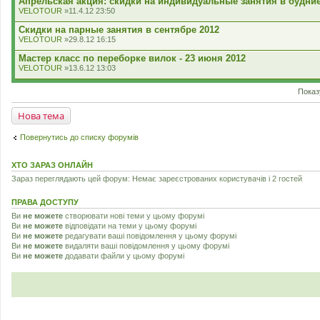
Апрельская акция: скидки на индивидуальные занятия в будни
VELOTOUR
»11.4.12 23:50
Скидки на парные занятия в сентябре 2012
VELOTOUR
»29.8.12 16:15
Мастер класс по переборке вилок - 23 июня 2012
VELOTOUR
»13.6.12 13:03
Показ
Нова тема
Повернутись до списку форумів
ХТО ЗАРАЗ ОНЛАЙН
Зараз переглядають цей форум: Немає зареєстрованих користувачів і 2 гостей
ПРАВА ДОСТУПУ
Ви
не можете
створювати нові теми у цьому форумі
Ви
не можете
відповідати на теми у цьому форумі
Ви
не можете
редагувати ваші повідомлення у цьому форумі
Ви
не можете
видаляти ваші повідомлення у цьому форумі
Ви
не можете
додавати файли у цьому форумі