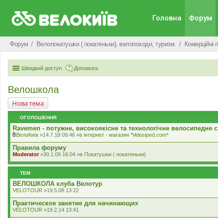
Головна
Форум
Форум
Велопокатушки ( покатеньки), велопоходи, туризм.
Комерцiйнi 
Швидкий доступ
Допомога
Велошкола
Нова тема
ОГОЛОШЕННЯ
Ravemen - потужне, високоякісне та технологічне велосипедне с
ВелоКиїв
»14.7.18 09:46 »в
iнтернет - магазин *Velosiped.com*
В
к
Правила форуму
л
Moderator
»30.1.09 16:04 »в
Покатушки ( покатеньки)
а
д
е
ТЕМ
н
н
ВЕЛОШКОЛА клуба Велотур
я
VELOTOUR
»19.5.08 13:22
Практическое занятие для начинающих
VELOTOUR
»19.2.14 13:41