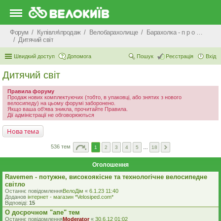
Форум
Купівля\продаж
Велобарахолище
Барахолка - п р о д а ж
Дитячий світ
Швидкий доступ
Допомога
Пошук
Реєстрація
Вхід
Дитячий світ
Правила форуму
Продаж нових комплектуючих (тобто, в упаковці, або знятих з нового
велосипеду) на цьому форумі заборонено.
Якщо ваша об'ява зникла, прочитайте Правила.
Дії адміністрації не обговорюються
Нова тема
536 тем
1
2
3
4
5
…
18
Оголошення
Ravemen - потужне, високоякісне та технологічне велосипедне
світло
Останнє повідомлення
ВелоДім
«
6.1.23 11:40
Доданов
iнтернет - магазин *Velosiped.com*
Відповіді:
15
О досрочном "апе" тем
Останнє повідомлення
Moderator
«
30.6.12 01:02