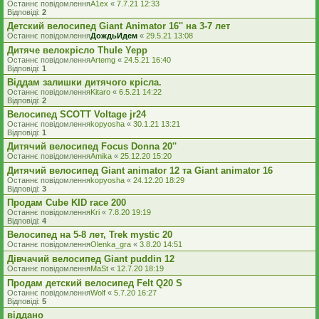
Останнє повідомлення
A1ex
«
7.7.21 12:33
Відповіді:
2
Детский велосипед Giant Animator 16'' на 3-7 лет
Останнє повідомлення
ДождьИдем
«
29.5.21 13:08
Дитяче велокрісло Thule Yepp
Останнє повідомлення
Artemg
«
24.5.21 16:40
Відповіді:
1
Віддам залишки дитячого крісла.
Останнє повідомлення
Kitaro
«
6.5.21 14:22
Відповіді:
2
Велосипед SCOTT Voltage jr24
Останнє повідомлення
kopyosha
«
30.1.21 13:21
Відповіді:
1
Дитячий велосипед Focus Donna 20''
Останнє повідомлення
Amika
«
25.12.20 15:20
Дитячий велосипед Giant animator 12 та Giant animator 16
Останнє повідомлення
kopyosha
«
24.12.20 18:29
Відповіді:
3
Продам Cube KID race 200
Останнє повідомлення
Kri
«
7.8.20 19:19
Відповіді:
4
Велосипед на 5-8 лет, Trek mystic 20
Останнє повідомлення
Olenka_gra
«
3.8.20 14:51
Дівчачий велосипед Giant puddin 12
Останнє повідомлення
MaSt
«
12.7.20 18:19
Продам детский велосипед Felt Q20 S
Останнє повідомлення
Wolf
«
5.7.20 16:27
Відповіді:
5
віддано