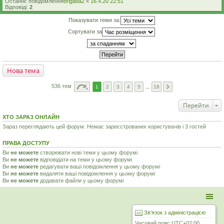
Останнє повідомлення
brigada2
«
16.4.20 22:51
Відповіді:
2
Показувати теми за:
Сортувати за
Нова тема
536 тем
1
2
3
4
5
…
18
Перейти
ХТО ЗАРАЗ ОНЛАЙН
Зараз переглядають цей форум: Немає зареєстрованих користувачів і 3 гостей
ПРАВА ДОСТУПУ
Ви
не можете
створювати нові теми у цьому форумі
Ви
не можете
відповідати на теми у цьому форумі
Ви
не можете
редагувати ваші повідомлення у цьому форумі
Ви
не можете
видаляти ваші повідомлення у цьому форумі
Ви
не можете
додавати файли у цьому форумі
Зв'язок з адміністрацією
Часовий пояс
UTC+02:00