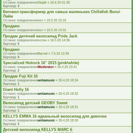
Останнє повідомлення
Stepik
«
10.6.20 01:30
Відповіді:
3
Беговел-трансформер для самых маленьких Chillafish Bunzi
Лайм
Останнє повідомлення
esv
«
19.5.20 15:16
Продано
Останнє повідомлення
esv
«
19.5.20 14:31
Продам дитячий велосипед Pride Jack
Останнє повідомлення
screw
«
16.5.20 14:36
Відповіді:
5
Продано
Останнє повідомлення
Barrett
«
7.5.20 13:39
Відповіді:
4
Specialized Hotrock 16" 2015 (pink/white)
Останнє повідомлення
Moderator
«
26.4.20 23:41
Відповіді:
2
Продам Fuji Kit 16
Останнє повідомлення
anitamusic
«
26.4.20 18:34
Відповіді:
1
Giant Holly 16
Останнє повідомлення
anitamusic
«
26.4.20 18:32
Відповіді:
1
Велосипед детский GEOBY Sweet
Останнє повідомлення
anitamusic
«
26.4.20 18:31
Відповіді:
1
KELLYS EMMA 16 идеальный велосипед для девочки
Останнє повідомлення
anitamusic
«
26.4.20 18:30
Відповіді:
3
Детский велосипед KELLYS MARC 6