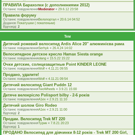
ПРАВИЛА Барахолки (с дополнениями 2012)
Останнє повідомлення
Moderator
«
29.6.12 23:58
Правила форуму
Останнє повідомлення
Велопортал
«
20.6.14 04:52
Доданов
Покатушки ( покатеньки)
Відповіді:
2
Тем
Дитячий рожевий велосипед Ardis Alice 20'' алюминієва рама
Останнє повідомлення
Serhyk
«
26.4.24 14:02
Велосипедное детское кресло Hamax Siesta orange
Останнє повідомлення
olang
«
15.5.22 15:22
Очки детские, солнцезащитные Point KINDER LEONE
Останнє повідомлення
Wolf
«
4.11.21 09:55
Продано, удалите!
Останнє повідомлення
Wolf
«
4.11.21 09:54
Дитячий велосипед Giant Puddn 12
Останнє повідомлення
TwoWheels
«
3.9.21 15:00
Детяче велокрісло Polisport bilby - 2-6 років
Останнє повідомлення
A1ex
«
2.9.21 11:10
Дитячий шолом Giro Rodeo
Останнє повідомлення
A1ex
«
2.9.21 11:00
Відповіді:
2
Продам. Велосипед Trek MT 220
Останнє повідомлення
Турик
«
7.8.21 20:23
Відповіді:
1
ПРОДАНО Велосипед для дівчинки 8-12 років - Trek MT 200 Girl,