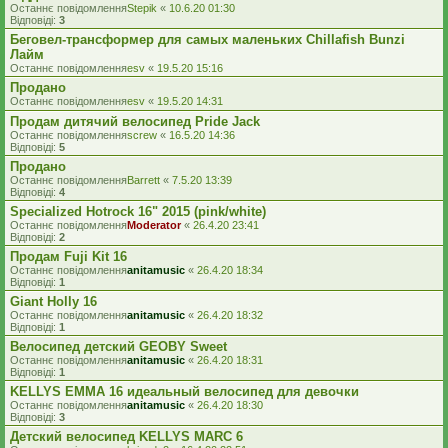
Останнє повідомлення
Stepik
«
10.6.20 01:30
Відповіді:
3
Беговел-трансформер для самых маленьких Chillafish Bunzi
Лайм
Останнє повідомлення
esv
«
19.5.20 15:16
Продано
Останнє повідомлення
esv
«
19.5.20 14:31
Продам дитячий велосипед Pride Jack
Останнє повідомлення
screw
«
16.5.20 14:36
Відповіді:
5
Продано
Останнє повідомлення
Barrett
«
7.5.20 13:39
Відповіді:
4
Specialized Hotrock 16" 2015 (pink/white)
Останнє повідомлення
Moderator
«
26.4.20 23:41
Відповіді:
2
Продам Fuji Kit 16
Останнє повідомлення
anitamusic
«
26.4.20 18:34
Відповіді:
1
Giant Holly 16
Останнє повідомлення
anitamusic
«
26.4.20 18:32
Відповіді:
1
Велосипед детский GEOBY Sweet
Останнє повідомлення
anitamusic
«
26.4.20 18:31
Відповіді:
1
KELLYS EMMA 16 идеальный велосипед для девочки
Останнє повідомлення
anitamusic
«
26.4.20 18:30
Відповіді:
3
Детский велосипед KELLYS MARC 6