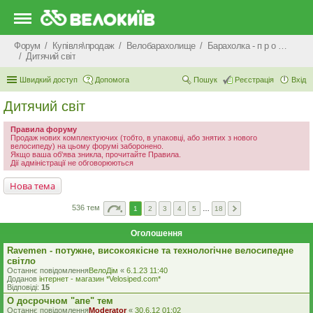
Форум
Купівля\продаж
Велобарахолище
Барахолка - п р о д а ж
Дитячий світ
Швидкий доступ
Допомога
Пошук
Реєстрація
Вхід
Дитячий світ
Правила форуму
Продаж нових комплектуючих (тобто, в упаковці, або знятих з нового
велосипеду) на цьому форумі заборонено.
Якщо ваша об'ява зникла, прочитайте Правила.
Дії адміністрації не обговорюються
Нова тема
536 тем
1
2
3
4
5
…
18
Оголошення
Ravemen - потужне, високоякісне та технологічне велосипедне
світло
Останнє повідомлення
ВелоДім
«
6.1.23 11:40
Доданов
iнтернет - магазин *Velosiped.com*
Відповіді:
15
О досрочном "апе" тем
Останнє повідомлення
Moderator
«
30.6.12 01:02