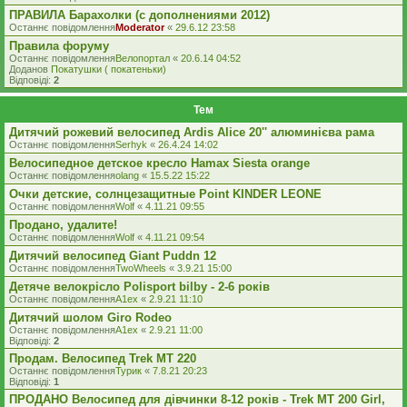
ПРАВИЛА Барахолки (с дополнениями 2012)
Останнє повідомлення
Moderator
«
29.6.12 23:58
Правила форуму
Останнє повідомлення
Велопортал
«
20.6.14 04:52
Доданов
Покатушки ( покатеньки)
Відповіді:
2
Тем
Дитячий рожевий велосипед Ardis Alice 20'' алюминієва рама
Останнє повідомлення
Serhyk
«
26.4.24 14:02
Велосипедное детское кресло Hamax Siesta orange
Останнє повідомлення
olang
«
15.5.22 15:22
Очки детские, солнцезащитные Point KINDER LEONE
Останнє повідомлення
Wolf
«
4.11.21 09:55
Продано, удалите!
Останнє повідомлення
Wolf
«
4.11.21 09:54
Дитячий велосипед Giant Puddn 12
Останнє повідомлення
TwoWheels
«
3.9.21 15:00
Детяче велокрісло Polisport bilby - 2-6 років
Останнє повідомлення
A1ex
«
2.9.21 11:10
Дитячий шолом Giro Rodeo
Останнє повідомлення
A1ex
«
2.9.21 11:00
Відповіді:
2
Продам. Велосипед Trek MT 220
Останнє повідомлення
Турик
«
7.8.21 20:23
Відповіді:
1
ПРОДАНО Велосипед для дівчинки 8-12 років - Trek MT 200 Girl,