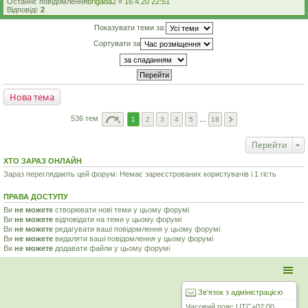
Останнє повідомлення
brigada2
«
16.4.20 22:51
Відповіді:
2
Показувати теми за:
Сортувати за
Нова тема
536 тем
1
2
3
4
5
…
18
Перейти
ХТО ЗАРАЗ ОНЛАЙН
Зараз переглядають цей форум: Немає зареєстрованих користувачів і 1 гість
ПРАВА ДОСТУПУ
Ви
не можете
створювати нові теми у цьому форумі
Ви
не можете
відповідати на теми у цьому форумі
Ви
не можете
редагувати ваші повідомлення у цьому форумі
Ви
не можете
видаляти ваші повідомлення у цьому форумі
Ви
не можете
додавати файли у цьому форумі
Зв'язок з адміністрацією
Часовий пояс
UTC+02:00