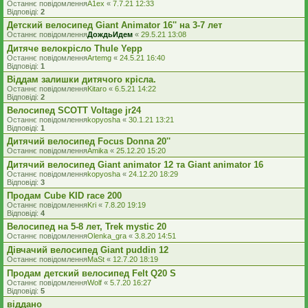
Останнє повідомлення
A1ex
«
7.7.21 12:33
Відповіді:
2
Детский велосипед Giant Animator 16'' на 3-7 лет
Останнє повідомлення
ДождьИдем
«
29.5.21 13:08
Дитяче велокрісло Thule Yepp
Останнє повідомлення
Artemg
«
24.5.21 16:40
Відповіді:
1
Віддам залишки дитячого крісла.
Останнє повідомлення
Kitaro
«
6.5.21 14:22
Відповіді:
2
Велосипед SCOTT Voltage jr24
Останнє повідомлення
kopyosha
«
30.1.21 13:21
Відповіді:
1
Дитячий велосипед Focus Donna 20''
Останнє повідомлення
Amika
«
25.12.20 15:20
Дитячий велосипед Giant animator 12 та Giant animator 16
Останнє повідомлення
kopyosha
«
24.12.20 18:29
Відповіді:
3
Продам Cube KID race 200
Останнє повідомлення
Kri
«
7.8.20 19:19
Відповіді:
4
Велосипед на 5-8 лет, Trek mystic 20
Останнє повідомлення
Olenka_gra
«
3.8.20 14:51
Дівчачий велосипед Giant puddin 12
Останнє повідомлення
MaSt
«
12.7.20 18:19
Продам детский велосипед Felt Q20 S
Останнє повідомлення
Wolf
«
5.7.20 16:27
Відповіді:
5
віддано