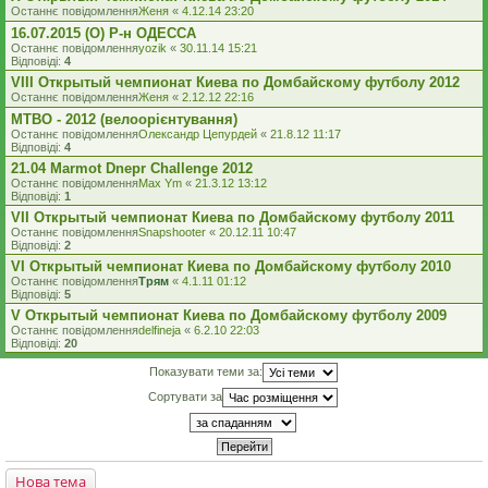
Останнє повідомлення
Женя
«
4.12.14 23:20
16.07.2015 (O) Р-н ОДЕССА
Останнє повідомлення
yozik
«
30.11.14 15:21
Відповіді:
4
VIII Открытый чемпионат Киева по Домбайскому футболу 2012
Останнє повідомлення
Женя
«
2.12.12 22:16
MTBO - 2012 (велоорієнтування)
Останнє повідомлення
Олександр Цепурдей
«
21.8.12 11:17
Відповіді:
4
21.04 Marmot Dnepr Challenge 2012
Останнє повідомлення
Max Ym
«
21.3.12 13:12
Відповіді:
1
VII Открытый чемпионат Киева по Домбайскому футболу 2011
Останнє повідомлення
Snapshooter
«
20.12.11 10:47
Відповіді:
2
VI Открытый чемпионат Киева по Домбайскому футболу 2010
Останнє повідомлення
Трям
«
4.1.11 01:12
Відповіді:
5
V Открытый чемпионат Киева по Домбайскому футболу 2009
Останнє повідомлення
delfineja
«
6.2.10 22:03
Відповіді:
20
Показувати теми за:
Сортувати за
Нова тема