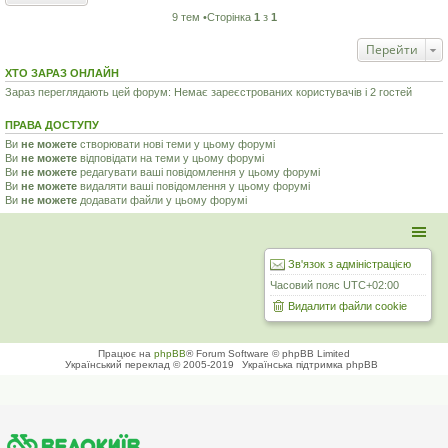
9 тем •Сторінка
1
з
1
Перейти
ХТО ЗАРАЗ ОНЛАЙН
Зараз переглядають цей форум: Немає зареєстрованих користувачів і 2 гостей
ПРАВА ДОСТУПУ
Ви
не можете
створювати нові теми у цьому форумі
Ви
не можете
відповідати на теми у цьому форумі
Ви
не можете
редагувати ваші повідомлення у цьому форумі
Ви
не можете
видаляти ваші повідомлення у цьому форумі
Ви
не можете
додавати файли у цьому форумі
Зв'язок з адміністрацією
Часовий пояс
UTC+02:00
Видалити файли cookie
Працює на
phpBB
® Forum Software © phpBB Limited
Український переклад © 2005-2019
Українська підтримка phpBB