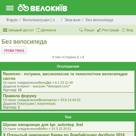
Форум
Велопокатушки ( покатеньки), велопоходи, туризм.
Змагання
Без велосипеда
Швидкий доступ
Допомога
Пошук
Реєстрація
Вхід
Без велосипеда
Нова тема
9 тем •Сторінка
1
з
1
Оголошення
Ravemen - потужне, високоякісне та технологічне велосипедне
світло
Останнє повідомлення
ВелоДім
«
6.1.23 11:40
Доданов
iнтернет - магазин *Velosiped.com*
Відповіді:
15
Правила форуму
Останнє повідомлення
Велопортал
«
20.6.14 04:52
Доданов
Покатушки ( покатеньки)
Відповіді:
2
Тем
Шукаю напарницю для kpi_autostop_fest
Останнє повідомлення
Belfire
«
24.3.15 20:51
X Открытый чемпионат Киева по Домбайскому футболу 2014