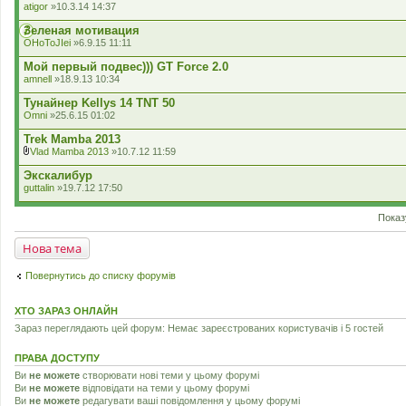
л
о
atigor
»10.3.14 14:37
а
с
д
у
Зеленая мотивация
е
в
OHoToJIei
»6.9.15 11:11
н
а
н
н
Мой первый подвес))) GT Force 2.0
я
н
я
amnell
»18.9.13 10:34
.
Тунайнер Kellys 14 TNT 50
Omni
»25.6.15 01:02
Trek Mamba 2013
Vlad Mamba 2013
»10.7.12 11:59
В
к
Экскалибур
л
guttalin
»19.7.12 17:50
а
д
е
Показ
н
н
Нова тема
я
Повернутись до списку форумів
ХТО ЗАРАЗ ОНЛАЙН
Зараз переглядають цей форум: Немає зареєстрованих користувачів і 5 гостей
ПРАВА ДОСТУПУ
Ви
не можете
створювати нові теми у цьому форумі
Ви
не можете
відповідати на теми у цьому форумі
Ви
не можете
редагувати ваші повідомлення у цьому форумі