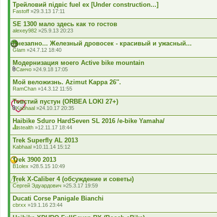
м
д
к
Трейловий підвіс fuel ex [Under construction...]
а
е
л
Fastoff
»29.3.13 17:11
м
н
а
а
н
д
SE 1300 мало здесь как то гостов
є
я
е
г
alexey982
»25.9.13 20:23
н
о
н
л
Внезапно... Железный дровосек - красивый и ужасный...
я
о
Glam
»24.7.12 18:40
с
у
Модернизация моего Active bike mountain
в
Санчо
»24.9.18 17:05
а
В
н
к
Мой веложизнь. Azimut Kappa 26''.
н
л
я
RamChan
»14.3.12 11:55
а
.
д
Товстий пустун (ORBEA LOKI 27+)
е
Kabhaal
»24.10.17 20:35
н
В
н
к
Haibike Sduro HardSeven SL 2016 /e-bike Yamaha/
я
л
stealth
»12.11.17 18:44
а
Ц
д
я
Trek Superfly AL 2013
е
т
Kabhaal
»10.11.14 15:12
н
е
н
м
Trek 3900 2013
я
а
B1olex
»28.5.15 10:49
м
а
Trek X-Сaliber 4 (обсуждение и советы)
є
г
Сергей Эдуардович
»25.3.17 19:59
о
л
Ducati Corse Panigale Bianchi
о
cbrxx
»19.1.16 23:44
с
у