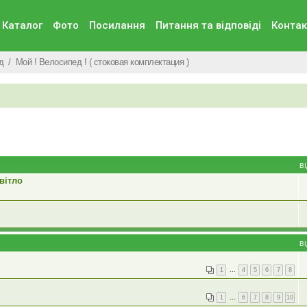
Каталог
Фото
Посилання
Питання та вiдповiдi
Контак
д
Мой ! Велосипед ! ( стоковая комплектация )
В
вітло
В
1
…
4
5
6
7
8
1
…
6
7
8
9
10