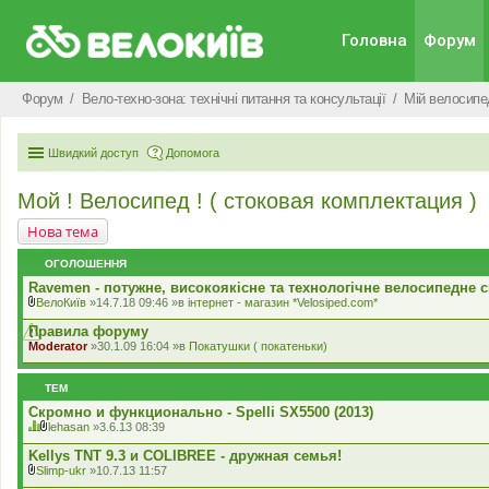
Головна
Форум
Форум
Вело-техно-зона: технічні питання та консультації
Мiй велосипе
Швидкий доступ
Допомога
Мой ! Велосипед ! ( стоковая комплектация )
Нова тема
ОГОЛОШЕННЯ
Ravemen - потужне, високоякісне та технологічне велосипедне с
ВелоКиїв
»14.7.18 09:46 »в
iнтернет - магазин *Velosiped.com*
В
к
Правила форуму
л
Moderator
»30.1.09 16:04 »в
Покатушки ( покатеньки)
а
д
е
ТЕМ
н
н
Скромно и функционально - Spelli SX5500 (2013)
я
lehasan
»3.6.13 08:39
Ц
В
я
к
Kellys TNT 9.3 и COLIBREE - дружная семья!
т
л
Slimp-ukr
»10.7.13 11:57
е
а
В