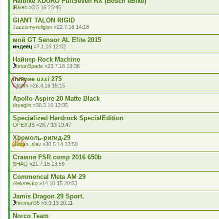
Haibike XDURO FullSeven RX (Bosch eBike)
в
iRiveri
»3.5.16 23:45
а
н
GIANT TALON RIGID
н
я
Jazzismyreligion
»22.7.16 14:18
.
мой GT Sensor AL Elite 2015
индеец
»7.1.16 12:02
Найнер Rock Machine
brianSpade
»23.7.16 19:36
В
к
intense uzzi 275
л
CloWn
»26.4.16 18:15
а
д
Apollo Aspire 20 Matte Black
е
dryaglin
»30.3.16 13:35
н
н
Specialized Hardrock SpecialEdition
я
OPEXUS
»28.7.13 19:47
Хромоль-ригид-29
stan_slav
»30.5.14 23:50
Ц
я
Стампи FSR comp 2016 650b
т
SHAQ
»21.7.15 13:59
е
м
Commencal Meta AM 29
а
Alekseyko
»14.10.15 20:53
м
а
Jamis Dragon 29 Sport.
є
г
fireman35
»3.9.13 20:11
В
о
к
л
Norco Team