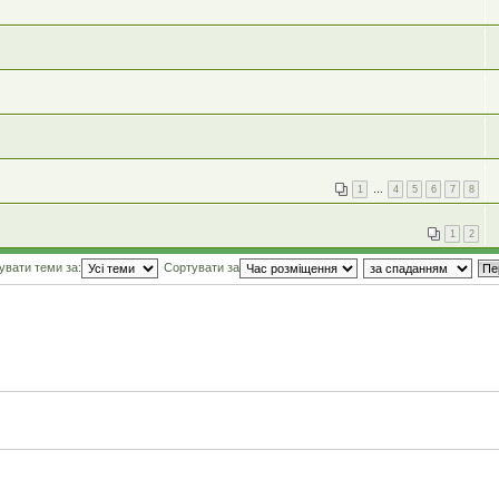
1
…
4
5
6
7
8
1
2
увати теми за:
Сортувати за