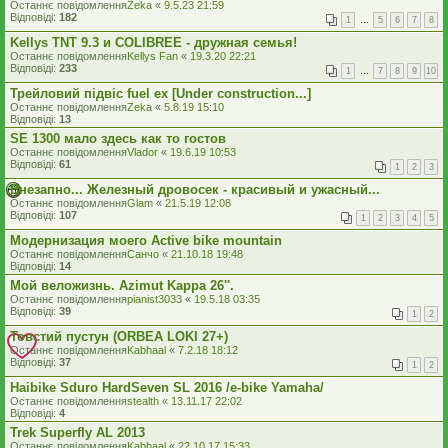
Останнє повідомлення
Zeka
«
9.5.23 21:59
Відповіді:
182
1
…
5
6
7
8
Kellys TNT 9.3 и COLIBREE - дружная семья!
Останнє повідомлення
Kellys Fan
«
19.3.20 22:21
Відповіді:
233
1
…
7
8
9
10
Трейловий підвіс fuel ex [Under construction...]
Останнє повідомлення
Zeka
«
5.8.19 15:10
Відповіді:
13
SE 1300 мало здесь как то гостов
Останнє повідомлення
Vlador
«
19.6.19 10:53
Відповіді:
61
1
2
3
Внезапно... Железный дровосек - красивый и ужасный...
Останнє повідомлення
Glam
«
21.5.19 12:08
Відповіді:
107
1
2
3
4
5
Модернизация моего Active bike mountain
Останнє повідомлення
Санчо
«
21.10.18 19:48
Відповіді:
14
Мой веложизнь. Azimut Kappa 26''.
Останнє повідомлення
pianist3033
«
19.5.18 03:35
Відповіді:
39
1
2
Товстий пустун (ORBEA LOKI 27+)
Останнє повідомлення
Kabhaal
«
7.2.18 18:12
Відповіді:
37
1
2
Haibike Sduro HardSeven SL 2016 /e-bike Yamaha/
Останнє повідомлення
stealth
«
13.11.17 22:02
Відповіді:
4
Trek Superfly AL 2013
Останнє повідомлення
Kabhaal
«
22.10.17 15:33