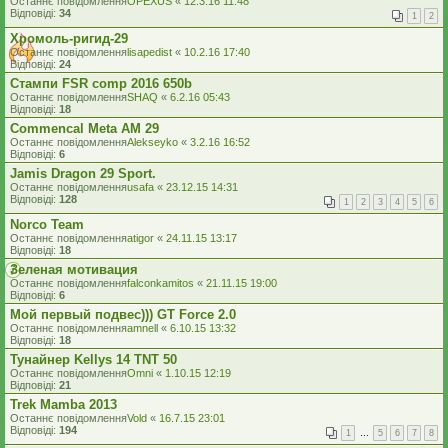
Останнє повідомлення
OPEXUS
«
12.3.16 11:48
Відповіді:
34
1
2
Хромоль-ригид-29
Останнє повідомлення
lisapedist
«
10.2.16 17:40
Відповіді:
24
Стампи FSR comp 2016 650b
Останнє повідомлення
SHAQ
«
6.2.16 05:43
Відповіді:
18
Commencal Meta AM 29
Останнє повідомлення
Alekseyko
«
3.2.16 16:52
Відповіді:
6
Jamis Dragon 29 Sport.
Останнє повідомлення
usafa
«
23.12.15 14:31
Відповіді:
128
1
2
3
4
5
6
Norco Team
Останнє повідомлення
atigor
«
24.11.15 13:17
Відповіді:
18
Зеленая мотивация
Останнє повідомлення
falconkamitos
«
21.11.15 19:00
Відповіді:
6
Мой первый подвес))) GT Force 2.0
Останнє повідомлення
amnell
«
6.10.15 13:32
Відповіді:
18
Тунайнер Kellys 14 TNT 50
Останнє повідомлення
Omni
«
1.10.15 12:19
Відповіді:
21
Trek Mamba 2013
Останнє повідомлення
Vold
«
16.7.15 23:01
Відповіді:
194
1
…
5
6
7
8