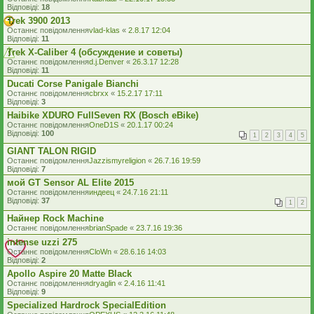
Відповіді:
18
Trek 3900 2013
Останнє повідомлення
vlad-klas
«
2.8.17 12:04
Відповіді:
11
Trek X-Сaliber 4 (обсуждение и советы)
Останнє повідомлення
d.j.Denver
«
26.3.17 12:28
Відповіді:
11
Ducati Corse Panigale Bianchi
Останнє повідомлення
cbrxx
«
15.2.17 17:11
Відповіді:
3
Haibike XDURO FullSeven RX (Bosch eBike)
Останнє повідомлення
OneD1S
«
20.1.17 00:24
Відповіді:
100
1
2
3
4
5
GIANT TALON RIGID
Останнє повідомлення
Jazzismyreligion
«
26.7.16 19:59
Відповіді:
7
мой GT Sensor AL Elite 2015
Останнє повідомлення
индеец
«
24.7.16 21:11
Відповіді:
37
1
2
Найнер Rock Machine
Останнє повідомлення
brianSpade
«
23.7.16 19:36
intense uzzi 275
Останнє повідомлення
CloWn
«
28.6.16 14:03
Відповіді:
2
Apollo Aspire 20 Matte Black
Останнє повідомлення
dryaglin
«
2.4.16 11:41
Відповіді:
9
Specialized Hardrock SpecialEdition