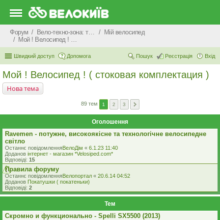
Форум
Вело-техно-зона: технічні питання та консультації
Мiй велосипед
Мой ! Велосипед ! ( стоковая комплектация )
Швидкий доступ
Допомога
Пошук
Реєстрація
Вхід
Мой ! Велосипед ! ( стоковая комплектация )
Нова тема
89 тем
1
2
3
Оголошення
Ravemen - потужне, високоякісне та технологічне велосипедне
світло
Останнє повідомлення
ВелоДім
«
6.1.23 11:40
Доданов
iнтернет - магазин *Velosiped.com*
Відповіді:
15
Правила форуму
Останнє повідомлення
Велопортал
«
20.6.14 04:52
Доданов
Покатушки ( покатеньки)
Відповіді:
2
Тем
Скромно и функционально - Spelli SX5500 (2013)