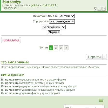
Экскалибур
Останнє повідомлення
guttalin
«
21.4.15 21:17
Відповіді:
28
1
2
Показувати теми за:
Сортувати за
Нова тема
89 тем
1
2
3
Перейти
ХТО ЗАРАЗ ОНЛАЙН
Зараз переглядають цей форум: Немає зареєстрованих користувачів і 5 гостей
ПРАВА ДОСТУПУ
Ви
не можете
створювати нові теми у цьому форумі
Ви
не можете
відповідати на теми у цьому форумі
Ви
не можете
редагувати ваші повідомлення у цьому форумі
Ви
не можете
видаляти ваші повідомлення у цьому форумі
Ви
не можете
додавати файли у цьому форумі