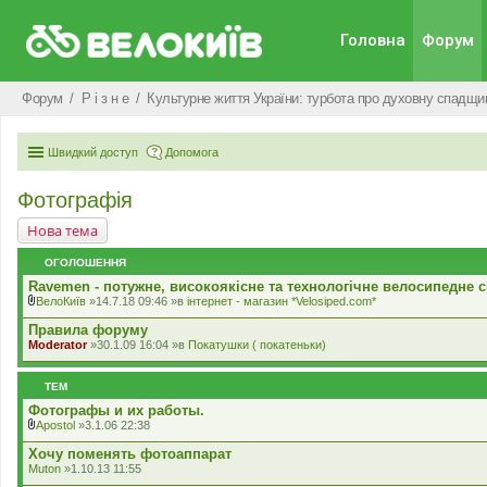
Головна
Форум
Форум
Р i з н е
Культурне життя України: турбота про духовну спадщин
Швидкий доступ
Допомога
Фотографія
Нова тема
ОГОЛОШЕННЯ
Ravemen - потужне, високоякісне та технологічне велосипедне с
ВелоКиїв
»14.7.18 09:46 »в
iнтернет - магазин *Velosiped.com*
В
к
Правила форуму
л
Moderator
»30.1.09 16:04 »в
Покатушки ( покатеньки)
а
д
е
ТЕМ
н
н
Фотографы и их работы.
я
Apostol
»3.1.06 22:38
В
к
Хочу поменять фотоаппарат
л
Muton
»1.10.13 11:55
а