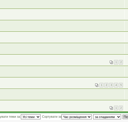
1
2
1
2
3
4
5
1
2
увати теми за:
Сортувати за