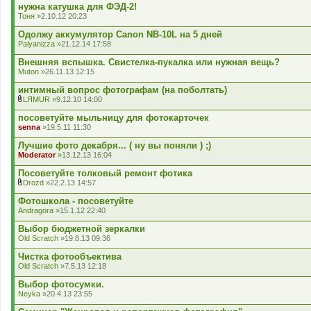
д
нужна катушка для ФЭД-2!
е
Тоня
»2.10.12 20:23
н
н
Одолжу аккумулятор Canon NB-10L на 5 дней
я
Palyanizza
»21.12.14 17:58
Внешняя вспышка. Свистелка-пукалка или нужная вещь?
Muton
»26.11.13 12:15
интимный вопрос фотографам (на поболтать)
LЯMUR
»9.12.10 14:00
В
к
посоветуйте мыльницу для фотокарточек
л
senna
»19.5.11 11:30
а
д
Лучшие фото декабря... ( ну вы поняли ) ;)
е
Moderator
»13.12.13 16:04
н
н
Посоветуйте толковый ремонт фотика
я
Drozd
»22.2.13 14:57
В
к
Фотошкола - посоветуйте
л
Andragora
»15.1.12 22:40
а
д
Выбор бюджетной зеркалки
е
Old Scratch
»19.8.13 09:36
н
н
Чистка фотообъектива
я
Old Scratch
»7.5.13 12:18
Выбор фотосумки.
Neyka
»20.4.13 23:55