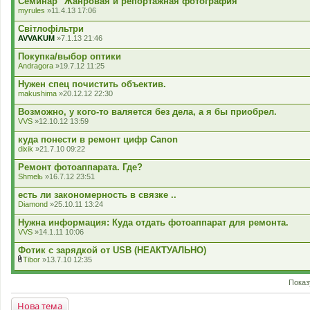
Семинар "Жанровая и репортажная фотография"
myrules
»11.4.13 17:06
Світлофільтри
AVVAKUM
»7.1.13 21:46
Покупка/выбор оптики
Andragora
»19.7.12 11:25
Нужен спец почистить объектив.
makushima
»20.12.12 22:30
Возможно, у кого-то валяется без дела, а я бы приобрел.
VVS
»12.10.12 13:59
куда понести в ремонт цифр Canon
dixik
»21.7.10 09:22
Ремонт фотоаппарата. Где?
Shmelь
»16.7.12 23:51
есть ли закономерность в связке ..
Diamond
»25.10.11 13:24
Нужна информация: Куда отдать фотоаппарат для ремонта.
VVS
»14.1.11 10:06
Фотик с зарядкой от USB (НЕАКТУАЛЬНО)
Tibor
»13.7.10 12:35
В
к
Показ
л
а
д
Нова тема
е