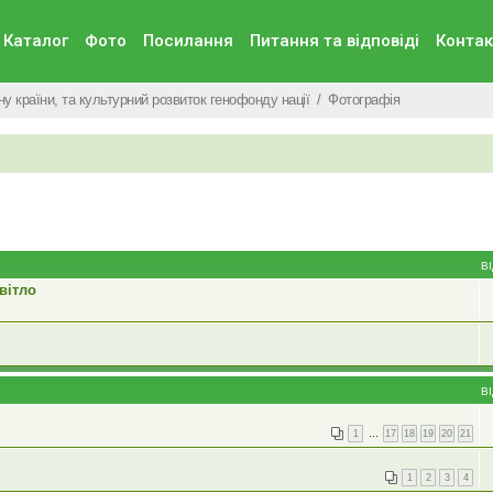
Каталог
Фото
Посилання
Питання та вiдповiдi
Контак
у країни, та культурний розвиток генофонду нації
Фотографія
В
вітло
В
1
…
17
18
19
20
21
1
2
3
4