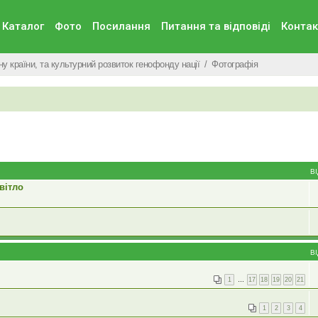
Каталог
Фото
Посилання
Питання та вiдповiдi
Контак
у країни, та культурний розвиток генофонду нації
Фотографія
В
вітло
В
1
…
17
18
19
20
21
1
2
3
4