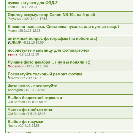
д
нужна катушка для ФЭД-2!
е
Тоня
»2.10.12 20:23
н
н
Одолжу аккумулятор Canon NB-10L на 5 дней
я
Palyanizza
»21.12.14 17:58
Внешняя вспышка. Свистелка-пукалка или нужная вещь?
Muton
»26.11.13 12:15
интимный вопрос фотографам (на поболтать)
LЯMUR
»9.12.10 14:00
В
к
посоветуйте мыльницу для фотокарточек
л
senna
»19.5.11 11:30
а
д
Лучшие фото декабря... ( ну вы поняли ) ;)
е
Moderator
»13.12.13 16:04
н
н
Посоветуйте толковый ремонт фотика
я
Drozd
»22.2.13 14:57
В
к
Фотошкола - посоветуйте
л
Andragora
»15.1.12 22:40
а
д
Выбор бюджетной зеркалки
е
Old Scratch
»19.8.13 09:36
н
н
Чистка фотообъектива
я
Old Scratch
»7.5.13 12:18
Выбор фотосумки.
Neyka
»20.4.13 23:55