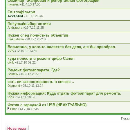
Семинар "Жанровая и репортажная фотография"
myrules
»11.4.13 17:06
Світлофільтри
AVVAKUM
»7.1.13 21:46
Покупка/выбор оптики
Andragora
»19.7.12 11:25
Нужен спец почистить объектив.
makushima
»20.12.12 22:30
Возможно, у кого-то валяется без дела, а я бы приобрел.
VVS
»12.10.12 13:59
куда понести в ремонт цифр Canon
dixik
»21.7.10 09:22
Ремонт фотоаппарата. Где?
Shmelь
»16.7.12 23:51
есть ли закономерность в связке ..
Diamond
»25.10.11 13:24
Нужна информация: Куда отдать фотоаппарат для ремонта.
VVS
»14.1.11 10:06
Фотик с зарядкой от USB (НЕАКТУАЛЬНО)
Tibor
»13.7.10 12:35
В
к
Показ
л
а
д
Нова тема
е