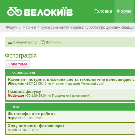
Головна
Форум
Форум
Р i з н е
Культурне життя України: турбота про духовну спадщин
Швидкий доступ
Допомога
Фотографія
Нова тема
ОГОЛОШЕННЯ
Ravemen - потужне, високоякісне та технологічне велосипедне с
ВелоКиїв
»14.7.18 09:46 »в
iнтернет - магазин *Velosiped.com*
В
к
Правила форуму
л
Moderator
»30.1.09 16:04 »в
Покатушки ( покатеньки)
а
д
е
ТЕМ
н
н
Фотографы и их работы.
я
Apostol
»3.1.06 22:38
В
к
Хочу поменять фотоаппарат
л
Muton
»1.10.13 11:55
а