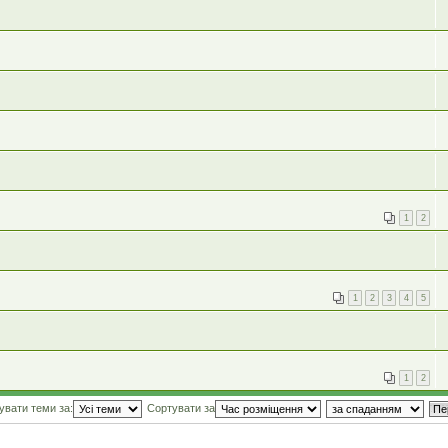
1
2
1
2
3
4
5
1
2
увати теми за:
Сортувати за