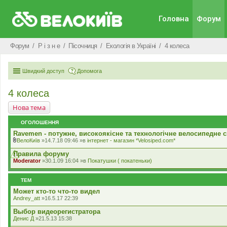
Головна
Форум
Форум
Р i з н е
Пісочниця
Екологiя в Україні
4 колеса
Швидкий доступ
Допомога
4 колеса
Нова тема
ОГОЛОШЕННЯ
Ravemen - потужне, високоякісне та технологічне велосипедне с
ВелоКиїв
»14.7.18 09:46 »в
iнтернет - магазин *Velosiped.com*
В
к
Правила форуму
л
Moderator
»30.1.09 16:04 »в
Покатушки ( покатеньки)
а
д
е
ТЕМ
н
н
Может кто-то что-то видел
я
Andrey_att
»16.5.17 22:39
Выбор видеорегистратора
Денис Д
»21.5.13 15:38