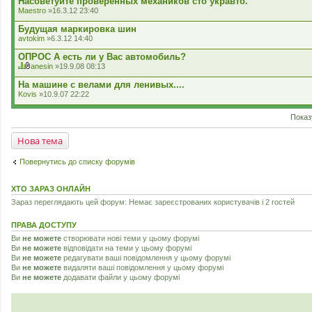
Насоветуйте проверенных механиков сто укравто.
Maestro
»16.3.12 23:40
Будущая маркировка шин
avtokim
»6.3.12 14:40
ОПРОС А есть ли у Вас автомобиль?
anesin
»19.9.08 08:13
Ц
В
я
к
На машине с велами для ленивых....
т
л
Kovis
»10.9.07 22:22
е
а
м
д
а
е
Показ
м
н
а
н
Нова тема
є
я
г
о
Повернутись до списку форумів
л
о
с
ХТО ЗАРАЗ ОНЛАЙН
у
в
Зараз переглядають цей форум: Немає зареєстрованих користувачів і 2 гостей
а
н
н
ПРАВА ДОСТУПУ
я
Ви
не можете
створювати нові теми у цьому форумі
.
Ви
не можете
відповідати на теми у цьому форумі
Ви
не можете
редагувати ваші повідомлення у цьому форумі
Ви
не можете
видаляти ваші повідомлення у цьому форумі
Ви
не можете
додавати файли у цьому форумі