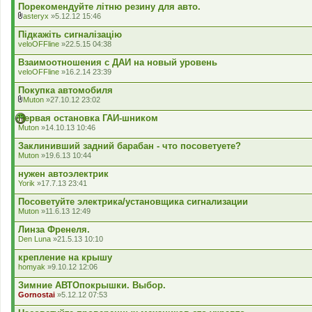
Порекомендуйте літню резину для авто.
asteryx
»5.12.12 15:46
В
к
Підкажіть сигналізацію
л
veloOFFline
»22.5.15 04:38
а
д
Взаимоотношения с ДАИ на новый уровень
е
veloOFFline
»16.2.14 23:39
н
н
Покупка автомобиля
я
Muton
»27.10.12 23:02
В
к
Первая остановка ГАИ-шником
л
Muton
»14.10.13 10:46
а
д
Заклинивший задний барабан - что посоветуете?
е
Muton
»19.6.13 10:44
н
н
нужен автоэлектрик
я
Yorik
»17.7.13 23:41
Посоветуйте электрика/установщика сигнализации
Muton
»11.6.13 12:49
Линза Френеля.
Den Luna
»21.5.13 10:10
крепление на крышу
homyak
»9.10.12 12:06
Зимние АВТОпокрышки. Выбор.
Gornostai
»5.12.12 07:53