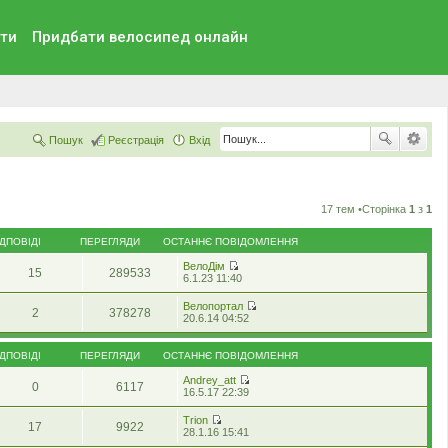
ти
Придбати велосипед онлайн
Пошук
Реєстрація
Вхід
17 тем •Сторінка
1
з
1
ІДПОВІДІ
ПЕРЕГЛЯДИ
ОСТАННЄ ПОВІДОМЛЕННЯ
ВелоДім
15
289533
П
6.1.23 11:40
е
р
Велопортал
2
378278
е
П
20.6.14 04:52
г
е
л
р
я
е
ІДПОВІДІ
ПЕРЕГЛЯДИ
ОСТАННЄ ПОВІДОМЛЕННЯ
н
г
у
л
Andrey_att
т
0
6117
я
П
16.5.17 22:39
и
н
е
о
у
р
Trion
с
т
17
9922
е
П
28.1.16 15:41
т
и
г
е
а