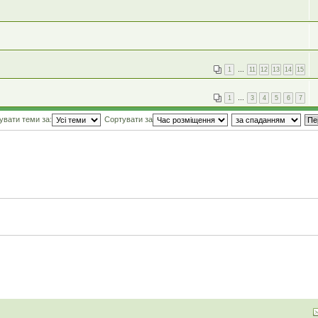
1
…
11
12
13
14
15
1
…
3
4
5
6
7
увати теми за:
Сортувати за