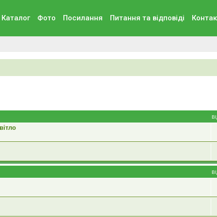
Каталог
Фото
Посилання
Питання та вiдповiдi
Контак
В
вітло
В