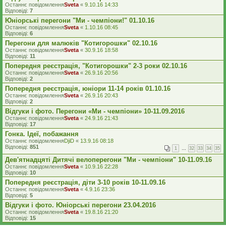
Останнє повідомлення
Sveta
«
9.10.16 14:33
Відповіді:
7
Юніорські перегони "Ми - чемпіони!" 01.10.16
Останнє повідомлення
Sveta
«
1.10.16 08:45
Відповіді:
6
Перегони для малюків "Котигорошки" 02.10.16
Останнє повідомлення
Sveta
«
30.9.16 18:58
Відповіді:
11
Попередня реєстрація, "Котигорошки" 2-3 роки 02.10.16
Останнє повідомлення
Sveta
«
26.9.16 20:56
Відповіді:
2
Попередня реєстрація, юніори 11-14 років 01.10.16
Останнє повідомлення
Sveta
«
26.9.16 20:43
Відповіді:
2
Відгуки і фото. Перегони «Ми - чемпіони» 10-11.09.2016
Останнє повідомлення
Sveta
«
24.9.16 21:43
Відповіді:
17
Гонка. Ідеї, побажання
Останнє повідомлення
DjiD
«
13.9.16 08:18
Відповіді:
851
1
…
32
33
34
35
Дев'ятнадцяті Дитячі велоперегони "Ми - чемпіони" 10-11.09.16
Останнє повідомлення
Sveta
«
10.9.16 22:28
Відповіді:
10
Попередня реєстрація, діти 3-10 років 10-11.09.16
Останнє повідомлення
Sveta
«
4.9.16 23:36
Відповіді:
5
Відгуки і фото. Юніорські перегони 23.04.2016
Останнє повідомлення
Sveta
«
19.8.16 21:20
Відповіді:
15