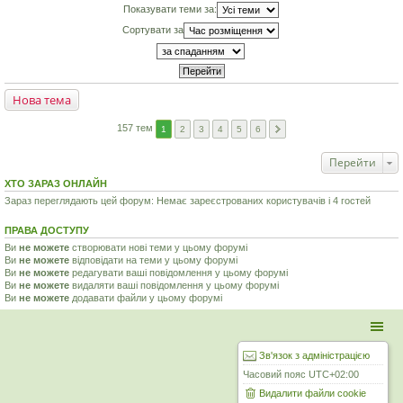
Показувати теми за:
Сортувати за
Нова тема
157 тем
1
2
3
4
5
6
Перейти
ХТО ЗАРАЗ ОНЛАЙН
Зараз переглядають цей форум: Немає зареєстрованих користувачів і 4 гостей
ПРАВА ДОСТУПУ
Ви
не можете
створювати нові теми у цьому форумі
Ви
не можете
відповідати на теми у цьому форумі
Ви
не можете
редагувати ваші повідомлення у цьому форумі
Ви
не можете
видаляти ваші повідомлення у цьому форумі
Ви
не можете
додавати файли у цьому форумі
Зв'язок з адміністрацією
Часовий пояс
UTC+02:00
Видалити файли cookie