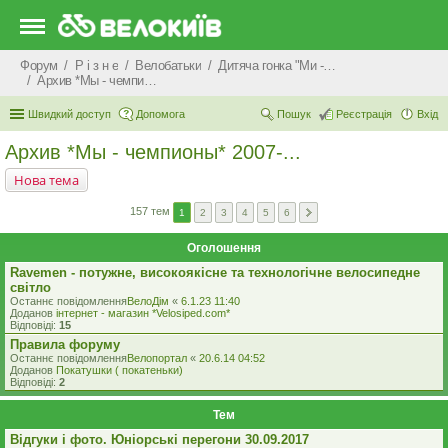
Форум
Р i з н е
Велобатьки
Дитяча гонка "Ми - чемпіони"
Архив *Мы - чемпионы* 2007-...
Швидкий доступ
Допомога
Пошук
Реєстрація
Вхід
Архив *Мы - чемпионы* 2007-...
Нова тема
157 тем
1
2
3
4
5
6
Оголошення
Ravemen - потужне, високоякісне та технологічне велосипедне
світло
Останнє повідомлення
ВелоДім
«
6.1.23 11:40
Доданов
iнтернет - магазин *Velosiped.com*
Відповіді:
15
Правила форуму
Останнє повідомлення
Велопортал
«
20.6.14 04:52
Доданов
Покатушки ( покатеньки)
Відповіді:
2
Тем
Відгуки і фото. Юніорські перегони 30.09.2017