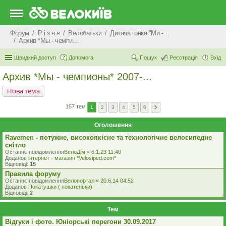
Форум
Р i з н е
Велобатьки
Дитяча гонка "Ми - чемпіони"
Архив *Мы - чемпионы* 2007-...
Швидкий доступ
Допомога
Пошук
Реєстрація
Вхід
Архив *Мы - чемпионы* 2007-...
Нова тема
157 тем
1
2
3
4
5
6
Оголошення
Ravemen - потужне, високоякісне та технологічне велосипедне
світло
Останнє повідомлення
ВелоДім
«
6.1.23 11:40
Доданов
iнтернет - магазин *Velosiped.com*
Відповіді:
15
Правила форуму
Останнє повідомлення
Велопортал
«
20.6.14 04:52
Доданов
Покатушки ( покатеньки)
Відповіді:
2
Тем
Відгуки і фото. Юніорські перегони 30.09.2017