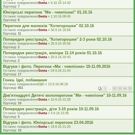
Останнє повідомлення
Sveta
«
9.10.16 14:33
Відповіді:
7
Юніорські перегони "Ми - чемпіони!" 01.10.16
Останнє повідомлення
Sveta
«
1.10.16 08:45
Відповіді:
6
Перегони для малюків "Котигорошки" 02.10.16
Останнє повідомлення
Sveta
«
30.9.16 18:58
Відповіді:
11
Попередня реєстрація, "Котигорошки" 2-3 роки 02.10.16
Останнє повідомлення
Sveta
«
26.9.16 20:56
Відповіді:
2
Попередня реєстрація, юніори 11-14 років 01.10.16
Останнє повідомлення
Sveta
«
26.9.16 20:43
Відповіді:
2
Відгуки і фото. Перегони «Ми - чемпіони» 10-11.09.2016
Останнє повідомлення
Sveta
«
24.9.16 21:43
Відповіді:
17
Гонка. Ідеї, побажання
Останнє повідомлення
DjiD
«
13.9.16 08:18
Відповіді:
851
1
…
32
33
34
35
Дев'ятнадцяті Дитячі велоперегони "Ми - чемпіони" 10-11.09.16
Останнє повідомлення
Sveta
«
10.9.16 22:28
Відповіді:
10
Попередня реєстрація, діти 3-10 років 10-11.09.16
Останнє повідомлення
Sveta
«
4.9.16 23:36
Відповіді:
5
Відгуки і фото. Юніорські перегони 23.04.2016
Останнє повідомлення
Sveta
«
19.8.16 21:20
Відповіді:
15