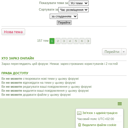
Показувати теми за:
Сортувати за
Нова тема
157 тем
1
2
3
4
5
6
Перейти
ХТО ЗАРАЗ ОНЛАЙН
Зараз переглядають цей форум: Немає зареєстрованих користувачів і 2 гостей
ПРАВА ДОСТУПУ
Ви
не можете
створювати нові теми у цьому форумі
Ви
не можете
відповідати на теми у цьому форумі
Ви
не можете
редагувати ваші повідомлення у цьому форумі
Ви
не можете
видаляти ваші повідомлення у цьому форумі
Ви
не можете
додавати файли у цьому форумі
Зв'язок з адміністрацією
Часовий пояс
UTC+02:00
Видалити файли cookie