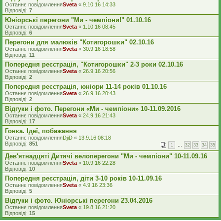
Останнє повідомлення
Sveta
«
9.10.16 14:33
Відповіді:
7
Юніорські перегони "Ми - чемпіони!" 01.10.16
Останнє повідомлення
Sveta
«
1.10.16 08:45
Відповіді:
6
Перегони для малюків "Котигорошки" 02.10.16
Останнє повідомлення
Sveta
«
30.9.16 18:58
Відповіді:
11
Попередня реєстрація, "Котигорошки" 2-3 роки 02.10.16
Останнє повідомлення
Sveta
«
26.9.16 20:56
Відповіді:
2
Попередня реєстрація, юніори 11-14 років 01.10.16
Останнє повідомлення
Sveta
«
26.9.16 20:43
Відповіді:
2
Відгуки і фото. Перегони «Ми - чемпіони» 10-11.09.2016
Останнє повідомлення
Sveta
«
24.9.16 21:43
Відповіді:
17
Гонка. Ідеї, побажання
Останнє повідомлення
DjiD
«
13.9.16 08:18
Відповіді:
851
1
…
32
33
34
35
Дев'ятнадцяті Дитячі велоперегони "Ми - чемпіони" 10-11.09.16
Останнє повідомлення
Sveta
«
10.9.16 22:28
Відповіді:
10
Попередня реєстрація, діти 3-10 років 10-11.09.16
Останнє повідомлення
Sveta
«
4.9.16 23:36
Відповіді:
5
Відгуки і фото. Юніорські перегони 23.04.2016
Останнє повідомлення
Sveta
«
19.8.16 21:20
Відповіді:
15