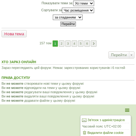
Показувати теми за:
Сортувати за
Нова тема
157 тем
1
2
3
4
5
6
Перейти
ХТО ЗАРАЗ ОНЛАЙН
Зараз переглядають цей форум: Немає зареєстрованих користувачів і 6 гостей
ПРАВА ДОСТУПУ
Ви
не можете
створювати нові теми у цьому форумі
Ви
не можете
відповідати на теми у цьому форумі
Ви
не можете
редагувати ваші повідомлення у цьому форумі
Ви
не можете
видаляти ваші повідомлення у цьому форумі
Ви
не можете
додавати файли у цьому форумі
Зв'язок з адміністрацією
Часовий пояс
UTC+02:00
Видалити файли cookie