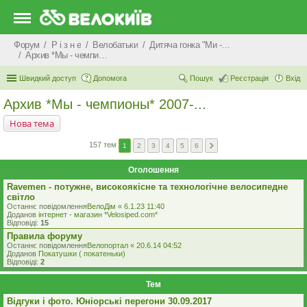
Форум
Р i з н е
Велобатьки
Дитяча гонка "Ми - чемпіони"
Архив *Мы - чемпионы* 2007-...
Швидкий доступ
Допомога
Пошук
Реєстрація
Вхід
Архив *Мы - чемпионы* 2007-...
Нова тема
157 тем
1
2
3
4
5
6
Оголошення
Ravemen - потужне, високоякісне та технологічне велосипедне
світло
Останнє повідомлення
ВелоДім
«
6.1.23 11:40
Доданов
iнтернет - магазин *Velosiped.com*
Відповіді:
15
Правила форуму
Останнє повідомлення
Велопортал
«
20.6.14 04:52
Доданов
Покатушки ( покатеньки)
Відповіді:
2
Тем
Відгуки і фото. Юніорські перегони 30.09.2017