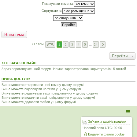
Показувати теми за:
Сортувати за
Нова тема
717 тем
1
2
3
4
5
…
24
Перейти
ХТО ЗАРАЗ ОНЛАЙН
Зараз переглядають цей форум: Немає зареєстрованих користувачів і 5 гостей
ПРАВА ДОСТУПУ
Ви
не можете
створювати нові теми у цьому форумі
Ви
не можете
відповідати на теми у цьому форумі
Ви
не можете
редагувати ваші повідомлення у цьому форумі
Ви
не можете
видаляти ваші повідомлення у цьому форумі
Ви
не можете
додавати файли у цьому форумі
Зв'язок з адміністрацією
Часовий пояс
UTC+02:00
Видалити файли cookie