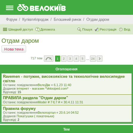
Форум
Купівля\продаж
Блошиний ринок
Отдам даром
Швидкий доступ
Допомога
Пошук
Реєстрація
Вхід
Отдам даром
Нова тема
717 тем
1
2
3
4
5
…
24
Оголошення
Ravemen - потужне, високоякісне та технологічне велосипедне
світло
Останнє повідомлення
ВелоДім
«
6.1.23 11:40
Доданов
iнтернет - магазин *Velosiped.com*
Відповіді:
15
ПРАВИЛА раздела "Отдам даром"
Останнє повідомлення
Moder # 7モ7 #
«
30.4.11 11:31
Правила форуму
Останнє повідомлення
Велопортал
«
20.6.14 04:52
Доданов
Покатушки ( покатеньки)
Відповіді:
2
Тем