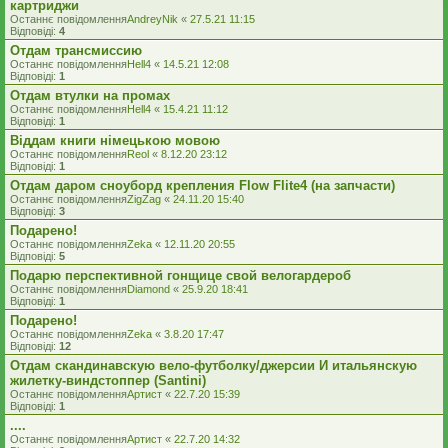
картриджи
Останнє повідомлення
AndreyNik
«
27.5.21 11:15
Відповіді:
4
Отдам трансмиссию
Останнє повідомлення
Hell4
«
14.5.21 12:08
Відповіді:
1
Отдам втулки на промах
Останнє повідомлення
Hell4
«
15.4.21 11:12
Відповіді:
1
Віддам книги німецькою мовою
Останнє повідомлення
Reol
«
8.12.20 23:12
Відповіді:
1
Отдам даром сноуборд крепления Flow Flite4 (на запчасти)
Останнє повідомлення
ZigZag
«
24.11.20 15:40
Відповіді:
3
Подарено!
Останнє повідомлення
Zeka
«
12.11.20 20:55
Відповіді:
5
Подарю перспективной гонщице свой велогардероб
Останнє повідомлення
Diamond
«
25.9.20 18:41
Відповіді:
1
Подарено!
Останнє повідомлення
Zeka
«
3.8.20 17:47
Відповіді:
12
Отдам скандинавскую вело-футболку/джерсии И итальянскую
жилетку-виндстоппер (Santini)
Останнє повідомлення
Артист
«
22.7.20 15:39
Відповіді:
1
....
Останнє повідомлення
Артист
«
22.7.20 14:32