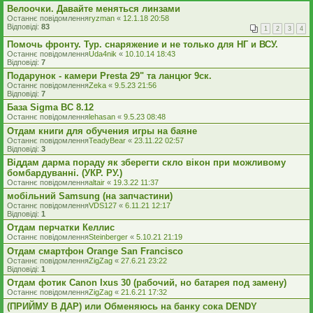
Велоочки. Давайте меняться линзами
Останнє повідомлення
ryzman
«
12.1.18 20:58
Відповіді:
83
1
2
3
4
Помочь фронту. Тур. снаряжение и не только для НГ и ВСУ.
Останнє повідомлення
Uda4nik
«
10.10.14 18:43
Відповіді:
7
Подарунок - камери Presta 29" та ланцюг 9ск.
Останнє повідомлення
Zeka
«
9.5.23 21:56
Відповіді:
7
База Sigma BC 8.12
Останнє повідомлення
lehasan
«
9.5.23 08:48
Отдам книги для обучения игры на баяне
Останнє повідомлення
TeadyBear
«
23.11.22 02:57
Відповіді:
3
Віддам дарма пораду як зберегти скло вікон при можливому
бомбардуванні. (УКР. РУ.)
Останнє повідомлення
altair
«
19.3.22 11:37
мобільний Samsung (на запчастини)
Останнє повідомлення
VDS127
«
6.11.21 12:17
Відповіді:
1
Отдам перчатки Келлис
Останнє повідомлення
Steinberger
«
5.10.21 21:19
Отдам смартфон Orange San Francisco
Останнє повідомлення
ZigZag
«
27.6.21 23:22
Відповіді:
1
Отдам фотик Canon Ixus 30 (рабочий, но батарея под замену)
Останнє повідомлення
ZigZag
«
21.6.21 17:32
(ПРИЙМУ В ДАР) или Обменяюсь на банку сока DENDY