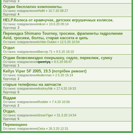
Відповіді:
3
Отдам бесплатно компоненты.
Останнє повідомлення
Hell4
«
10.7.20 08:27
Відповіді:
4
HELP.Колеса от кравчучек, детских игрушечных колясок.
Останнє повідомлення
nikon
«
10.6.20 05:14
Відповіді:
3
Перекидка Shimano Tourney, тросики, фрагменты гидролинии
Avid, тросики, болты, старая кассета и цепь
Останнє повідомлення
Ichbin Dubist
«
12.5.20 10:54
Отдал
Останнє повідомлення
Виктор 71
«
9.5.20 18:10
Отдам безвозмездно покрышку, седло, переклюк, сумку
Останнє повідомлення
qwertyq
«
8.5.20 09:47
Відповіді:
1
Kellys Viper SF 2005, 19.5 (потрібен ремонт)
Останнє повідомлення
boilerman
«
2.5.20 15:14
Відповіді:
2
старые телефоны на запчасти
Останнє повідомлення
AndreyNik
«
17.4.20 19:33
Відповіді:
5
Віддав
Останнє повідомлення
Rodder
«
7.4.20 10:06
Відповіді:
2
Отдал.
Останнє повідомлення
SnowTiger
«
31.3.20 14:54
Відповіді:
5
Перемещено
Останнє повідомлення
Zeka
«
26.3.20 12:31