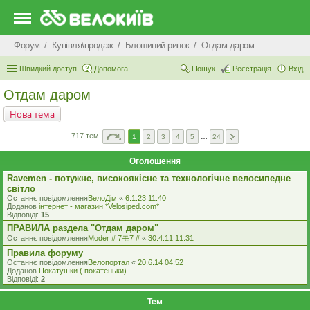
Форум
Купівля\продаж
Блошиний ринок
Отдам даром
Швидкий доступ
Допомога
Пошук
Реєстрація
Вхід
Отдам даром
Нова тема
717 тем
1
2
3
4
5
…
24
Оголошення
Ravemen - потужне, високоякісне та технологічне велосипедне
світло
Останнє повідомлення
ВелоДім
«
6.1.23 11:40
Доданов
iнтернет - магазин *Velosiped.com*
Відповіді:
15
ПРАВИЛА раздела "Отдам даром"
Останнє повідомлення
Moder # 7モ7 #
«
30.4.11 11:31
Правила форуму
Останнє повідомлення
Велопортал
«
20.6.14 04:52
Доданов
Покатушки ( покатеньки)
Відповіді:
2
Тем