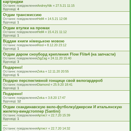
картриджи
Останнє повідомлення
AndreyNik
«
27.5.21 11:15
Відповіді:
4
Отдам трансмиссию
Останнє повідомлення
Hell4
«
14.5.21 12:08
Відповіді:
1
Отдам втулки на промах
Останнє повідомлення
Hell4
«
15.4.21 11:12
Відповіді:
1
Віддам книги німецькою мовою
Останнє повідомлення
Reol
«
8.12.20 23:12
Відповіді:
1
Отдам даром сноуборд крепления Flow Flite4 (на запчасти)
Останнє повідомлення
ZigZag
«
24.11.20 15:40
Відповіді:
3
Подарено!
Останнє повідомлення
Zeka
«
12.11.20 20:55
Відповіді:
5
Подарю перспективной гонщице свой велогардероб
Останнє повідомлення
Diamond
«
25.9.20 18:41
Відповіді:
1
Подарено!
Останнє повідомлення
Zeka
«
3.8.20 17:47
Відповіді:
12
Отдам скандинавскую вело-футболку/джерсии И итальянскую
жилетку-виндстоппер (Santini)
Останнє повідомлення
Артист
«
22.7.20 15:39
Відповіді:
1
....
Останнє повідомлення
Артист
«
22.7.20 14:32