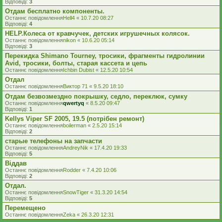
Відповіді:
3
Отдам бесплатно компоненты.
Останнє повідомлення
Hell4
«
10.7.20 08:27
Відповіді:
4
HELP.Колеса от кравчучек, детских игрушечных колясок.
Останнє повідомлення
nikon
«
10.6.20 05:14
Відповіді:
3
Перекидка Shimano Tourney, тросики, фрагменты гидролинии
Avid, тросики, болты, старая кассета и цепь
Останнє повідомлення
Ichbin Dubist
«
12.5.20 10:54
Отдал
Останнє повідомлення
Виктор 71
«
9.5.20 18:10
Отдам безвозмездно покрышку, седло, переклюк, сумку
Останнє повідомлення
qwertyq
«
8.5.20 09:47
Відповіді:
1
Kellys Viper SF 2005, 19.5 (потрібен ремонт)
Останнє повідомлення
boilerman
«
2.5.20 15:14
Відповіді:
2
старые телефоны на запчасти
Останнє повідомлення
AndreyNik
«
17.4.20 19:33
Відповіді:
5
Віддав
Останнє повідомлення
Rodder
«
7.4.20 10:06
Відповіді:
2
Отдал.
Останнє повідомлення
SnowTiger
«
31.3.20 14:54
Відповіді:
5
Перемещено
Останнє повідомлення
Zeka
«
26.3.20 12:31