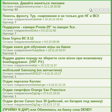
Велоочки. Давайте меняться линзами
Останнє повідомлення
ryzman
«
12.1.18 20:58
Відповіді:
83
1
2
3
4
Помочь фронту. Тур. снаряжение и не только для НГ и ВСУ.
Останнє повідомлення
Uda4nik
«
10.10.14 18:43
Відповіді:
7
Подарунок - камери Presta 29" та ланцюг 9ск.
Останнє повідомлення
Zeka
«
9.5.23 21:56
Відповіді:
7
База Sigma BC 8.12
Останнє повідомлення
lehasan
«
9.5.23 08:48
Отдам книги для обучения игры на баяне
Останнє повідомлення
TeadyBear
«
23.11.22 02:57
Відповіді:
3
Віддам дарма пораду як зберегти скло вікон при можливому
бомбардуванні. (УКР. РУ.)
Останнє повідомлення
altair
«
19.3.22 11:37
мобільний Samsung (на запчастини)
Останнє повідомлення
VDS127
«
6.11.21 12:17
Відповіді:
1
Отдам перчатки Келлис
Останнє повідомлення
Steinberger
«
5.10.21 21:19
Отдам смартфон Orange San Francisco
Останнє повідомлення
ZigZag
«
27.6.21 23:22
Відповіді:
1
Отдам фотик Canon Ixus 30 (рабочий, но батарея под замену)
Останнє повідомлення
ZigZag
«
21.6.21 17:32
(ПРИЙМУ В ДАР) или Обменяюсь на банку сока DENDY