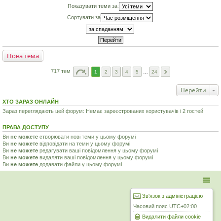
Показувати теми за:
Сортувати за
Нова тема
717 тем
1
2
3
4
5
…
24
Перейти
ХТО ЗАРАЗ ОНЛАЙН
Зараз переглядають цей форум: Немає зареєстрованих користувачів і 2 гостей
ПРАВА ДОСТУПУ
Ви
не можете
створювати нові теми у цьому форумі
Ви
не можете
відповідати на теми у цьому форумі
Ви
не можете
редагувати ваші повідомлення у цьому форумі
Ви
не можете
видаляти ваші повідомлення у цьому форумі
Ви
не можете
додавати файли у цьому форумі
Зв'язок з адміністрацією
Часовий пояс
UTC+02:00
Видалити файли cookie