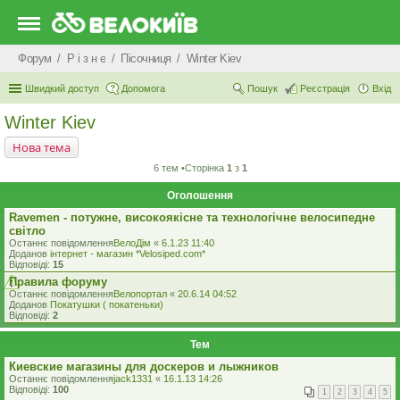
Форум
Р i з н е
Пісочниця
Winter Kiev
Швидкий доступ
Допомога
Пошук
Реєстрація
Вхід
Winter Kiev
Нова тема
6 тем •Сторінка
1
з
1
Оголошення
Ravemen - потужне, високоякісне та технологічне велосипедне
світло
Останнє повідомлення
ВелоДім
«
6.1.23 11:40
Доданов
iнтернет - магазин *Velosiped.com*
Відповіді:
15
Правила форуму
Останнє повідомлення
Велопортал
«
20.6.14 04:52
Доданов
Покатушки ( покатеньки)
Відповіді:
2
Тем
Киевские магазины для доскеров и лыжников
Останнє повідомлення
jack1331
«
16.1.13 14:26
Відповіді:
100
1
2
3
4
5