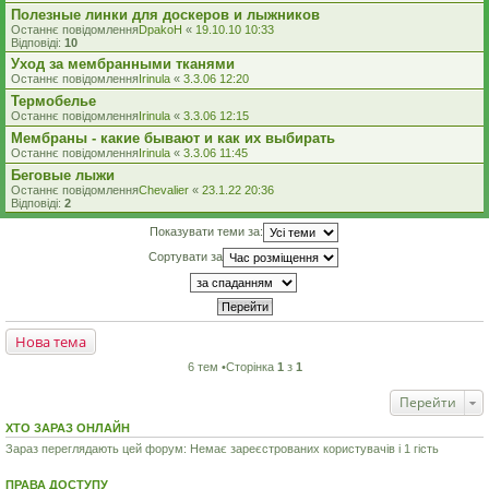
Полезные линки для доскеров и лыжников
Останнє повідомлення
DpakoH
«
19.10.10 10:33
Відповіді:
10
Уход за мембранными тканями
Останнє повідомлення
Irinula
«
3.3.06 12:20
Термобелье
Останнє повідомлення
Irinula
«
3.3.06 12:15
Мембраны - какие бывают и как их выбирать
Останнє повідомлення
Irinula
«
3.3.06 11:45
Беговые лыжи
Останнє повідомлення
Chevalier
«
23.1.22 20:36
Відповіді:
2
Показувати теми за:
Сортувати за
Нова тема
6 тем •Сторінка
1
з
1
Перейти
ХТО ЗАРАЗ ОНЛАЙН
Зараз переглядають цей форум: Немає зареєстрованих користувачів і 1 гість
ПРАВА ДОСТУПУ